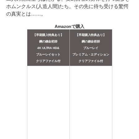
ホムンクルス(人造人間)たち。その先に待ち受ける驚愕
の真実とは……。
Amazonで購入
【早期購入特典あり】
【早期購入特典あり】
鋼の錬金術師
鋼の錬金術師
4K ULTRA HD&
ブルーレイ
ブルーレイセット
プレミアム・エディション
クリアファイル付
クリアファイル付