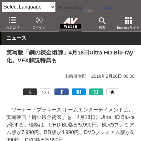
Powered by
Translate
AV Watch
コンテンツ・サービス
BD/DVD
カテゴリ
ログイン
検索
Impressサイト
ニュース
実写版「鋼の錬金術師」4月18日Ultra HD Blu-ray
化。VFX解説特典も
山崎健太郎
2018年2月20日 00:00
リスト
ワーナー・ブラザース ホームエンターテイメントは、
実写映画「鋼の錬金術師」を、4月18日にUltra HD Blu-ra
y化する。価格は、UHD BD版が5,990円、BDのプレミア
ム版が7,990円、BD版が4,990円、DVDプレミアム版が6,
990円、DVD版が3,990円。