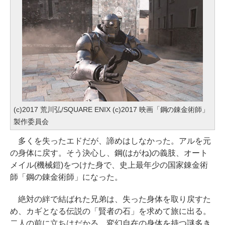
(c)2017 荒川弘/SQUARE ENIX (c)2017 映画「鋼の錬金術師」
製作委員会
多くを失ったエドだが、諦めはしなかった。アルを元
の身体に戻す。そう決心し、鋼(はがね)の義肢、オート
メイル(機械鎧)をつけた身で、史上最年少の国家錬金術
師「鋼の錬金術師」になった。
絶対の絆で結ばれた兄弟は、失った身体を取り戻すた
め、カギとなる伝説の「賢者の石」を求めて旅に出る。
二人の前に立ちはだかる、変幻自在の身体を持つ謎多き