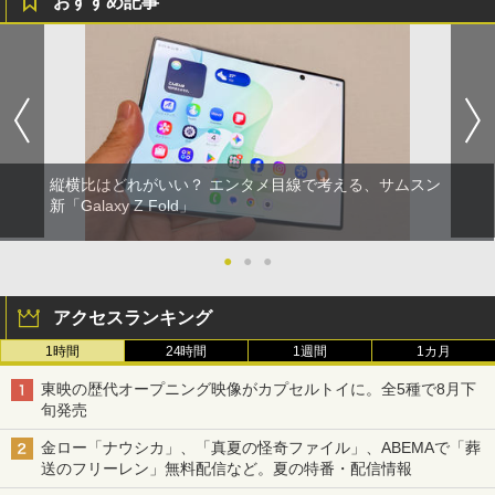
おすすめ記事
縦横比はどれがいい？ エンタメ目線で考える、サムスン
新「Galaxy Z Fold」
●
●
●
アクセスランキング
1時間
24時間
1週間
1カ月
東映の歴代オープニング映像がカプセルトイに。全5種で8月下
旬発売
金ロー「ナウシカ」、「真夏の怪奇ファイル」、ABEMAで「葬
送のフリーレン」無料配信など。夏の特番・配信情報