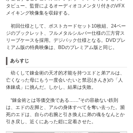
タビュー、監督によるオーディオコメンタリ付きのVFX
メイキング映像集を収録する。
初回仕様として、ポストカードセット10枚組、24ペー
ジのブックレット、フルメタルシルバー仕様の三方背ス
リーブケースを採用。デジパック仕様となる。DVDプレ
ミアム版の特典映像は、BDのプレミアム版と同じ。
あらすじ
幼くして錬金術の天才的才能を持つエドと弟アルは、
亡くなった母にもう一度会いたいと禁忌(きんき)の「人
体錬成」に挑んだ。しかし、結果は失敗。
“錬金術とは等価交換である……”その容赦ない鉄則
は、エドの左脚と、アルの身体すべてを奪い去った。瀕
死のエドは、自らの右腕と引き換えに弟の魂をなんとか
引き戻し、近くにあった鎧に定着させた。