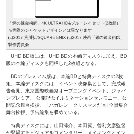
「鋼の錬金術師」4K ULTRA HD&ブルーレイセット(2枚組)
※実際のジャケットデザインとは異なります
(c)2017 荒川弘/SQUARE ENIX (c)2017 映画「鋼の錬金術師」
製作委員会
UHD BD版には、UHD BDの本編ディスクに加え、BD
版の本編ディスクも同梱した2枚組となる。
BDのプレミアム版は、本編BDと特典ディスクの2枚
組。本編ディスクには、イベント映像集として、完成報
告会見、東京国際映画祭オープニングイベント、ジャパ
ンプレミア、 公開記念イルミネーションセレモニー、公
開記念舞台挨拶、「ハガレン」クリスマスだョ! 全員集合
舞台挨拶、予告編集を収めている。
特典ディスクには、山田涼介、本田翼、曽利文彦監督
が登場するビジュアルコメンタリー、メイキングとイン