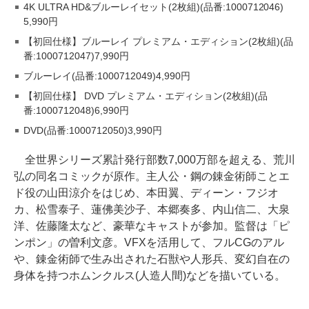
4K ULTRA HD&ブルーレイセット(2枚組)(品番:1000712046)
5,990円
【初回仕様】ブルーレイ プレミアム・エディション(2枚組)(品
番:1000712047)7,990円
ブルーレイ(品番:1000712049)4,990円
【初回仕様】 DVD プレミアム・エディション(2枚組)(品
番:1000712048)6,990円
DVD(品番:1000712050)3,990円
全世界シリーズ累計発行部数7,000万部を超える、荒川
弘の同名コミックが原作。主人公・鋼の錬金術師ことエ
ド役の山田涼介をはじめ、本田翼、ディーン・フジオ
カ、松雪泰子、蓮佛美沙子、本郷奏多、内山信二、大泉
洋、佐藤隆太など、豪華なキャストが参加。監督は「ピ
ンポン」の曽利文彦。VFXを活用して、フルCGのアル
や、錬金術師で生み出された石獣や人形兵、変幻自在の
身体を持つホムンクルス(人造人間)などを描いている。