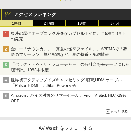
アクセスランキング
1時間
24時間
1週間
1カ月
東映の歴代オープニング映像がカプセルトイに。全5種で8月下
旬発売
金ロー「ナウシカ」、「真夏の怪奇ファイル」、ABEMAで「葬
送のフリーレン」無料配信など。夏の特番・配信情報
「バック・トゥ・ザ・フューチャー」の時計台をモチーフにした
腕時計。1985本限定
世界初アクティブノイズキャンセリングII搭載HDMIケーブル
「Pulsar HDMI」。SilentPowerから
Amazonデバイス対象のサマーセール。Fire TV Stick HDが29%
OFF
もっと見る
AV Watch をフォローする