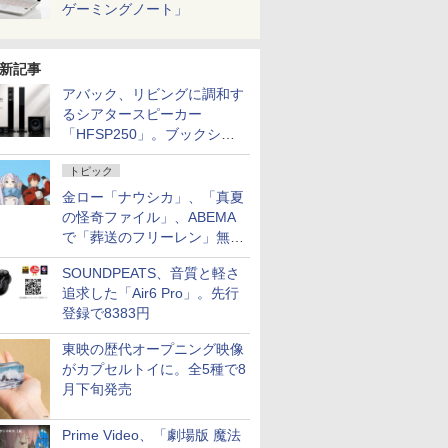
ゲーミングノート」
新記事
アバック、リビングに調和す
るシアタースピーカー
「HFSP250」。ブックシェ
ルフはペア3万円以下
トピック
金ロー「ナウシカ」、「真夏
の怪奇ファイル」、ABEMA
で「葬送のフリーレン」無料
配信など。夏の特番・配信情
SOUNDPEATS、音質と軽さ
報
追求した「Air6 Pro」。先行
登録で8383円
東映の歴代オープニング映像
がカプセルトイに。全5種で8
月下旬発売
Prime Video、「劇場版 魔法