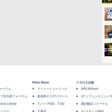
Rittor Music
イカロス出版
dフォーラム
リットーミュージック
AIRLINEweb
ップ担当者フォーラム
楽器探そう!デジマート
Jディフェンスニュー
ness Library
TシャツPOD T-OD
通訳翻訳ジャーナル
セミナー
立東舎
JレスキューWeb