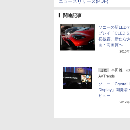
ニュースリリース(PDF)
関連記事
ソニーの新LED
プレイ「CLEDI
初披露。新たな
面・高画質へ
2016
本田雅一の
連載
AVTrends
ソニー「Crystal 
Display」開発
ビュー
2012