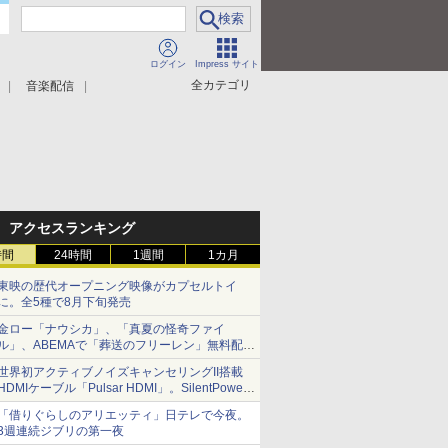
ログイン
Impress サイト
全カテゴリ
音楽配信
アクセスランキング
時間
24時間
1週間
1カ月
東映の歴代オープニング映像がカプセルトイ
に。全5種で8月下旬発売
金ロー「ナウシカ」、「真夏の怪奇ファイ
ル」、ABEMAで「葬送のフリーレン」無料配信
など。夏の特番・配信情報
世界初アクティブノイズキャンセリングII搭載
HDMIケーブル「Pulsar HDMI」。SilentPower
から
「借りぐらしのアリエッティ」日テレで今夜。
3週連続ジブリの第一夜