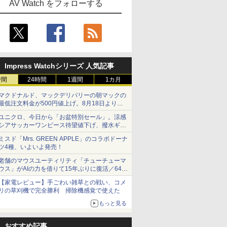
AV Watch をフォローする
Impress Watchシリーズ 人気記事
時間
24時間
1週間
1カ月
マクドナルド、マックデリバリーの朝マックの
最低注文料金が500円値上げ。8月18日より
1,500円から受付
ユニクロ、今日から「お盆特別セール」。涼感
シアサッカーワンピース待望値下げ、撥水ギア
ショーツは1990円に
ミスド「Mrs. GREEN APPLE」のコラボドーナ
ツ4種、いよいよ発売！
老舗のマウスユーティリティ「チューチューマ
ウス」がAIの力を借りて15年ぶりに復活／64bit
化、Windows 10/11、「Chrome」も走り回
【家電レビュー】手ごわい雑草との戦い、コメ
る。復活記念で2026年末まで500円
リの草刈機で完全勝利 掃除機感覚で使えた
もっと見る
おすすめ記事