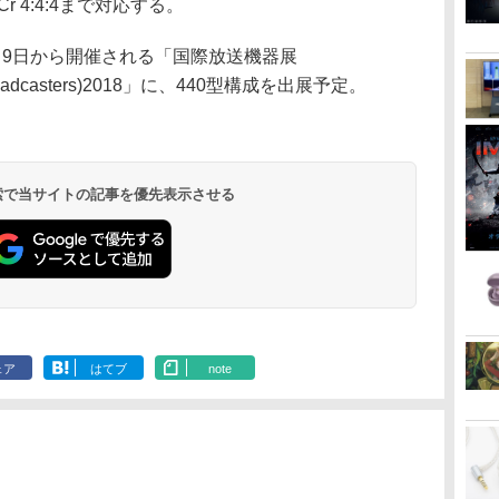
YCbCr 4:4:4まで対応する。
9日から開催される「国際放送機器展
 of Broadcasters)2018」に、440型構成を出展予定。
 検索で当サイトの記事を優先表示させる
ェア
はてブ
note