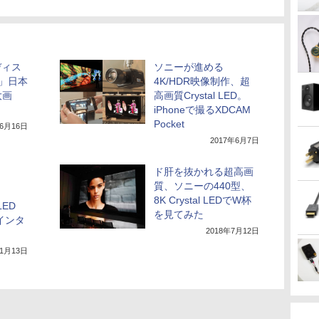
ディス
ソニーが進める
S」日本
4K/HDR映像制作、超
大画
高画質Crystal LED。
iPhoneで撮るXDCAM
Pocket
年6月16日
2017年6月7日
ド肝を抜かれる超高画
質、ソニーの440型、
8K Crystal LEDでW杯
LED
を見てみた
者インタ
2018年7月12日
年1月13日