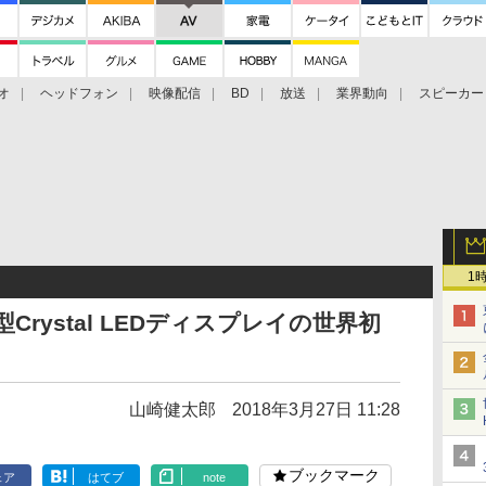
オ
ヘッドフォン
映像配信
BD
放送
業界動向
スピーカー
ェクタ
PS4
BDプレーヤー
映像配信
BD
1
0型Crystal LEDディスプレイの世界初
山崎健太郎
2018年3月27日 11:28
ブックマーク
ェア
はてブ
note