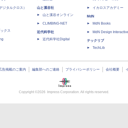
 X（デジタルクロス）
山と溪谷社
イカロスアカデミー
山と溪谷オンライン
MdN
CLIMBING-NET
MdN Books
ブックス
近代科学社
MdN Design Interactiv
ing
近代科学社Digital
テックリブ
TechLib
広告掲載のご案内
編集部へのご連絡
プライバシーポリシー
会社概要
Copyright ©
2026
Impress Corporation. All rights reserved.