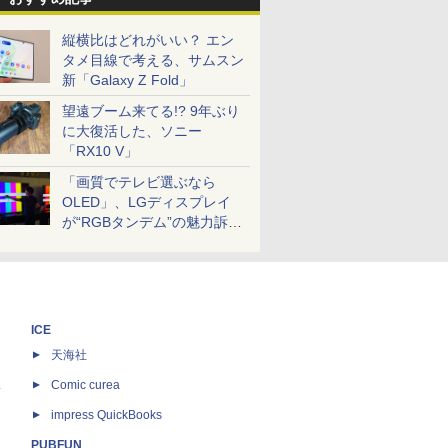
縦横比はどれがいい？ エン
タメ目線で考える、サムスン
新「Galaxy Z Fold」
望遠ブーム来てる!? 9年ぶり
に大復活した、ソニー
「RX10 V」
「画質でテレビ選ぶなら
OLED」、LGディスプレイ
が“RGBタンデム”の魅力訴
求。液晶とのガチ比較も
ICE
天海社
ス
Comic curea
impress QuickBooks
PUBFUN