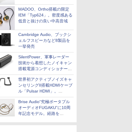
MADOO、Ortho搭載の限定
IEM「Typ624」。密度感ある
低音と抜けの良い中高音域
Cambridge Audio、ブックシ
ェルフスピーカなど8製品を
一挙発売
SilentPower、軍事レーダー
技術から着想したノイキャン
搭載電源コンディショナー
「AC iPurifier2」
世界初アクティブノイズキャ
ンセリングII搭載HDMIケーブ
ル「Pulsar HDMI」。
SilentPowerから
Brise Audio“究極ポータブル
オーディオFUGAKU”に10周
年記念モデル。経路を
NISHIKIで統一。400万円