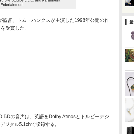
8 DW Studios L.L.C. and Paramount
 Entertainment.
監督、トム・ハンクスが主演した1998年公開の作
最
門を受賞した。
BDの音声は、英語をDolby Atmosとドルビーデジ
デジタル5.1chで収録する。