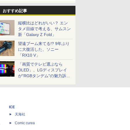
おすすめ記事
縦横比はどれがいい？ エン
タメ目線で考える、サムスン
新「Galaxy Z Fold」
望遠ブーム来てる!? 9年ぶり
に大復活した、ソニー
「RX10 V」
「画質でテレビ選ぶなら
OLED」、LGディスプレイ
が“RGBタンデム”の魅力訴
求。液晶とのガチ比較も
ICE
天海社
ス
Comic curea