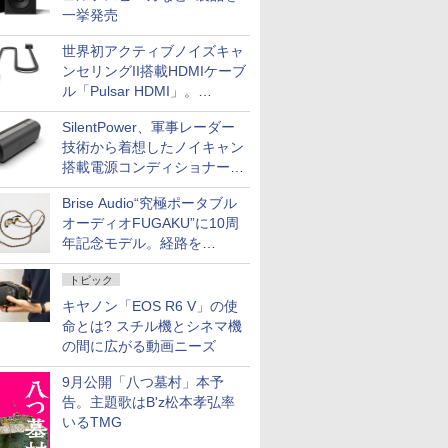
一挙発売
世界初アクティブノイズキャ
ンセリングII搭載HDMIケーブ
ル「Pulsar HDMI」。
SilentPowerから
SilentPower、軍事レーダー
技術から着想したノイキャン
搭載電源コンディショナー
「AC iPurifier2」
Brise Audio“究極ポータブル
オーディオFUGAKU”に10周
年記念モデル。経路を
NISHIKIで統一。400万円
トピック
キヤノン「EOS R6 V」の使
命とは? スチル機とシネマ機
の間に広がる動画ニーズ
9月公開「八つ墓村」本予
告。主題歌はB'z松本孝弘率
いるTMG