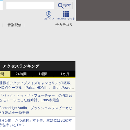
ログイン
Impress サイト
全カテゴリ
音楽配信
アクセスランキング
時間
24時間
1週間
1カ月
世界初アクティブノイズキャンセリングII搭載
HDMIケーブル「Pulsar HDMI」。SilentPower
から
「バック・トゥ・ザ・フューチャー」の時計台
をモチーフにした腕時計。1985本限定
Cambridge Audio、ブックシェルフスピーカな
ど8製品を一挙発売
9月公開「八つ墓村」本予告。主題歌はB'z松本
孝弘率いるTMG