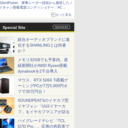
SilentPower、軍事レーダー技術から着想したノ
イキャン搭載電源コンディショナー「AC
iPurifier2」
もっと見る
Special Site
総合オーディオブランドに進
化するSHANLINGとは何者
か？
メモリ32GBでも予算内。産
経新聞社がAMD Ryzen搭載
dynabookを2千台導入
マウス、RTX 5060 Ti搭載ゲ
ーミングPCが7万5,000円オ
フで30万円台！
SOUNDPEATSのイヤカフ型
イヤフォン「UU2イヤーカ
フ」をイヤカフマニアが語る
ハイグレードテレビ「TCL
Q7D Pro」。圧巻の色彩美で