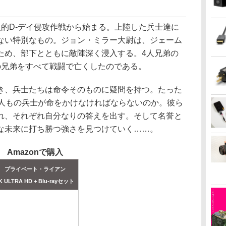
的D-デイ侵攻作戦から始まる。上陸した兵士達に
ない特別なもの。ジョン・ミラー大尉は、ジェーム
ため、部下とともに敵陣深く浸入する。4人兄弟の
の兄弟をすべて戦闘で亡くしたのである。
、兵士たちは命令そのものに疑問を持つ。たった
8人もの兵士が命をかけなければならないのか。彼ら
れ、それぞれ自分なりの答えを出す。そして名誉と
な未来に打ち勝つ強さを見つけていく……。
Amazonで購入
プライベート・ライアン
K ULTRA HD + Blu-rayセット