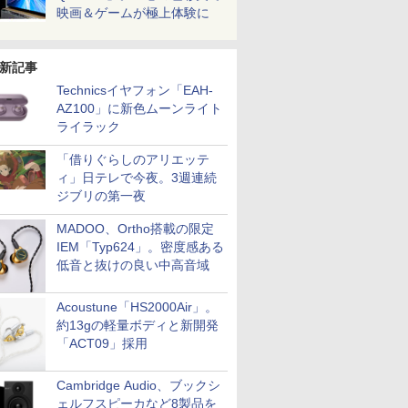
映画＆ゲームが極上体験に
新記事
Technicsイヤフォン「EAH-
AZ100」に新色ムーンライト
ライラック
「借りぐらしのアリエッテ
ィ」日テレで今夜。3週連続
ジブリの第一夜
MADOO、Ortho搭載の限定
IEM「Typ624」。密度感ある
低音と抜けの良い中高音域
Acoustune「HS2000Air」。
約13gの軽量ボディと新開発
「ACT09」採用
Cambridge Audio、ブックシ
ェルフスピーカなど8製品を