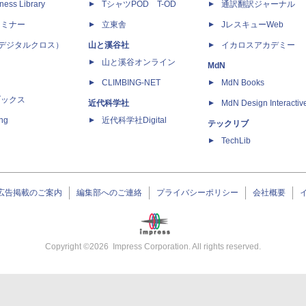
ness Library
TシャツPOD T-OD
通訳翻訳ジャーナル
セミナー
立東舎
JレスキューWeb
 X（デジタルクロス）
山と溪谷社
イカロスアカデミー
山と溪谷オンライン
MdN
CLIMBING-NET
MdN Books
ブックス
近代科学社
MdN Design Interactiv
ing
近代科学社Digital
テックリブ
TechLib
広告掲載のご案内
編集部へのご連絡
プライバシーポリシー
会社概要
Copyright ©
2026
Impress Corporation. All rights reserved.