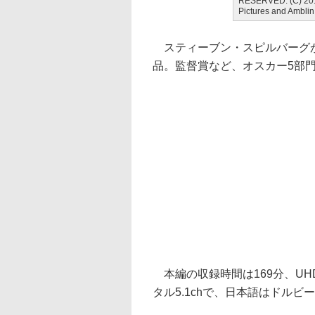
RESERVED. (C) 201
Pictures and Amblin
スティーブン・スピルバーグが
品。監督賞など、オスカー5部
本編の収録時間は169分、UHD 
タル5.1chで、日本語はドルビー