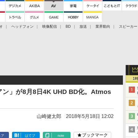
オ
ヘッドフォン
映像配信
BD
放送
業界動向
スピーカー
ェクタ
PS4
BDプレーヤー
映像配信
BD
1
が8月8日4K UHD BD化。Atmos
山崎健太郎
2018年5月18日 12:02
ブックマーク
ェア
はてブ
note