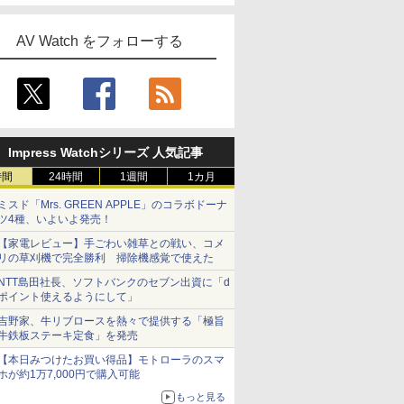
AV Watch をフォローする
Impress Watchシリーズ 人気記事
時間
24時間
1週間
1カ月
ミスド「Mrs. GREEN APPLE」のコラボドーナ
ツ4種、いよいよ発売！
【家電レビュー】手ごわい雑草との戦い、コメ
リの草刈機で完全勝利 掃除機感覚で使えた
NTT島田社長、ソフトバンクのセブン出資に「d
ポイント使えるようにして」
吉野家、牛リブロースを熱々で提供する「極旨
牛鉄板ステーキ定食」を発売
【本日みつけたお買い得品】モトローラのスマ
ホが約1万7,000円で購入可能
もっと見る