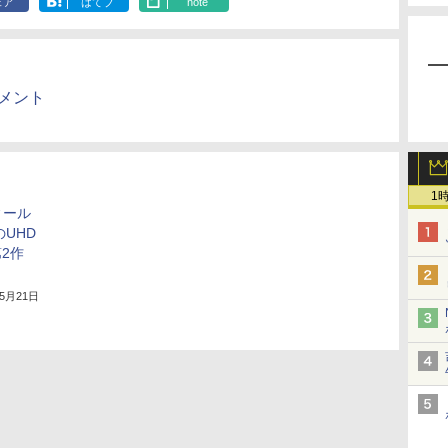
ェア
はてブ
note
メント
1
ィール
のUHD
2作
年5月21日