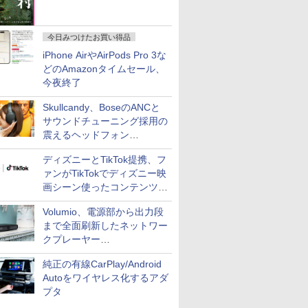
今日みつけたお買い得品
iPhone AirやAirPods Pro 3な
どのAmazonタイムセール、
今夜終了
Skullcandy、BoseのANCと
サウンドチューニング採用の
震えるヘッドフォン
「Crusher 1080 ANC」
ディズニーとTikTok提携、フ
ァンがTikTokでディズニー映
画シーン使ったコンテンツ制
作、Disney+にも配信
Volumio、電源部から出力段
まで全面刷新したネットワー
クプレーヤー
「Primo（2026）」
純正の有線CarPlay/Android
Autoをワイヤレス化するアダ
プタ