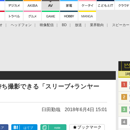
オ
ヘッドフォン
映像配信
BD
放送
業界動向
スピーカー
ェクタ
PS4
BDプレーヤー
映像配信
BD
1
手持ち撮影できる「スリーブ+ランヤー
臼田勤哉
2018年6月4日 15:01
ブックマーク
ェア
はてブ
note