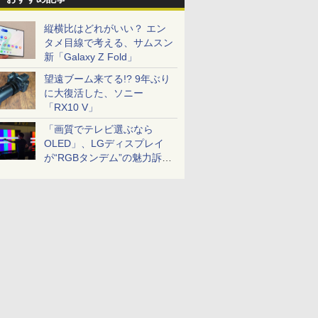
縦横比はどれがいい？ エン
タメ目線で考える、サムスン
新「Galaxy Z Fold」
望遠ブーム来てる!? 9年ぶり
に大復活した、ソニー
「RX10 V」
「画質でテレビ選ぶなら
OLED」、LGディスプレイ
が“RGBタンデム”の魅力訴
求。液晶とのガチ比較も