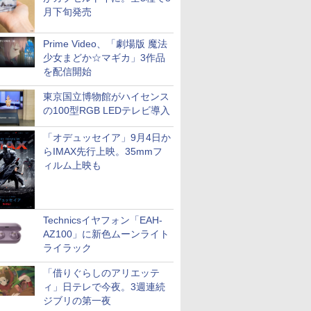
月下旬発売
Prime Video、「劇場版 魔法
少女まどか☆マギカ」3作品
を配信開始
東京国立博物館がハイセンス
の100型RGB LEDテレビ導入
「オデュッセイア」9月4日か
らIMAX先行上映。35mmフ
ィルム上映も
Technicsイヤフォン「EAH-
AZ100」に新色ムーンライト
ライラック
「借りぐらしのアリエッテ
ィ」日テレで今夜。3週連続
ジブリの第一夜