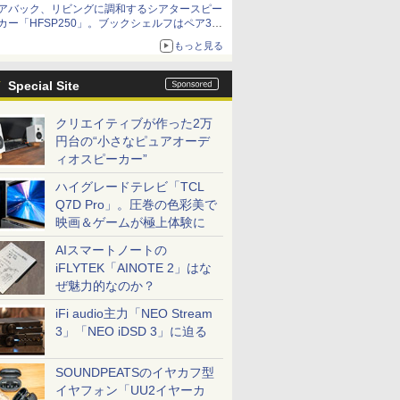
アバック、リビングに調和するシアタースピー
カー「HFSP250」。ブックシェルフはペア3万
円以下
もっと見る
Special Site
クリエイティブが作った2万
円台の“小さなピュアオーデ
ィオスピーカー”
ハイグレードテレビ「TCL
Q7D Pro」。圧巻の色彩美で
映画＆ゲームが極上体験に
AIスマートノートの
iFLYTEK「AINOTE 2」はな
ぜ魅力的なのか？
iFi audio主力「NEO Stream
3」「NEO iDSD 3」に迫る
SOUNDPEATSのイヤカフ型
イヤフォン「UU2イヤーカ