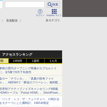
ログイン
Impress サイト
全カテゴリ
音楽配信
アクセスランキング
時間
24時間
1週間
1カ月
東映の歴代オープニング映像がカプセルトイ
に。全5種で8月下旬発売
金ロー「ナウシカ」、「真夏の怪奇ファイ
ル」、ABEMAで「葬送のフリーレン」無料配信
など。夏の特番・配信情報
世界初アクティブノイズキャンセリングII搭載
HDMIケーブル「Pulsar HDMI」。SilentPower
から
「バック・トゥ・ザ・フューチャー」の時計台
をモチーフにした腕時計。1985本限定