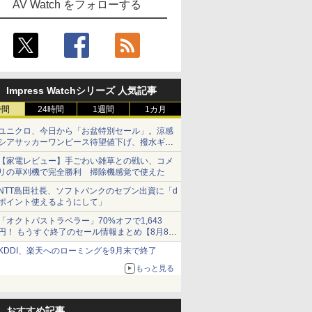
AV Watch をフォローする
Impress Watchシリーズ 人気記事
時間
24時間
1週間
1カ月
ユニクロ、今日から「お盆特別セール」。涼感
シアサッカーワンピース待望値下げ、撥水ギア
ショーツは1990円に
【家電レビュー】手ごわい雑草との戦い、コメ
リの草刈機で完全勝利 掃除機感覚で使えた
NTT島田社長、ソフトバンクのセブン出資に「d
ポイント使えるようにして」
「オクトパストラベラー」70%オフで1,643
円！ もうすぐ終了のセール情報まとめ【8月8日
更新】
KDDI、楽天へのローミングを9月末で終了
ニンテンドーeショップでは「大神 絶景版」が
67%オフで990円
もっと見る
おすすめ記事