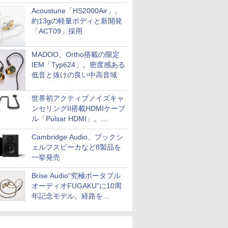
Acoustune「HS2000Air」。
約13gの軽量ボディと新開発
「ACT09」採用
MADOO、Ortho搭載の限定
IEM「Typ624」。密度感ある
低音と抜けの良い中高音域
世界初アクティブノイズキャ
ンセリングII搭載HDMIケーブ
ル「Pulsar HDMI」。
SilentPowerから
Cambridge Audio、ブックシ
ェルフスピーカなど8製品を
一挙発売
Brise Audio“究極ポータブル
オーディオFUGAKU”に10周
年記念モデル。経路を
NISHIKIで統一。400万円