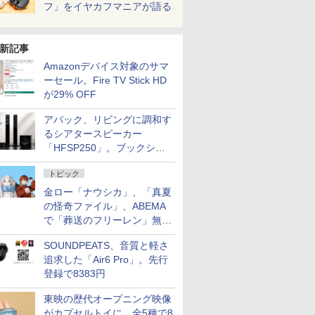
フ」をイヤカフマニアが語る
新記事
Amazonデバイス対象のサマ
ーセール。Fire TV Stick HD
が29% OFF
アバック、リビングに調和す
るシアタースピーカー
「HFSP250」。ブックシェ
ルフはペア3万円以下
トピック
金ロー「ナウシカ」、「真夏
の怪奇ファイル」、ABEMA
で「葬送のフリーレン」無料
配信など。夏の特番・配信情
SOUNDPEATS、音質と軽さ
報
追求した「Air6 Pro」。先行
登録で8383円
東映の歴代オープニング映像
がカプセルトイに。全5種で8