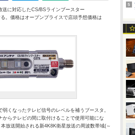
放送に対応したCS/BSラインブースター
発売する。価格はオープンプライスで店頭予想価格は
弱くなったテレビ信号のレベルを補うブースタ。
ナからテレビの間に取付けることで使用可能にな
月より本放送開始される新4K8K衛星放送の周波数帯域(～