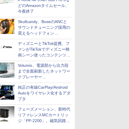
どのAmazonタイムセール、
今夜終了
Skullcandy、BoseのANCと
サウンドチューニング採用の
震えるヘッドフォン
「Crusher 1080 ANC」
ディズニーとTikTok提携、フ
ァンがTikTokでディズニー映
画シーン使ったコンテンツ制
作、Disney+にも配信
Volumio、電源部から出力段
まで全面刷新したネットワー
クプレーヤー
「Primo（2026）」
純正の有線CarPlay/Android
Autoをワイヤレス化するアダ
プタ
フェーズメーション、新時代
リファレンスMCカートリッ
ジ「PP-2200」。磁気回路や
ハウジングを根本から見直し