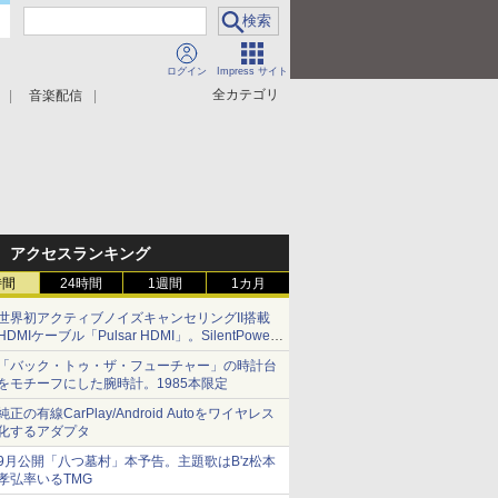
ログイン
Impress サイト
全カテゴリ
音楽配信
アクセスランキング
時間
24時間
1週間
1カ月
世界初アクティブノイズキャンセリングII搭載
HDMIケーブル「Pulsar HDMI」。SilentPower
から
「バック・トゥ・ザ・フューチャー」の時計台
をモチーフにした腕時計。1985本限定
純正の有線CarPlay/Android Autoをワイヤレス
化するアダプタ
9月公開「八つ墓村」本予告。主題歌はB'z松本
孝弘率いるTMG