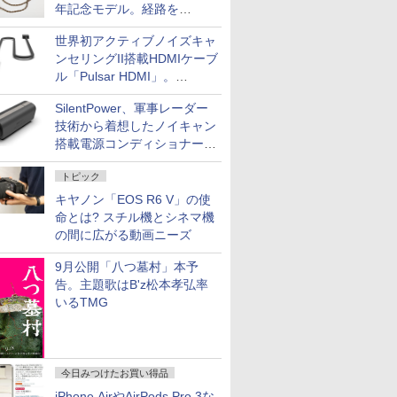
年記念モデル。経路を
NISHIKIで統一。400万円
世界初アクティブノイズキャ
ンセリングII搭載HDMIケーブ
ル「Pulsar HDMI」。
SilentPowerから
SilentPower、軍事レーダー
技術から着想したノイキャン
搭載電源コンディショナー
「AC iPurifier2」
トピック
キヤノン「EOS R6 V」の使
命とは? スチル機とシネマ機
の間に広がる動画ニーズ
9月公開「八つ墓村」本予
告。主題歌はB'z松本孝弘率
いるTMG
今日みつけたお買い得品
iPhone AirやAirPods Pro 3な