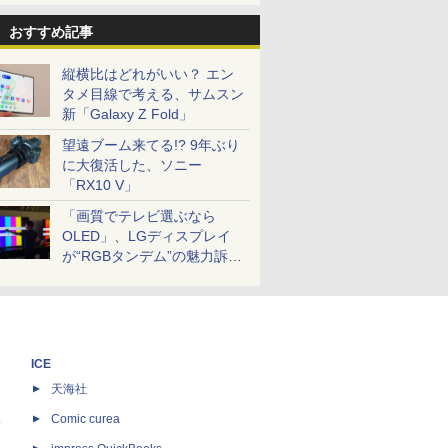
おすすめ記事
縦横比はどれがいい？ エン
タメ目線で考える、サムスン
新「Galaxy Z Fold」
望遠ブーム来てる!? 9年ぶり
に大復活した、ソニー
「RX10 V」
「画質でテレビ選ぶなら
OLED」、LGディスプレイ
が“RGBタンデム”の魅力訴
求。液晶とのガチ比較も
ICE
天海社
ス
Comic curea