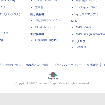
ness Library
TシャツPOD T-OD
通訳翻訳ジャーナル
セミナー
立東舎
JレスキューWeb
 X（デジタルクロス）
山と溪谷社
イカロスアカデミー
山と溪谷オンライン
MdN
CLIMBING-NET
MdN Books
ブックス
近代科学社
MdN Design Interactiv
ing
近代科学社Digital
テックリブ
TechLib
広告掲載のご案内
編集部へのご連絡
プライバシーポリシー
会社概要
Copyright ©
2026
Impress Corporation. All rights reserved.