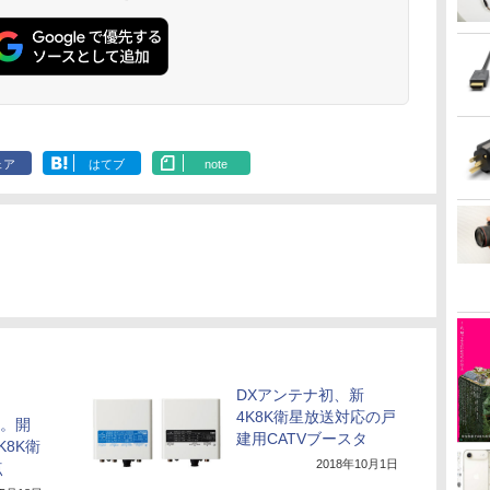
ェア
はてブ
note
DXアンテナ初、新
4K8K衛星放送対応の戸
K。開
建用CATVブースタ
K8K衛
2018年10月1日
点