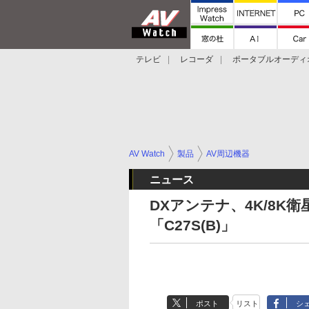
テレビ
レコーダ
ポータブルオーディ
スマートスピーカー
デジカメ
プロジ
AV Watch
製品
AV周辺機器
ニュース
DXアンテナ、4K/8K衛
「C27S(B)」
ポスト
リスト
シ