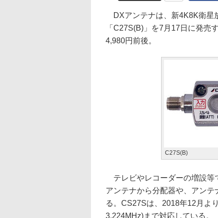
DXアンテナは、新4K8K衛星
「C27S(B)」を7月17日に
4,980円前後。
C27S(B)
テレビやレコーダーの増設等で
アンテナから分配器や、アンテ
る。CS27Sは、2018年12
3,224MHz)まで対応している。