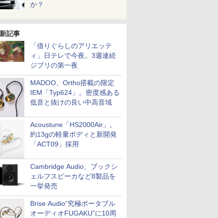
か？
新記事
「借りぐらしのアリエッテ
ィ」日テレで今夜。3週連続
ジブリの第一夜
MADOO、Ortho搭載の限定
IEM「Typ624」。密度感ある
低音と抜けの良い中高音域
Acoustune「HS2000Air」。
約13gの軽量ボディと新開発
「ACT09」採用
Cambridge Audio、ブックシ
ェルフスピーカなど8製品を
一挙発売
Brise Audio“究極ポータブル
オーディオFUGAKU”に10周