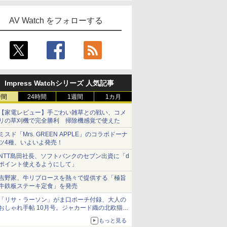
AV Watch をフォローする
Impress Watchシリーズ 人気記事
時間
24時間
1週間
1カ月
【家電レビュー】手ごわい雑草との戦い、コメ
リの草刈機で完全勝利 掃除機感覚で使えた
ミスド「Mrs. GREEN APPLE」のコラボドーナ
ツ4種、いよいよ発売！
NTT島田社長、ソフトバンクのセブン出資に「d
ポイント使えるようにして」
吉野家、牛リブロースを熱々で提供する「極旨
牛鉄板ステーキ定食」を発売
「リサ・ラーソン」がま口ポーチ付録、大人の
おしゃれ手帖 10月号。ジャカード織の北欧猫デ
ザイン
もっと見る