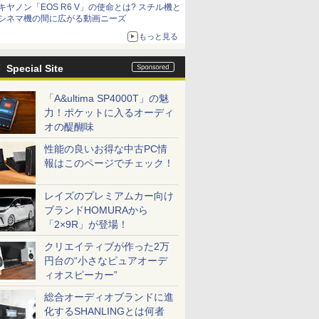
キヤノン「EOS R6 V」の使命とは? スチル機と
シネマ機の間に広がる動画ニーズ
もっと見る
Special Site
「A&ultima SP4000T」の魅
力！ポケットに入るオーディ
オの醍醐味
性能の良いお得な中古PC情
報はこのページでチェック！
レイズのプレミアムカー向け
ブランドHOMURAから
「2×9R」が登場！
クリエイティブが作った2万
円台の“小さなピュアオーデ
ィオスピーカー”
総合オーディオブランドに進
化するSHANLINGとは何者