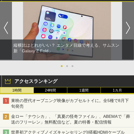
縦横比はどれがいい？ エンタメ目線で考える、サムスン
新「Galaxy Z Fold」
●
●
●
アクセスランキング
1時間
24時間
1週間
1カ月
東映の歴代オープニング映像がカプセルトイに。全5種で8月下
旬発売
金ロー「ナウシカ」、「真夏の怪奇ファイル」、ABEMAで「葬
送のフリーレン」無料配信など。夏の特番・配信情報
世界初アクティブノイズキャンセリングII搭載HDMIケーブル