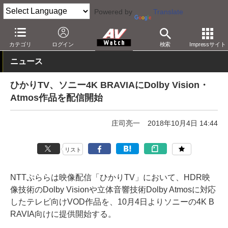
Powered by
Translate
AV Watch
コンテンツ・サービス
映像配信
ひかりTV
カテゴリ
ログイン
検索
Impressサイト
ニュース
ひかりTV、ソニー4K BRAVIAにDolby Vision・
Atmos作品を配信開始
庄司亮一
2018年10月4日 14:44
リスト
NTTぷららは映像配信「ひかりTV」において、HDR映
像技術のDolby Visionや立体音響技術Dolby Atmosに対応
したテレビ向けVOD作品を、10月4日よりソニーの4K B
RAVIA向けに提供開始する。