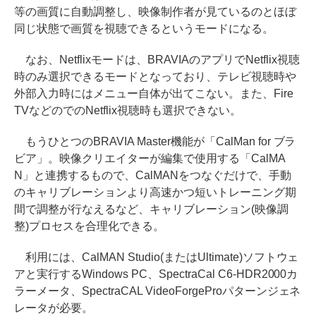
等の画質に自動調整し、映像制作者が見ているのとほぼ
同じ状態で画質を視聴できるというモードになる。
なお、Netflixモードは、BRAVIAのアプリでNetflix視聴
時のみ選択できるモードとなっており、テレビ視聴時や
外部入力時にはメニュー自体が出てこない。また、Fire
TVなどのでのNetflix視聴時も選択できない。
もうひとつのBRAVIA Master機能が「CalMan for ブラ
ビア」。映像クリエイターが編集で使用する「CalMA
N」と連携するもので、CalMANをつなぐだけで、手動
のキャリブレーションより高速かつ短いトレーニング期
間で調整が行なえるなど、キャリブレーション(映像調
整)プロセスを合理化できる。
利用には、CalMAN Studio(またはUltimate)ソフトウェ
アと実行するWindows PC、SpectraCal C6-HDR2000カ
ラーメータ、SpectraCAL VideoForgeProパターンジェネ
レータが必要。