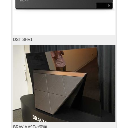
DST-SHV1
BRAVIA A9Fの背面