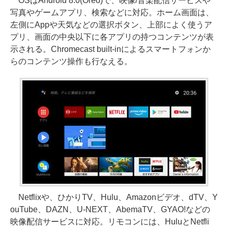
OSはAndroid 8.0(Oreo)で、映像/音楽配信サービスや
写真やゲームアプリ、検索などに対応。ホーム画面は、
左側にAppや天気などの選択ボタン、上部によく使うア
プリ、画面の中央以下に各アプリの持つコンテンツが表
示される。Chromecast built-inによるスマートフォンか
らのコンテンツ操作も行なえる。
Netflixや、ひかりTV、Hulu、Amazonビデオ、dTV、Y
ouTube、DAZN、U-NEXT、AbemaTV、GYAO!などの
映像配信サービスに対応。リモコンには、HuluとNetfli