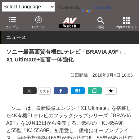
Powered by
Translate
AV Watch
製品
テレビ
ソニー
カテゴリ
ログイン
検索
Impressサイト
ニュース
ソニー最高画質有機ELテレビ「BRAVIA A9F」。
X1 Ultimate+画音一体強化
臼田勤哉
2018年9月4日 10:05
リスト
ソニーは、最新映像エンジン「X1 Ultimate」を搭載し
た4K有機ELテレビのフラッグシップシリーズ「BRAVIA
A9F」を10月13日から発売する。65型の「KJ-65A9F」
と55型「KJ-55A9F」を用意し、価格はオープンプライ
ス。店頭予想価格は65型が65万円前後、55型が45万円前