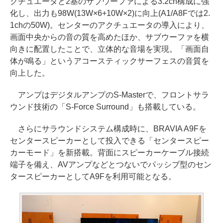
クチュエータと2基のサブウーファによる3.2ch構成に強
化し、出力も98W(13W×6+10W×2)に向上(A1/A8Fでは2.
1chの50W)。センターのアクチュエータの導入により、
画面中央からの音の質を高めたほか、サブウーファを横
向きに配置したことで、立体的な音場を実現。「画面自
体が鳴る」というアコースティックサーフェスの音質を
向上した。
アンプはデジタルアンプのS-Masterで、フロントサラ
ウンド技術の「S-Force Surround」も搭載している。
さらにサラウンドシステム構成時に、BRAVIA A9Fを
センタースピーカーとして投入できる「センタースピー
カーモード」を新搭載。背面にスピーカーケーブル接続
端子を備え、AVアンプなどとつないでパッシブ型のセン
タースピーカーとしてA9Fを利用可能となる。