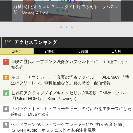
縦横比はどれがいい？ エンタメ目線で考える、サムスン
新「Galaxy Z Fold」
●
●
●
アクセスランキング
1時間
24時間
1週間
1カ月
東映の歴代オープニング映像がカプセルトイに。全5種で8月下
旬発売
金ロー「ナウシカ」、「真夏の怪奇ファイル」、ABEMAで「葬
送のフリーレン」無料配信など。夏の特番・配信情報
世界初アクティブノイズキャンセリングII搭載HDMIケーブル
「Pulsar HDMI」。SilentPowerから
「バック・トゥ・ザ・フューチャー」の時計台をモチーフにした
腕時計。1985本限定
ヘッドフォンがネットワークプレーヤーに!? “前から音を届け
る”Grell Audio、ポタフェス佐々木的注目展示