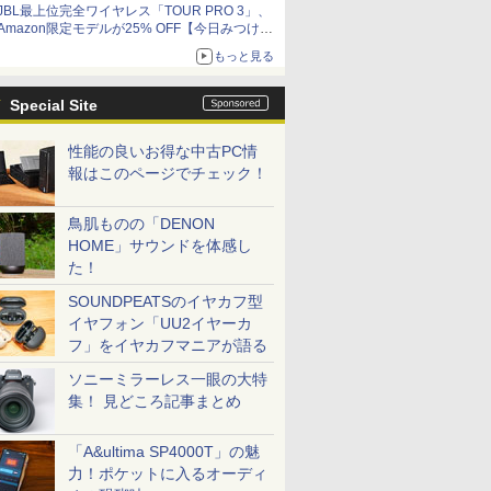
JBL最上位完全ワイヤレス「TOUR PRO 3」、
Amazon限定モデルが25% OFF【今日みつけた
お買い得品】
もっと見る
Special Site
性能の良いお得な中古PC情
報はこのページでチェック！
鳥肌ものの「DENON
HOME」サウンドを体感し
た！
SOUNDPEATSのイヤカフ型
イヤフォン「UU2イヤーカ
フ」をイヤカフマニアが語る
ソニーミラーレス一眼の大特
集！ 見どころ記事まとめ
「A&ultima SP4000T」の魅
力！ポケットに入るオーディ