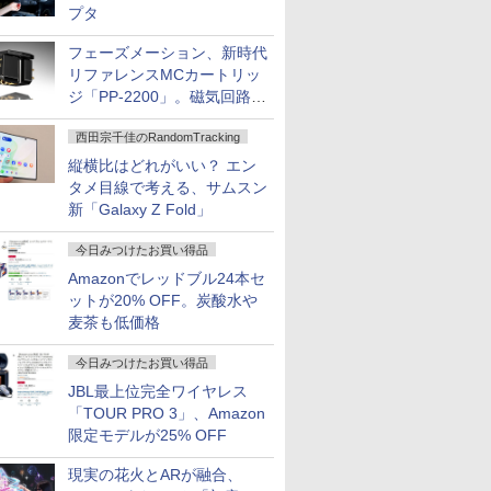
プタ
フェーズメーション、新時代
リファレンスMCカートリッ
ジ「PP-2200」。磁気回路や
ハウジングを根本から見直し
西田宗千佳のRandomTracking
縦横比はどれがいい？ エン
タメ目線で考える、サムスン
新「Galaxy Z Fold」
今日みつけたお買い得品
Amazonでレッドブル24本セ
ットが20% OFF。炭酸水や
麦茶も低価格
今日みつけたお買い得品
JBL最上位完全ワイヤレス
「TOUR PRO 3」、Amazon
限定モデルが25% OFF
現実の花火とARが融合、