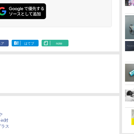
ェア
はてブ
note
や
t-in対
プラス