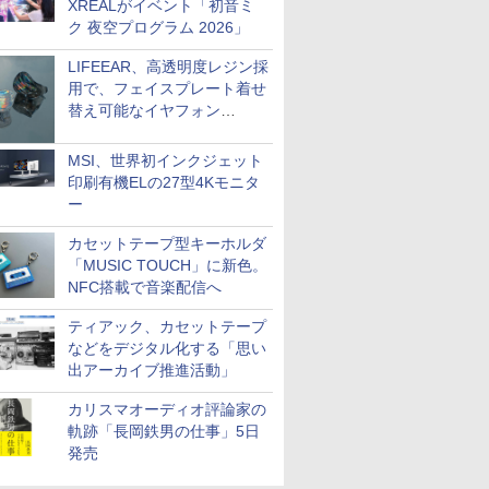
XREALがイベント「初音ミ
ク 夜空プログラム 2026」
LIFEEAR、高透明度レジン採
用で、フェイスプレート着せ
替え可能なイヤフォン
「Nova Shell」
MSI、世界初インクジェット
印刷有機ELの27型4Kモニタ
ー
カセットテープ型キーホルダ
「MUSIC TOUCH」に新色。
NFC搭載で音楽配信へ
ティアック、カセットテープ
などをデジタル化する「思い
出アーカイブ推進活動」
カリスマオーディオ評論家の
軌跡「長岡鉄男の仕事」5日
発売