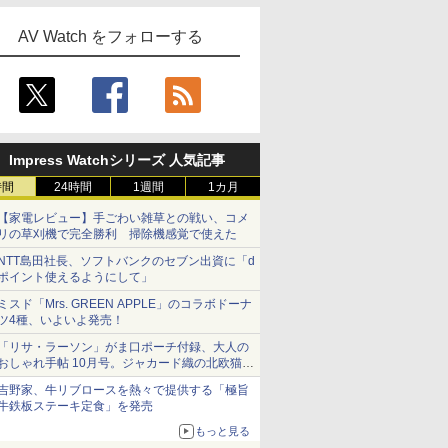
AV Watch をフォローする
Impress Watchシリーズ 人気記事
時間
24時間
1週間
1カ月
【家電レビュー】手ごわい雑草との戦い、コメ
リの草刈機で完全勝利 掃除機感覚で使えた
NTT島田社長、ソフトバンクのセブン出資に「d
ポイント使えるようにして」
ミスド「Mrs. GREEN APPLE」のコラボドーナ
ツ4種、いよいよ発売！
「リサ・ラーソン」がま口ポーチ付録、大人の
おしゃれ手帖 10月号。ジャカード織の北欧猫デ
ザイン
吉野家、牛リブロースを熱々で提供する「極旨
牛鉄板ステーキ定食」を発売
もっと見る