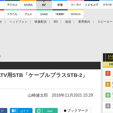
オ
ヘッドフォン
映像配信
BD
放送
業界動向
スピーカー
ェクタ
PS4
BDプレーヤー
映像配信
BD
K
1
ATV用STB「ケーブルプラスSTB-2」
山崎健太郎
2018年11月20日 15:29
ブックマーク
ェア
はてブ
note