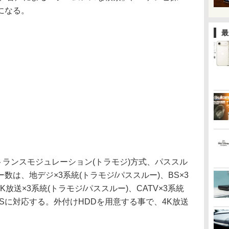
になる。
最
送のトランスモジュレーション(トラモジ)方式、パススル
は、地デジ×3系統(トラモジ/パススルー)、BS×3
K放送×3系統(トラモジ/パススルー)、CATV×3系統
-CASに対応する。外付けHDDを用意する事で、4K放送