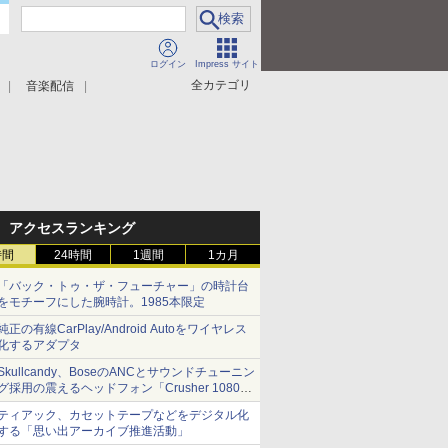
ログイン
Impress サイト
全カテゴリ
音楽配信
アクセスランキング
時間
24時間
1週間
1カ月
「バック・トゥ・ザ・フューチャー」の時計台
をモチーフにした腕時計。1985本限定
純正の有線CarPlay/Android Autoをワイヤレス
化するアダプタ
Skullcandy、BoseのANCとサウンドチューニン
グ採用の震えるヘッドフォン「Crusher 1080
ANC」
ティアック、カセットテープなどをデジタル化
する「思い出アーカイブ推進活動」