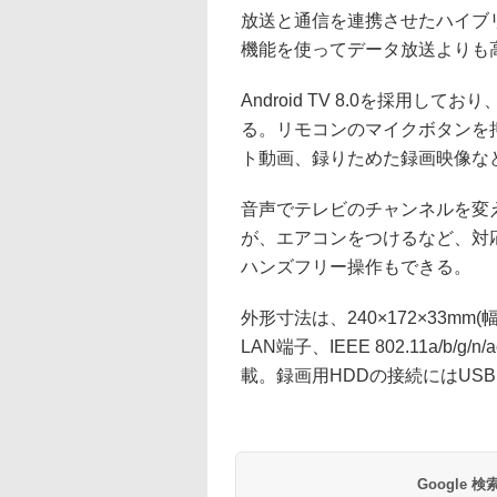
放送と通信を連携させたハイブ
機能を使ってデータ放送よりも
Android TV 8.0を採用
る。リモコンのマイクボタンを
ト動画、録りためた録画映像な
音声でテレビのチャンネルを変え
が、エアコンをつけるなど、対応家
ハンズフリー操作もできる。
外形寸法は、240×172×33m
LAN端子、IEEE 802.11a/b/g
載。録画用HDDの接続にはUSB 
Google