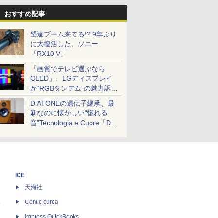
おすすめ記事
望遠ブーム来てる!? 9年ぶり
に大復活した、ソニー
「RX10 V」
「画質でテレビ選ぶなら
OLED」、LGディスプレイ
が“RGBタンデム”の魅力訴
求。液晶とのガチ比較も
DIATONEの遺伝子継承、最
新なのに懐かしい“惚れる
音”Tecnologia e Cuore「DS-
TC52B」を聴く
ICE
天海社
ス
Comic curea
impress QuickBooks