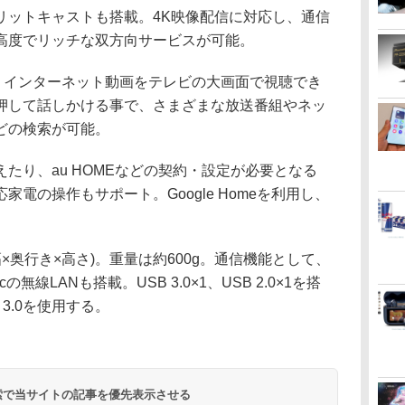
リットキャストも搭載。4K映像配信に対応し、通信
高度でリッチな双方向サービスが可能。
しており、インターネット動画をテレビの大画面で視聴でき
押して話しかける事で、さまざまな放送番組やネッ
どの検索が可能。
たり、au HOMEなどの契約・設定が必要となる
電の操作もサポート。Google Homeを利用し、
m(幅×奥行き×高さ)。重量は約600g。通信機能として、
/n/acの無線LANも搭載。USB 3.0×1、USB 2.0×1を搭
3.0を使用する。
 検索で当サイトの記事を優先表示させる