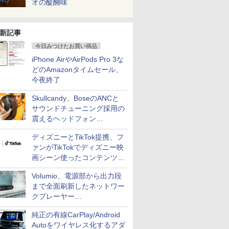
オの醍醐味
新記事
今日みつけたお買い得品
iPhone AirやAirPods Pro 3な
どのAmazonタイムセール、
今夜終了
Skullcandy、BoseのANCと
サウンドチューニング採用の
震えるヘッドフォン
「Crusher 1080 ANC」
ディズニーとTikTok提携、フ
ァンがTikTokでディズニー映
画シーン使ったコンテンツ制
作、Disney+にも配信
Volumio、電源部から出力段
まで全面刷新したネットワー
クプレーヤー
「Primo（2026）」
純正の有線CarPlay/Android
Autoをワイヤレス化するアダ