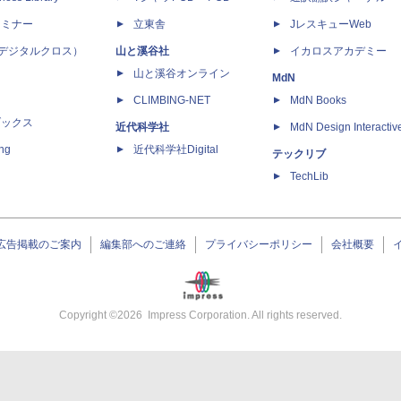
セミナー
立東舎
JレスキューWeb
 X（デジタルクロス）
山と溪谷社
イカロスアカデミー
山と溪谷オンライン
MdN
CLIMBING-NET
MdN Books
ブックス
近代科学社
MdN Design Interactiv
ing
近代科学社Digital
テックリブ
TechLib
広告掲載のご案内
編集部へのご連絡
プライバシーポリシー
会社概要
Copyright ©
2026
Impress Corporation. All rights reserved.