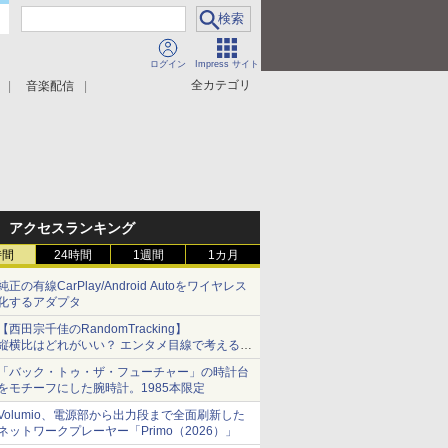
ログイン
Impress サイト
全カテゴリ
音楽配信
アクセスランキング
時間
24時間
1週間
1カ月
純正の有線CarPlay/Android Autoをワイヤレス
化するアダプタ
【西田宗千佳のRandomTracking】
縦横比はどれがいい？ エンタメ目線で考える、
サムスン新「Galaxy Z Fold」
「バック・トゥ・ザ・フューチャー」の時計台
をモチーフにした腕時計。1985本限定
Volumio、電源部から出力段まで全面刷新した
ネットワークプレーヤー「Primo（2026）」