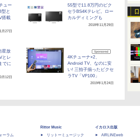
Kチュー
55型で11.8万円のピク
3型と
セラBS4Kテレビ。ロー
TV搭載
カルディミングも
2018年11月29日
11月27日
衛星放
4Kチューナ×2、
Vとレ
Android TV、なのに安
までに
い! 三拍子揃ったピクセ
ラTV「VP100」
10月12日
2019年1月24日
Rittor Music
イカロス出版
dフォーラム
リットーミュージック
AIRLINEweb