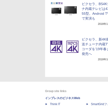
ピクセラ、BS4
ナ内蔵テレビは4
55型。Android 
で実演も
2018年
ピクセラ、新4K
送チューナ内蔵T
コーダを'19年春
発売へ
2018年
Group site links
インプレスのビジネスWeb
Think IT
SmartGri