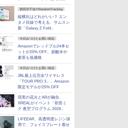
ハウジングを根本から見直し
西田宗千佳のRandomTracking
縦横比はどれがいい？ エン
タメ目線で考える、サムスン
新「Galaxy Z Fold」
今日みつけたお買い得品
Amazonでレッドブル24本セ
ットが20% OFF。炭酸水や
麦茶も低価格
今日みつけたお買い得品
JBL最上位完全ワイヤレス
「TOUR PRO 3」、Amazon
限定モデルが25% OFF
現実の花火とARが融合、
XREALがイベント「初音ミ
ク 夜空プログラム 2026」
LIFEEAR、高透明度レジン採
用で、フェイスプレート着せ