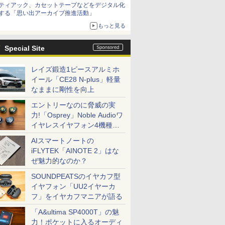
ティアック、カセットテープなどをデジタル化
する「思い出アーカイブ推進活動」
もっと見る
Special Site
レイズ鍛造1ピースアルミホ
イール「CE28 N-plus」軽量
なままに剛性を向上
エントリーなのに脅威の実
力!「Osprey」Noble Audioワ
イヤレスイヤフォン4機種を
一気に聴く
AIスマートノートの
iFLYTEK「AINOTE 2」はな
ぜ魅力的なのか？
SOUNDPEATSのイヤカフ型
イヤフォン「UU2イヤーカ
フ」をイヤカフマニアが語る
「A&ultima SP4000T」の魅
力！ポケットに入るオーディ