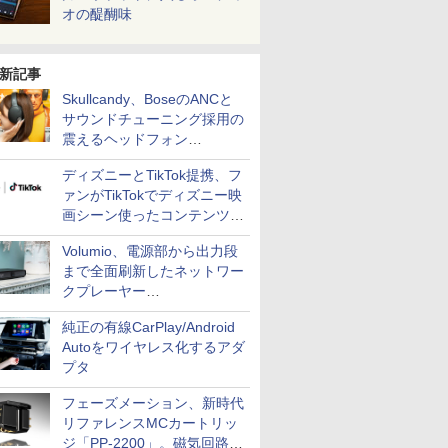
オの醍醐味
新記事
Skullcandy、BoseのANCと
サウンドチューニング採用の
震えるヘッドフォン
「Crusher 1080 ANC」
ディズニーとTikTok提携、フ
ァンがTikTokでディズニー映
画シーン使ったコンテンツ制
作、Disney+にも配信
Volumio、電源部から出力段
まで全面刷新したネットワー
クプレーヤー
「Primo（2026）」
純正の有線CarPlay/Android
Autoをワイヤレス化するアダ
プタ
フェーズメーション、新時代
リファレンスMCカートリッ
ジ「PP-2200」。磁気回路や