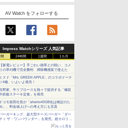
AV Watch をフォローする
Impress Watchシリーズ 人気記事
時間
24時間
1週間
1カ月
【家電レビュー】手ごわい雑草との戦い、コメ
リの草刈機で完全勝利 掃除機感覚で使えた
ミスド「Mrs. GREEN APPLE」のコラボドーナ
ツ4種、いよいよ発売！
吉野家、牛リブロースを熱々で提供する「極旨
牛鉄板ステーキ定食」を発売
ドコモ前田社長が「ahamo40GB化は検証のた
め」、料金値上げへの考え方にも言及
バーガーキング、超大型チーズバーガー「ダー
ティ ザ・ワンパウンダー」を発売。総カロリー
約1656kcal、総重量約527g！
もっと見る