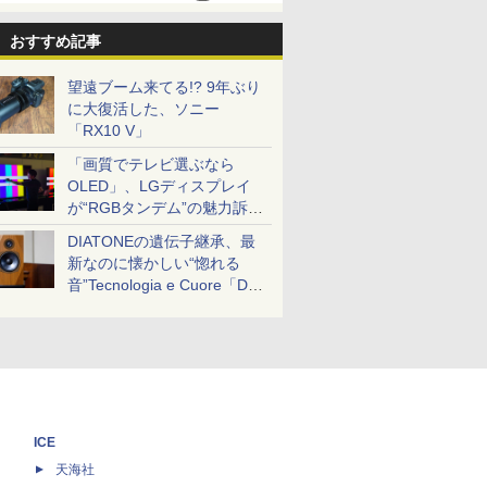
おすすめ記事
望遠ブーム来てる!? 9年ぶり
に大復活した、ソニー
「RX10 V」
「画質でテレビ選ぶなら
OLED」、LGディスプレイ
が“RGBタンデム”の魅力訴
求。液晶とのガチ比較も
DIATONEの遺伝子継承、最
新なのに懐かしい“惚れる
音”Tecnologia e Cuore「DS-
TC52B」を聴く
ICE
天海社