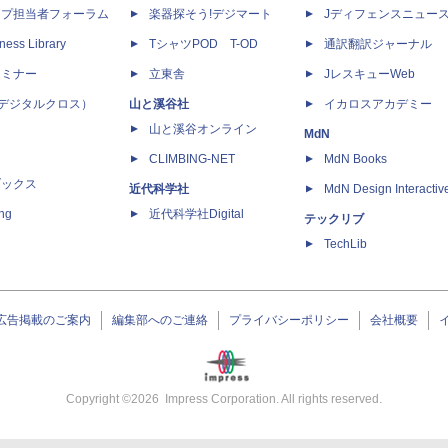
ップ担当者フォーラム
楽器探そう!デジマート
Jディフェンスニュー
ness Library
TシャツPOD T-OD
通訳翻訳ジャーナル
セミナー
立東舎
JレスキューWeb
 X（デジタルクロス）
山と溪谷社
イカロスアカデミー
山と溪谷オンライン
MdN
CLIMBING-NET
MdN Books
ブックス
近代科学社
MdN Design Interactiv
ing
近代科学社Digital
テックリブ
TechLib
広告掲載のご案内
編集部へのご連絡
プライバシーポリシー
会社概要
Copyright ©
2026
Impress Corporation. All rights reserved.