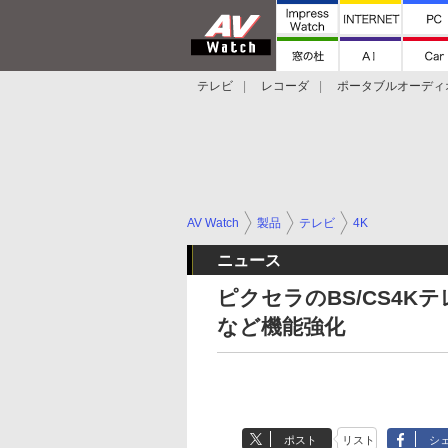
テレビ
レコーダ
ポータブルオーディ
スマートスピーカー
デジカメ
プロジ
AV Watch
製品
テレビ
4K
ニュース
ピクセラのBS/CS4
など機能強化
ポスト
リスト
シ