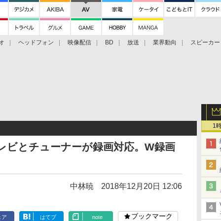
オ
ヘッドフォン
映像配信
BD
放送
業界動向
スピーカー
ェクタ
PS4
BDプレーヤー
映像配信
BD
1
Kテレビとチューナーが録画対応。W録画
中林暁
2018年12月20日 12:06
ブックマーク
ェア
はてブ
note