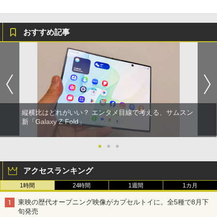
おすすめ記事
縦横比はどれがいい？ エンタメ目線で考える、サムスン
新「Galaxy Z Fold」
●
●
●
アクセスランキング
1時間
24時間
1週間
1カ月
東映の歴代オープニング映像がカプセルトイに。全5種で8月下
旬発売