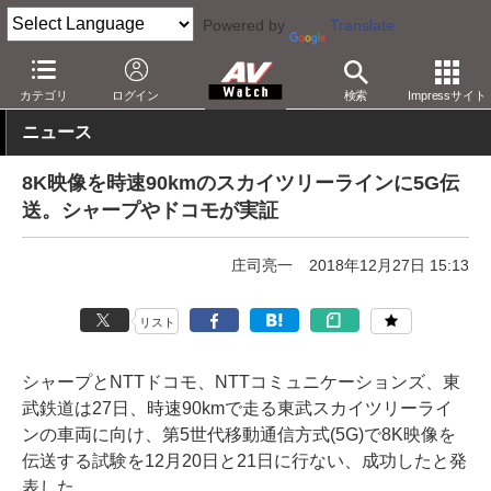
Powered by
Translate
AV Watch
動向
技術・デバイス
通信
カテゴリ
ログイン
検索
Impressサイト
ニュース
8K映像を時速90kmのスカイツリーラインに5G伝
送。シャープやドコモが実証
庄司亮一
2018年12月27日 15:13
リスト
シャープとNTTドコモ、NTTコミュニケーションズ、東
武鉄道は27日、時速90kmで走る東武スカイツリーライ
ンの車両に向け、第5世代移動通信方式(5G)で8K映像を
伝送する試験を12月20日と21日に行ない、成功したと発
表した。