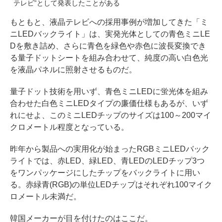
テレビ”として発表したことがある
もともと、液晶テレビへの採用事例が増加してきた「ミ
ニLEDバックライト」は、実発光体としての青色ミニLE
Dを敷き詰め、さらに青色を緑色や赤色に波長変換でき
る量子ドットシートを組み合わせて、純度の高い白色光
を液晶パネルに照射させるものだ。
量子ドット技術を用いず、青色ミニLEDに蛍光体を組み
合わせた白色ミニLEDタイプの廉価仕様もあるが、いず
れにせよ、このミニLEDチップのサイズは100～200マイ
クロメートル程度となっている。
昨年から製品への実用化が始まったRGBミニLEDバック
ライトでは、赤LED、緑LED、青LEDのLEDチップ3つ
をワンパッケージにしたチップをバックライトに用い
る。赤緑青(RGB)の単位LEDチップはそれぞれ100マイク
ロメートル未満だ。
韓国メーカーが目を付けたのはここだ。