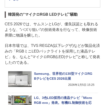
韓国発の“マイクロRGB LEDテレビ”騒動
CES 2026では、サムスンとLGが、優良誤認とも取れる
ような、“バズり狙い”の技術発表を行なって、映像技術
界隈に物議を醸した。
日本市場では、TVS REGZA(以下レグザ)などが製品化済
みの「RGBミニLEDバックライトを採用した液晶テレ
ビ」を、なんと“マイクロRGB(LED)テレビ”と称して発表
したのである。
Samsung、世界初の130型マイクロRG
BテレビをCES 2026出展
2026年1月5日 15:25
LG、3色LED採用の液晶テレビ「Micro
RGB evo」発表。有機EL制御技術を応