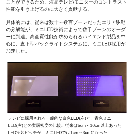
ことができるため、液晶テレビ/モニターのコントラスト
性能を引き上げるのに大きく貢献する。
具体的には、従来は数十～数百ゾーンだったエリア駆動
の分解能が、ミニLED技術によって数千ゾーンのオーダ
ーに到達。高画質性能が求められるハイエンド製品を中
心に、直下型バックライトシステムに、ミニLED採用が
加速した。
テレビに採用される一般的な白色LED(左)と、青色ミニ
LED(右)との実層密度の比較。従来は5cm～10cm以上あった
LED実装ピッチが、ミニLEDでは1cm～3cmになった