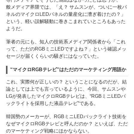
般メディア界隈では、「え？ サムスンが、ついに一枚パ
ネルのマイクロLEDパネルの量産化に漕ぎ着けたの？」
という、軽い誤解騒動に巻きこまれていところもあった
ようだ。
筆者の元にも、知人の技術系メディア関係者から「これ
って、ただのRGBミニLEDですよね？」という確認メッ
セージが届くくらいの騒ぎにはなっていた。
“マイクロRGBテレビ”はただのマーケティング用語か
これ、実際何が正しいの？ ということになるのだが、結
論としては上でも言っているように、今回、サムスンや
LGが発表したマイクロRGBテレビは、“RGBミニLEDバ
ックライトを採用した液晶テレビ”である。
韓国勢のメーカーが、RGBミニLEDバックライト技術を
なぜマイクロRGBテレビと呼んだのか？ といえば、ただ
のマーケティング戦略にほかならない。