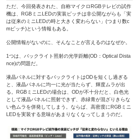
ただ、今回発表された、自称マイクロRGBテレビの試作
機は、RGBミニLEDの実装ピッチは非公開ながらも「実
は従来のミニLEDの時と大きく変わらない」(つまり数c
mピッチ)という情報もある。
公開情報がないのに、そんなことが言えるのはなぜか。
1つは、バックライト照射の光学距離(OD：Optical Dista
nce)の問題だ。
液晶パネルに対するバックライトはODを短くし過ぎる
と、液晶パネルに均一に光が当たらず、輝度ムラが出
る。RGBミニLEDの場合は、ODが不十分だと、白色光
として液晶パネルに照射できず、赤緑青が混ざりきらな
い色ムラを併発してしまう。ならば、高密度にRGBミニ
LEDを実装する意味があまりなくなってしまうのだ。