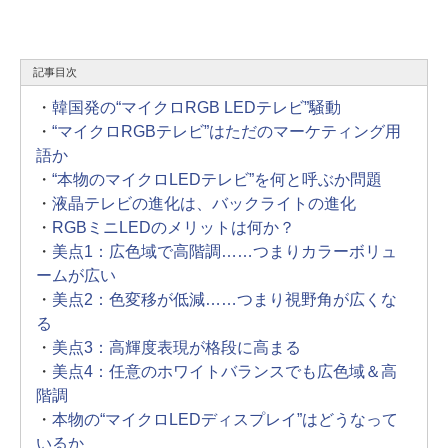
記事目次
・
韓国発の“マイクロRGB LEDテレビ”騒動
・
“マイクロRGBテレビ”はただのマーケティング用
語か
・
“本物のマイクロLEDテレビ”を何と呼ぶか問題
・
液晶テレビの進化は、バックライトの進化
・
RGBミニLEDのメリットは何か？
・
美点1：広色域で高階調……つまりカラーボリュ
ームが広い
・
美点2：色変移が低減……つまり視野角が広くな
る
・
美点3：高輝度表現が格段に高まる
・
美点4：任意のホワイトバランスでも広色域＆高
階調
・
本物の“マイクロLEDディスプレイ”はどうなって
いるか