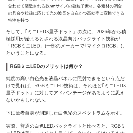
合わせて製造される数nmサイズの微粒子素材。各素材の調合
の具合や粒径に応じて光の波長を自在かつ高効率に変換できる
特性を持つ
そして、｢ミニLED×量子ドット」の次に、2026年から積
極採用が始まるとされる液晶向けバックライト技術が
「RGBミニLED」(一部のメーカーで｢マイクロRGB」)、
ということになる。
RGBミニLEDのメリットは何か？
純度の高い白色光を液晶パネルに照射できるという点だ
けで見れば、RGBミニLED技術は、それほど｢ミニLED×
量子ドット」に対してアドバンテージがあるように思え
ないかもしれない。
下に筆者自身が測定した白色光のスペクトラムを示す。
実際、普通の白色LEDバックライトと比べると、RGBミ