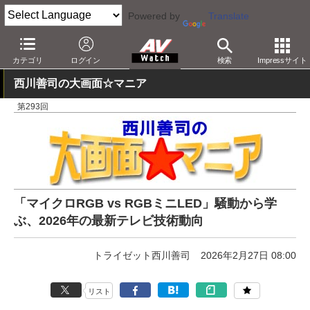
Powered by
Translate
AV Watch
動向
技術・デバイス
ディスプレイ
カテゴリ
ログイン
検索
Impressサイト
西川善司の大画面☆マニア
第293回
「マイクロRGB vs RGBミニLED」騒動から学
ぶ、2026年の最新テレビ技術動向
トライゼット西川善司
2026年2月27日 08:00
リスト