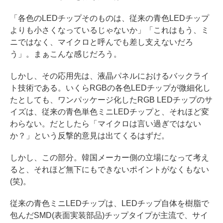
「各色のLEDチップそのものは、従来の青色LEDチップ
よりも小さくなっているじゃないか」「これはもう、ミ
ニではなく、マイクロと呼んでも差し支えないだろ
う」。まぁこんな感じだろう。
しかし、その応用先は、液晶パネルにおけるバックライ
ト技術である。いくらRGBの各色LEDチップが微細化し
たとしても、ワンパッケージ化したRGB LEDチップのサ
イズは、従来の青色単色ミニLEDチップと、それほど変
わらない。だとしたら「マイクロは言い過ぎではない
か？」という反撃的意見は出てくるはずだ。
しかし、この部分。韓国メーカー側の立場になって考え
ると、それほど無下にもできないポイントがなくもない
(笑)。
従来の青色ミニLEDチップは、LEDチップ自体を樹脂で
包んだSMD(表面実装部品)チップタイプが主流で、サイ