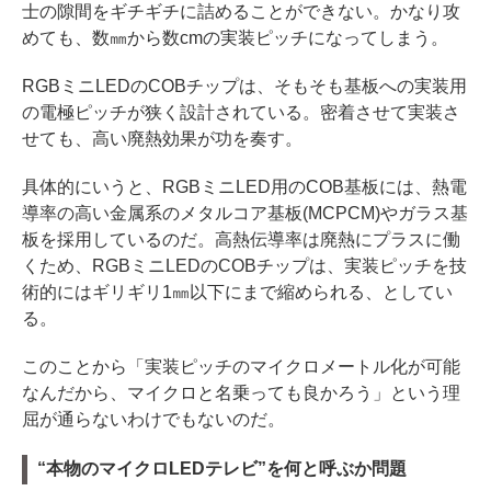
士の隙間をギチギチに詰めることができない。かなり攻
めても、数㎜から数cmの実装ピッチになってしまう。
RGBミニLEDのCOBチップは、そもそも基板への実装用
の電極ピッチが狭く設計されている。密着させて実装さ
せても、高い廃熱効果が功を奏す。
具体的にいうと、RGBミニLED用のCOB基板には、熱電
導率の高い金属系のメタルコア基板(MCPCM)やガラス基
板を採用しているのだ。高熱伝導率は廃熱にプラスに働
くため、RGBミニLEDのCOBチップは、実装ピッチを技
術的にはギリギリ1㎜以下にまで縮められる、としてい
る。
このことから「実装ピッチのマイクロメートル化が可能
なんだから、マイクロと名乗っても良かろう」という理
屈が通らないわけでもないのだ。
“本物のマイクロLEDテレビ”を何と呼ぶか問題