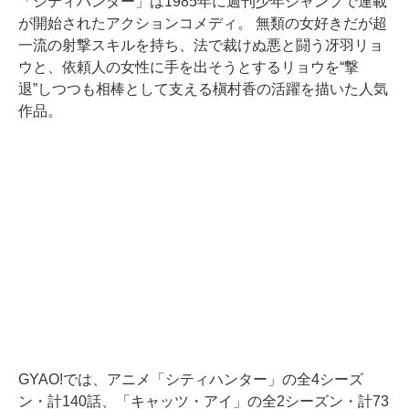
「シティハンター」は1985年に週刊少年ジャンプで連載
が開始されたアクションコメディ。 無類の女好きだが超
一流の射撃スキルを持ち、法で裁けぬ悪と闘う冴羽リョ
ウと、依頼人の女性に手を出そうとするリョウを“撃
退”しつつも相棒として支える槇村香の活躍を描いた人気
作品。
GYAO!では、アニメ「シティハンター」の全4シーズ
ン・計140話、「キャッツ・アイ」の全2シーズン・計73