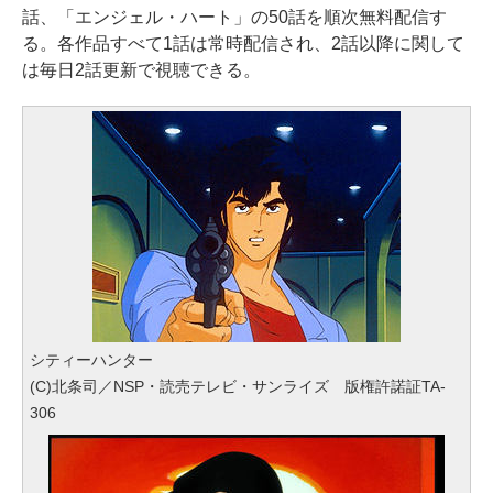
話、「エンジェル・ハート」の50話を順次無料配信す
る。各作品すべて1話は常時配信され、2話以降に関して
は毎日2話更新で視聴できる。
シティーハンター
(C)北条司／NSP・読売テレビ・サンライズ 版権許諾証TA-
306