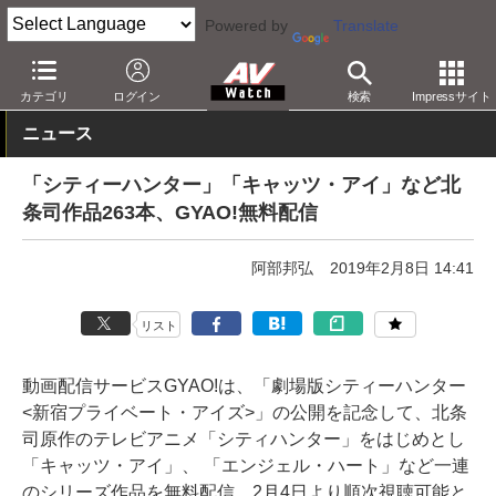
Powered by
Translate
AV Watch
コンテンツ・サービス
映像配信
GYAO!
カテゴリ
ログイン
検索
Impressサイト
ニュース
「シティーハンター」「キャッツ・アイ」など北
条司作品263本、GYAO!無料配信
阿部邦弘
2019年2月8日 14:41
リスト
動画配信サービスGYAO!は、「劇場版シティーハンター
<新宿プライベート・アイズ>」の公開を記念して、北条
司原作のテレビアニメ「シティハンター」をはじめとし
「キャッツ・アイ」、 「エンジェル・ハート」など一連
のシリーズ作品を無料配信。2月4日より順次視聴可能と