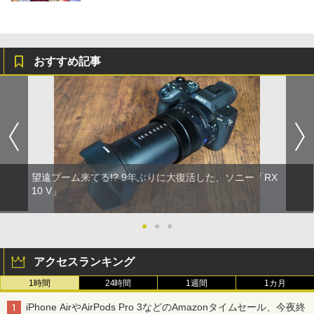
おすすめ記事
望遠ブーム来てる!? 9年ぶりに大復活した、ソニー「RX
10 V」
●
●
●
アクセスランキング
1時間
24時間
1週間
1カ月
iPhone AirやAirPods Pro 3などのAmazonタイムセール、今夜終