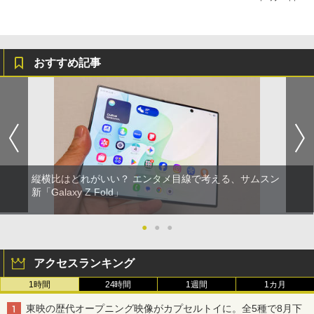
おすすめ記事
縦横比はどれがいい？ エンタメ目線で考える、サムスン
新「Galaxy Z Fold」
●
●
●
アクセスランキング
1時間
24時間
1週間
1カ月
東映の歴代オープニング映像がカプセルトイに。全5種で8月下