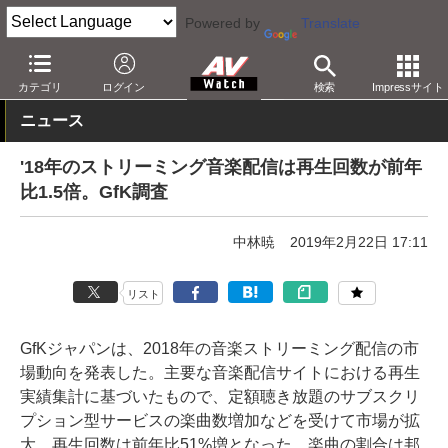
Powered by
Translate
AV Watch
動向
業界動向
統計/調査
カテゴリ
ログイン
検索
Impressサイト
ニュース
'18年のストリーミング音楽配信は再生回数が前年
比1.5倍。GfK調査
中林暁
2019年2月22日 17:11
リスト
GfKジャパンは、2018年の音楽ストリーミング配信の市
場動向を発表した。主要な音楽配信サイトにおける再生
実績集計に基づいたもので、定額聴き放題のサブスクリ
プション型サービスの楽曲数増加などを受けて市場が拡
大、再生回数は前年比51%増となった。楽曲の割合は邦