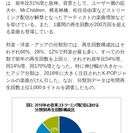
は、前年比51%増と急伸。背景として、ユーザー層の拡
大や、Mr.Children、椎名林檎、松任谷由実などストリー
ミング配信が解禁となったアーティストの楽曲増加など
を挙げている。また、1週間の再生回数が200万回を超え
る楽曲も登場している。
邦楽・洋楽・アジアの分類別では、再生回数構成比はそ
れぞれ60%、28%、12%で邦楽が最も多い。すべての分
類で前年の再生回数を上回り、それぞれ前年比54%増、
同14%増、同170%増となった。特に伸び幅が大きかっ
たアジア分類は、2018年に大きく注目されたK-POPジャ
ンルの楽曲がけん引した。なお、分類別データは年間再
生回数上位1,000タイトルを調査したもの。