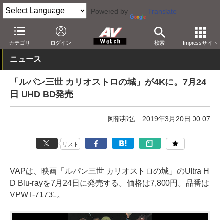
Powered by
Translate
AV Watch
コンテンツ・サービス
BD/DVD
カテゴリ
ログイン
検索
Impressサイト
ニュース
「ルパン三世 カリオストロの城」が4Kに。7月24
日 UHD BD発売
阿部邦弘
2019年3月20日 00:07
リスト
VAPは、映画「ルパン三世 カリオストロの城」のUltra H
D Blu-rayを7月24日に発売する。価格は7,800円。品番は
VPWT-71731。