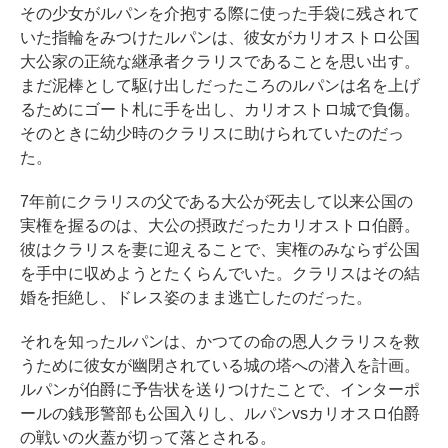
その少女がルパンを介抱する際に使った手袋に残されて
いた指輪をみつけたルパンは、彼女がカリオストロ公国
大公家の正統な継承者クラリスであることを思い出す。
まだ泥棒として駆け出しだったころのルパンは名を上げ
るためにゴート札に手を出し、カリオストロ城で負傷。
そのときに幼少時のクラリスに助けられていたのだっ
た。
7年前にクラリスの父である大公が死去して以来公国の
実権を握るのは、大公の摂政だったカリオストロ伯爵。
彼はクラリスを妻に迎えることで、実権のみならず公国
を手中に収めようとたくらんでいた。クラリスはその結
婚を拒絶し、ドレス姿のまま逃亡したのだった。
それを知ったルパンは、かつての命の恩人クラリスを救
うために彼女が幽閉されている城の塔への潜入を計画。
ルパンが伯爵に予告状を送りつけたことで、インターポ
ールの銭形警部も公国入りし、ルパンvsカリオスロ伯爵
の戦いの火蓋が切って落とされる。