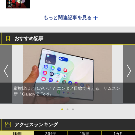
もっと関連記事を見る
おすすめ記事
縦横比はどれがいい？ エンタメ目線で考える、サムスン
新「Galaxy Z Fold」
●
●
●
アクセスランキング
1時間
24時間
1週間
1カ月