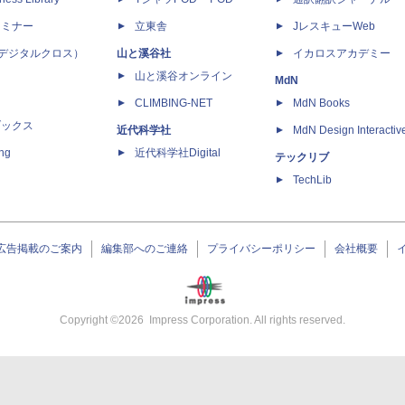
セミナー
立東舎
JレスキューWeb
 X（デジタルクロス）
山と溪谷社
イカロスアカデミー
山と溪谷オンライン
MdN
CLIMBING-NET
MdN Books
ブックス
近代科学社
MdN Design Interactiv
ing
近代科学社Digital
テックリブ
TechLib
広告掲載のご案内
編集部へのご連絡
プライバシーポリシー
会社概要
Copyright ©
2026
Impress Corporation. All rights reserved.