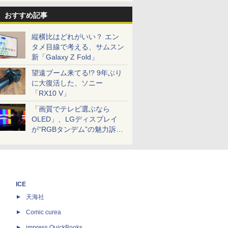
おすすめ記事
縦横比はどれがいい？ エン
タメ目線で考える、サムスン
新「Galaxy Z Fold」
望遠ブーム来てる!? 9年ぶり
に大復活した、ソニー
「RX10 V」
「画質でテレビ選ぶなら
OLED」、LGディスプレイ
が“RGBタンデム”の魅力訴
求。液晶とのガチ比較も
ICE
天海社
ス
Comic curea
impress QuickBooks