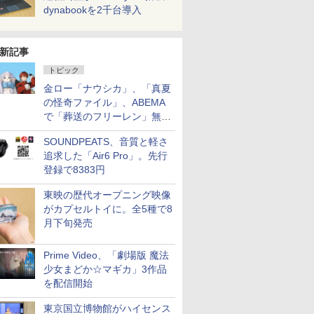
dynabookを2千台導入
新記事
トピック
金ロー「ナウシカ」、「真夏
の怪奇ファイル」、ABEMA
で「葬送のフリーレン」無料
配信など。夏の特番・配信情
SOUNDPEATS、音質と軽さ
報
追求した「Air6 Pro」。先行
登録で8383円
東映の歴代オープニング映像
がカプセルトイに。全5種で8
月下旬発売
Prime Video、「劇場版 魔法
少女まどか☆マギカ」3作品
を配信開始
東京国立博物館がハイセンス