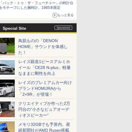
「バック・トゥ・ザ・フューチャー」の時計台
をモチーフにした腕時計。1985本限定
もっと見る
Special Site
鳥肌ものの「DENON
HOME」サウンドを体感し
た！
レイズ鍛造1ピースアルミホ
イール「CE28 N-plus」軽量
なままに剛性を向上
レイズのプレミアムカー向け
ブランドHOMURAから
「2×9R」が登場！
クリエイティブが作った2万
円台の“小さなピュアオーデ
ィオスピーカー”
メモリ32GBでも予算内。産
経新聞社がAMD Ryzen搭載