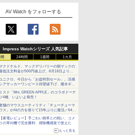
AV Watch をフォローする
Impress Watchシリーズ 人気記事
時間
24時間
1週間
1カ月
マクドナルド、マックデリバリーの朝マックの
最低注文料金が500円値上げ。8月18日より
1,500円から受付
ユニクロ、今日から「お盆特別セール」。涼感
シアサッカーワンピース待望値下げ、撥水ギア
ショーツは1990円に
ミスド「Mrs. GREEN APPLE」のコラボドーナ
ツ4種、いよいよ発売！
老舗のマウスユーティリティ「チューチューマ
ウス」がAIの力を借りて15年ぶりに復活／64bit
化、Windows 10/11、「Chrome」も走り回
【家電レビュー】手ごわい雑草との戦い、コメ
る。復活記念で2026年末まで500円
リの草刈機で完全勝利 掃除機感覚で使えた
もっと見る