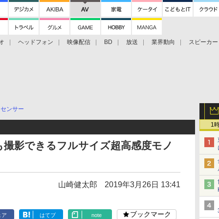
オ
ヘッドフォン
映像配信
BD
放送
業界動向
スピーカー
ェクタ
PS4
BDプレーヤー
映像配信
BD
ジセンサー
1
も撮影できるフルサイズ超高感度モノ
山崎健太郎
2019年3月26日 13:41
ブックマーク
ェア
はてブ
note