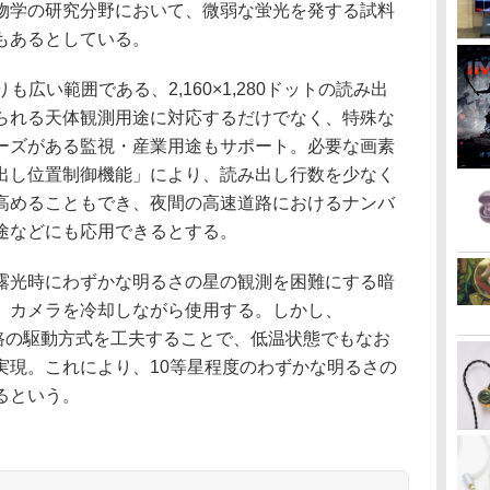
物学の研究分野において、微弱な蛍光を発する試料
もあるとしている。
トよりも広い範囲である、2,160×1,280ドットの読み出
られる天体観測用途に対応するだけでなく、特殊な
ーズがある監視・産業用途もサポート。必要な画素
出し位置制御機能」により、読み出し行数を少なく
高めることもでき、夜間の高速道路におけるナンバ
途などにも応用できるとする。
露光時にわずかな明るさの星の観測を困難にする暗
、カメラを冷却しながら使用する。しかし、
辺回路の駆動方式を工夫することで、低温状態でもなお
実現。これにより、10等星程度のわずかな明るさの
るという。