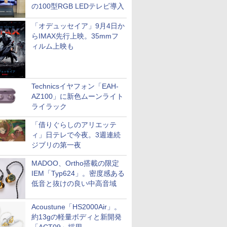
の100型RGB LEDテレビ導入
「オデュッセイア」9月4日か
らIMAX先行上映。35mmフ
ィルム上映も
Technicsイヤフォン「EAH-
AZ100」に新色ムーンライト
ライラック
「借りぐらしのアリエッテ
ィ」日テレで今夜。3週連続
ジブリの第一夜
MADOO、Ortho搭載の限定
IEM「Typ624」。密度感ある
低音と抜けの良い中高音域
Acoustune「HS2000Air」。
約13gの軽量ボディと新開発