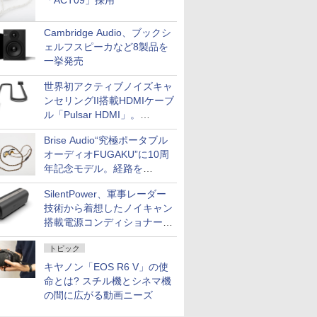
「ACT09」採用
Cambridge Audio、ブックシ
ェルフスピーカなど8製品を
一挙発売
世界初アクティブノイズキャ
ンセリングII搭載HDMIケーブ
ル「Pulsar HDMI」。
SilentPowerから
Brise Audio“究極ポータブル
オーディオFUGAKU”に10周
年記念モデル。経路を
NISHIKIで統一。400万円
SilentPower、軍事レーダー
技術から着想したノイキャン
搭載電源コンディショナー
「AC iPurifier2」
トピック
キヤノン「EOS R6 V」の使
命とは? スチル機とシネマ機
の間に広がる動画ニーズ