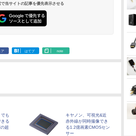
 検索で当サイトの記事を優先表示させる
ェア
はてブ
note
りでも
キヤノン、可視光&近
できる
赤外線が同時撮像でき
ズの超
る1.2億画素CMOSセン
サー