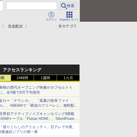
ログイン
Impress サイト
全カテゴリ
音楽配信
アクセスランキング
時間
24時間
1週間
1カ月
東映の歴代オープニング映像がカプセルトイ
に。全5種で8月下旬発売
金ロー「ナウシカ」、「真夏の怪奇ファイ
ル」、ABEMAで「葬送のフリーレン」無料配信
など。夏の特番・配信情報
世界初アクティブノイズキャンセリングII搭載
HDMIケーブル「Pulsar HDMI」。SilentPower
から
「借りぐらしのアリエッティ」日テレで今夜。
3週連続ジブリの第一夜