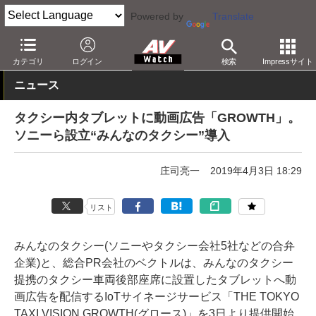
Powered by
Translate
AV Watch
動向
業界動向
カテゴリ
ログイン
検索
Impressサイト
ニュース
タクシー内タブレットに動画広告「GROWTH」。
ソニーら設立“みんなのタクシー”導入
庄司亮一
2019年4月3日 18:29
リスト
みんなのタクシー(ソニーやタクシー会社5社などの合弁
企業)と、総合PR会社のベクトルは、みんなのタクシー
提携のタクシー車両後部座席に設置したタブレットへ動
画広告を配信するIoTサイネージサービス「THE TOKYO
TAXI VISION GROWTH(グロース)」を3日より提供開始