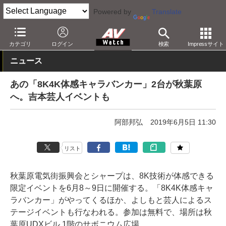
Powered by
Translate
AV Watch
製品
テレビ
シャープ
カテゴリ
ログイン
検索
Impressサイト
ニュース
あの「8K4K体感キャラバンカー」2台が秋葉原
へ。吉本芸人イベントも
阿部邦弘
2019年6月5日 11:30
リスト
秋葉原電気街振興会とシャープは、8K技術が体感できる
限定イベントを6月8～9日に開催する。「8K4K体感キャ
ラバンカー」がやってくるほか、よしもと芸人によるス
テージイベントも行なわれる。参加は無料で、場所は秋
葉原UDXビル 1階のサボニウム広場。