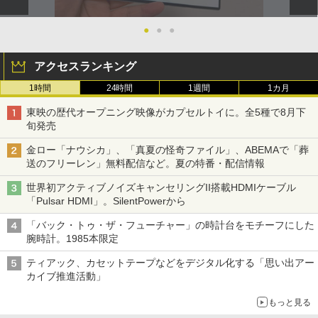
●
●
●
アクセスランキング
1時間
24時間
1週間
1カ月
東映の歴代オープニング映像がカプセルトイに。全5種で8月下
旬発売
金ロー「ナウシカ」、「真夏の怪奇ファイル」、ABEMAで「葬
送のフリーレン」無料配信など。夏の特番・配信情報
世界初アクティブノイズキャンセリングII搭載HDMIケーブル
「Pulsar HDMI」。SilentPowerから
「バック・トゥ・ザ・フューチャー」の時計台をモチーフにした
腕時計。1985本限定
ティアック、カセットテープなどをデジタル化する「思い出アー
カイブ推進活動」
もっと見る