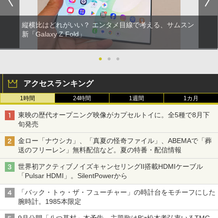
縦横比はどれがいい？ エンタメ目線で考える、サムスン
新「Galaxy Z Fold」
●
●
●
アクセスランキング
1時間
24時間
1週間
1カ月
東映の歴代オープニング映像がカプセルトイに。全5種で8月下
旬発売
金ロー「ナウシカ」、「真夏の怪奇ファイル」、ABEMAで「葬
送のフリーレン」無料配信など。夏の特番・配信情報
世界初アクティブノイズキャンセリングII搭載HDMIケーブル
「Pulsar HDMI」。SilentPowerから
「バック・トゥ・ザ・フューチャー」の時計台をモチーフにした
腕時計。1985本限定