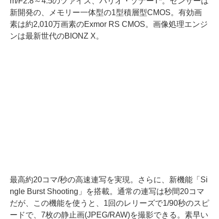
m/F2.8～4.5のツァイス、バリオ・ゾナーT*。センサーは
新開発の、メモリー一体型の1型積層型CMOS。有効画
素は約2,010万画素のExmor RS CMOS。画像処理エンジ
ンは最新世代のBIONZ X。
最高約20コマ/秒の高速連写を実現。さらに、新機能「Si
ngle Burst Shooting」を搭載。通常の連写は秒間20コマ
だが、この機能を使うと、1回のレリーズで1/90秒のスピ
ードで、7枚の静止画(JPEG/RAW)を撮影できる。素早い