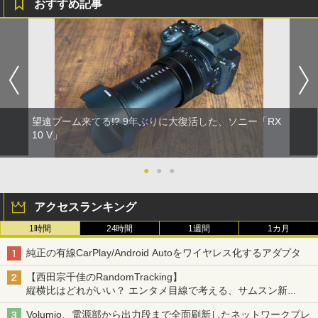
おすすめ記事
望遠ブーム来てる!? 9年ぶりに大復活した、ソニー「RX
10 V」
●
●
●
アクセスランキング
1時間
24時間
1週間
1カ月
純正の有線CarPlay/Android Autoをワイヤレス化するアダプタ
【西田宗千佳のRandomTracking】
縦横比はどれがいい？ エンタメ目線で考える、サムスン新
「Galaxy Z Fold」
Volumio、電源部から出力段まで全面刷新したネットワークプレ