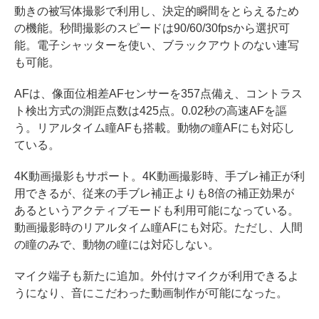
動きの被写体撮影で利用し、決定的瞬間をとらえるため
の機能。秒間撮影のスピードは90/60/30fpsから選択可
能。電子シャッターを使い、ブラックアウトのない連写
も可能。
AFは、像面位相差AFセンサーを357点備え、コントラス
ト検出方式の測距点数は425点。0.02秒の高速AFを謳
う。リアルタイム瞳AFも搭載。動物の瞳AFにも対応し
ている。
4K動画撮影もサポート。4K動画撮影時、手ブレ補正が利
用できるが、従来の手ブレ補正よりも8倍の補正効果が
あるというアクティブモードも利用可能になっている。
動画撮影時のリアルタイム瞳AFにも対応。ただし、人間
の瞳のみで、動物の瞳には対応しない。
マイク端子も新たに追加。外付けマイクが利用できるよ
うになり、音にこだわった動画制作が可能になった。