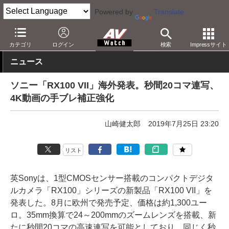
Powered by
Translate
AV Watch
製品
デジタルカメラ
ソニー
カテゴリ
ログイン
検索
Impressサイト
ニュース
ソニー「RX100 VII」海外発表。秒間20コマ連写、
4K動画の手ブレ補正強化
山崎健太郎
2019年7月25日 23:20
リスト
英Sonyは、1型CMOSセンサー搭載のコンパクトデジタ
ルカメラ「RX100」シリーズの新製品「RX100 VII」を
発表した。8月に欧州で発売予定、価格は約1,300ユー
ロ。35mm換算で24～200mmのズームレンズを搭載、新
たに秒間20コマの高速連写を可能としており、同じく秒