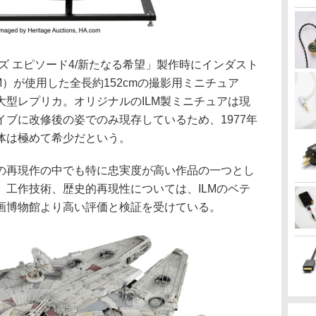
ーズ エピソード4/新たなる希望」製作時にインダスト
M）が使用した全長約152cmの撮影用ミニチュア
大型レプリカ。オリジナルのILM製ミニチュアは現
ブに改修後の姿でのみ現存しているため、1977年
体は極めて希少だという。
の再現作の中でも特に忠実度が高い作品の一つとし
、工作技術、歴史的再現性については、ILMのベテ
画博物館より高い評価と検証を受けている。