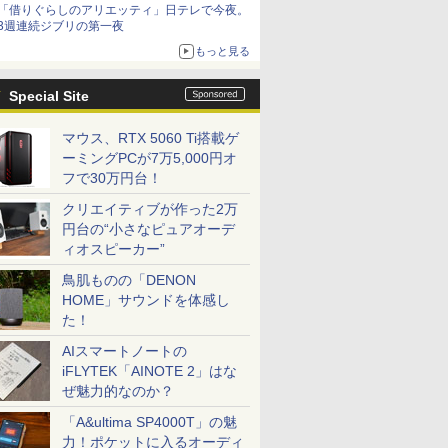
「借りぐらしのアリエッティ」日テレで今夜。
3週連続ジブリの第一夜
もっと見る
Special Site
マウス、RTX 5060 Ti搭載ゲ
ーミングPCが7万5,000円オ
フで30万円台！
クリエイティブが作った2万
円台の“小さなピュアオーデ
ィオスピーカー”
鳥肌ものの「DENON
HOME」サウンドを体感し
た！
AIスマートノートの
iFLYTEK「AINOTE 2」はな
ぜ魅力的なのか？
「A&ultima SP4000T」の魅
力！ポケットに入るオーディ