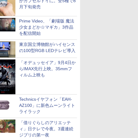
がカプセルトイに。全5種で8
月下旬発売
Prime Video、「劇場版 魔法
少女まどか☆マギカ」3作品
を配信開始
東京国立博物館がハイセンス
の100型RGB LEDテレビ導入
「オデュッセイア」9月4日か
らIMAX先行上映。35mmフ
ィルム上映も
Technicsイヤフォン「EAH-
AZ100」に新色ムーンライト
ライラック
「借りぐらしのアリエッテ
ィ」日テレで今夜。3週連続
ジブリの第一夜