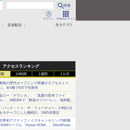
ログイン
Impress サイト
全カテゴリ
音楽配信
アクセスランキング
時間
24時間
1週間
1カ月
東映の歴代オープニング映像がカプセルトイ
に。全5種で8月下旬発売
金ロー「ナウシカ」、「真夏の怪奇ファイ
ル」、ABEMAで「葬送のフリーレン」無料配信
など。夏の特番・配信情報
「バック・トゥ・ザ・フューチャー」の時計台
をモチーフにした腕時計。1985本限定
世界初アクティブノイズキャンセリングII搭載
HDMIケーブル「Pulsar HDMI」。SilentPower
から