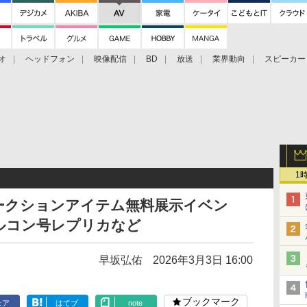
オ
ヘッドフォン
映像配信
BD
放送
業界動向
スピーカー
ェクタ
PS4
BDプレーヤー
映像配信
BD
1
ークションアイテム無料展示イベン
ルコン号レプリカなど
早坂弘佑
2026年3月3日 16:00
ブックマーク
ェア
はてブ
note