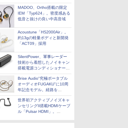
MADOO、Ortho搭載の限定
IEM「Typ624」。密度感ある
低音と抜けの良い中高音域
Acoustune「HS2000Air」。
約13gの軽量ボディと新開発
「ACT09」採用
SilentPower、軍事レーダー
技術から着想したノイキャン
搭載電源コンディショナー
「AC iPurifier2」
Brise Audio“究極ポータブル
オーディオFUGAKU”に10周
年記念モデル。経路を
NISHIKIで統一。400万円
世界初アクティブノイズキャ
ンセリングII搭載HDMIケーブ
ル「Pulsar HDMI」。
SilentPowerから