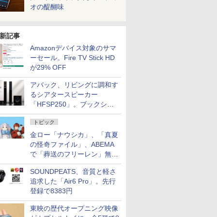
オの醍醐味
新記事
Amazonデバイス対象のサマ
ーセール。Fire TV Stick HD
が29% OFF
アバック、リビングに調和す
るシアタースピーカー
「HFSP250」。ブックシェ
ルフはペア3万円以下
トピック
金ロー「ナウシカ」、「真夏
の怪奇ファイル」、ABEMA
で「葬送のフリーレン」無料
配信など。夏の特番・配信情
SOUNDPEATS、音質と軽さ
報
追求した「Air6 Pro」。先行
登録で8383円
東映の歴代オープニング映像