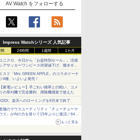
AV Watch をフォローする
Impress Watchシリーズ 人気記事
時間
24時間
1週間
1カ月
ユニクロ、今日から「お盆特別セール」。涼感
シアサッカーワンピース待望値下げ、撥水ギア
ショーツは1990円に
ミスド「Mrs. GREEN APPLE」のコラボドーナ
ツ4種、いよいよ発売！
【家電レビュー】手ごわい雑草との戦い、コメ
リの草刈機で完全勝利 掃除機感覚で使えた
KDDI、楽天へのローミングを9月末で終了
老舗のマウスユーティリティ「チューチューマ
ウス」がAIの力を借りて15年ぶりに復活／64bit
化、Windows 10/11、「Chrome」も走り回
もっと見る
る。復活記念で2026年末まで500円