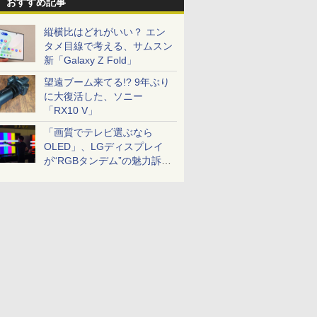
おすすめ記事
縦横比はどれがいい？ エン
タメ目線で考える、サムスン
新「Galaxy Z Fold」
望遠ブーム来てる!? 9年ぶり
に大復活した、ソニー
「RX10 V」
「画質でテレビ選ぶなら
OLED」、LGディスプレイ
が“RGBタンデム”の魅力訴
求。液晶とのガチ比較も