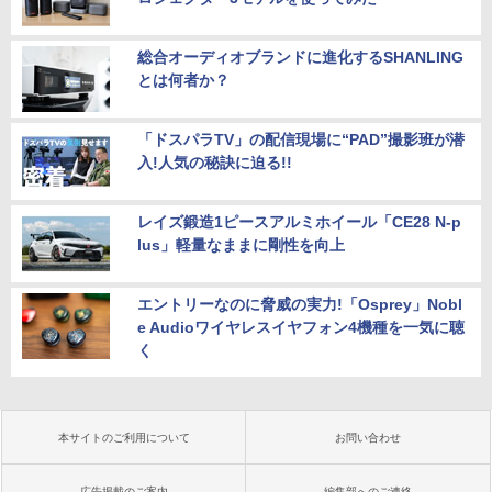
総合オーディオブランドに進化するSHANLING
とは何者か？
「ドスパラTV」の配信現場に“PAD”撮影班が潜
入!人気の秘訣に迫る!!
レイズ鍛造1ピースアルミホイール「CE28 N-p
lus」軽量なままに剛性を向上
エントリーなのに脅威の実力!「Osprey」Nobl
e Audioワイヤレスイヤフォン4機種を一気に聴
く
本サイトのご利用について
お問い合わせ
広告掲載のご案内
編集部へのご連絡