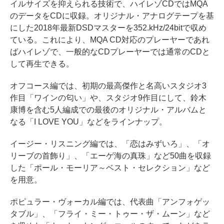
イルサイズを抑えられる技術で、ハイレゾCDではMQA
のデータをCDに収録。オリジナル・アナログテープを基
にした2018年最新DSDマスターを352.kHz/24bitで収め
ている。これにより、MQA CD対応のプレーヤーであれ
ばハイレゾで、一般的なCDプレーヤーでは通常のCDと
して再生できる。
オフコース編では、初期の最高傑作と名高いスタジオ3
作目「ワインの匂い」や、スタジオ9作目にして、鈴木
康博を含む5人編成での最後のオリジナル・アルバムと
なる「I LOVE YOU」などをラインナップ。
イージー・リスニング編では、「恋はみずいろ」、「オ
リーブの首飾り」、「エーゲ海の真珠」など50曲を収録
した「ポール・モーリア～ベスト・セレクション」など
を用意。
ポピュラー・ヴォーカル編では、代表曲「アンフォゲッ
タブル」、「フライ・ミー・トゥー・ザ・ムーン」など