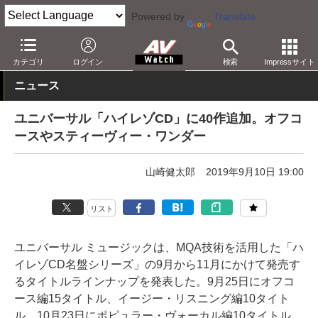
Powered by
Translate
AV Watch
コンテンツ・サービス
CD/SACD/アナログ
カテゴリ
ログイン
検索
Impressサイト
ニュース
ユニバーサル「ハイレゾCD」に40作追加。オフコ
ースやスティーヴィー・ワンダー
山崎健太郎
2019年9月10日 19:00
リスト
ユニバーサル ミュージックは、MQA技術を活用した「ハ
イレゾCD名盤シリーズ」の9月から11月にかけて発売す
るタイトルラインナップを発表した。9月25日にオフコ
ース編15タイトル、イージー・リスニング編10タイト
ル、10月23日にポピュラー・ヴォーカル編10タイトル、