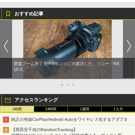
おすすめ記事
望遠ブーム来てる!? 9年ぶりに大復活した、ソニー「RX
10 V」
●
●
●
アクセスランキング
1時間
24時間
1週間
1カ月
純正の有線CarPlay/Android Autoをワイヤレス化するアダプタ
【西田宗千佳のRandomTracking】