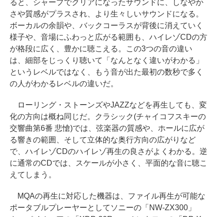
ると、シャープでクリアになったサウンドに、しなやか
さや質感がプラスされ、より生々しいサウンドになる。
ボーカルの余韻や、バックコーラスが背後に消えていく
様子や、音場にふわっと広がる範囲も、ハイレゾCDの方
が格段に広く、豊かに聴こえる。この3つの音の違い
は、細部をじっくり聴いて「なんとなく違いがわかる」
というレベルではなく、もう音が出た最初の数秒で多く
の人がわかるレベルの違いだ。
ローリング・ストーンズやJAZZなどを再生しても、変
化の方向は概ね同じだ。クラシック(チャイコフスキーの
交響曲第6番 悲愴)では、弦楽器の質感や、ホールに広が
る響きの範囲、そして立体的な奥行方向の広がりなど
で、ハイレゾCDのハイレゾ再生の良さがよくわかる。逆
に通常のCDでは、スケールが小さく、平面的な音に聴こ
えてしまう。
MQAの再生に対応した機器は、ファイル再生が可能な
ポータブルプレーヤーとしてソニーの「NW-ZX300」