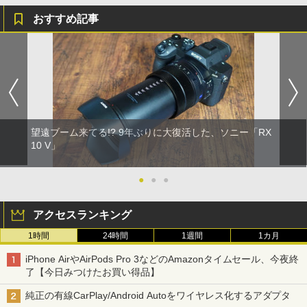
おすすめ記事
望遠ブーム来てる!? 9年ぶりに大復活した、ソニー「RX
10 V」
●
●
●
アクセスランキング
1時間
24時間
1週間
1カ月
iPhone AirやAirPods Pro 3などのAmazonタイムセール、今夜終
了【今日みつけたお買い得品】
純正の有線CarPlay/Android Autoをワイヤレス化するアダプタ