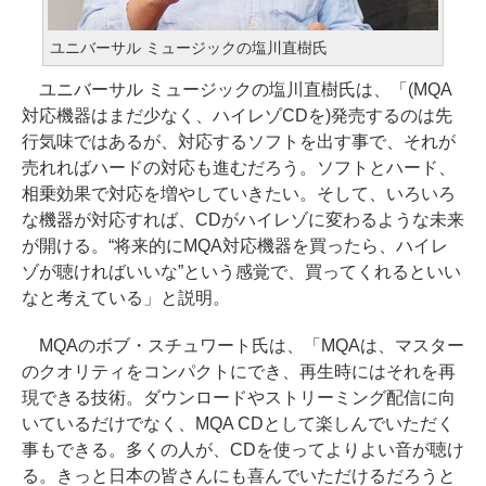
ユニバーサル ミュージックの塩川直樹氏
ユニバーサル ミュージックの塩川直樹氏は、「(MQA
対応機器はまだ少なく、ハイレゾCDを)発売するのは先
行気味ではあるが、対応するソフトを出す事で、それが
売れればハードの対応も進むだろう。ソフトとハード、
相乗効果で対応を増やしていきたい。そして、いろいろ
な機器が対応すれば、CDがハイレゾに変わるような未来
が開ける。“将来的にMQA対応機器を買ったら、ハイレ
ゾが聴ければいいな”という感覚で、買ってくれるといい
なと考えている」と説明。
MQAのボブ・スチュワート氏は、「MQAは、マスター
のクオリティをコンパクトにでき、再生時にはそれを再
現できる技術。ダウンロードやストリーミング配信に向
いているだけでなく、MQA CDとして楽しんでいただく
事もできる。多くの人が、CDを使ってよりよい音が聴け
る。きっと日本の皆さんにも喜んでいただけるだろうと