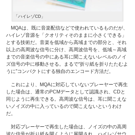
「ハイレゾCD」
MQAは、既に音楽配信などで使われているものだが、
ハイレゾ音源を「クオリティそのままに小さくできる」
とする技術だ。音楽を低域から高域までの部分と、それ
以上の高周波な信号に分け、高周波信号を、低域～高域
までの音楽信号の中にある耳に聞こえないレベルのノイ
ズ信号の中に移動させる。まるで“折り紙を折りたたむよ
うに”コンパクトにする独自のエンコード方法だ。
これにより、MQAに対応していないプレーヤーで再生
した場合は、通常のPCMデータとして認識され、CDと
同じように再生できる。高周波な信号は、耳に聞こえな
いノイズの中に入っているので聞こえないというわけ
だ。
対応プレーヤーで再生した場合は、ノイズの中の高周
波な信号が折り紙を開くように展開され、ハイレゾサウ