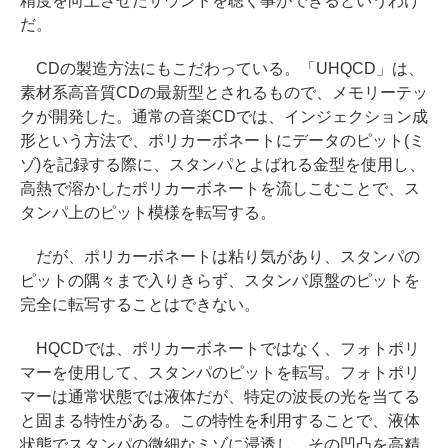
精度を向上させたサウンドを聴く事ができるというわけ
だ。
CDの製造方法にもこだわっている。「UHQCD」は、
素材系高音質CDの最新型とされるもので、メモリーテッ
クが開発した。通常の音楽CDでは、インジェクション成
形という方法で、ポリカーボネートにデータのピット(ミ
ゾ)を記録する際に、スタンパとよばれる金型を使用し、
高熱で溶かしたポリカーボネートを流しこむことで、ス
タンパ上のピット模様を転写する。
だが、ポリカーボネートは粘り気があり、スタンパの
ピットの隅々まで入りきらず、スタンパ原盤のピットを
完全に転写することはできない。
HQCDでは、ポリカーボネートではなく、フォトポリ
マーを使用して、スタンパのピットを転写。フォトポリ
マーは通常状態では液体だが、特定の波長の光を当てる
と固まる特性がある。この特性を利用することで、液体
状態でスタンパの微細なミゾに浸透し、その凹凸を高精