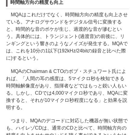
時間軸方向の精度も向上
MQAはこれだけでなく、時間軸方向の精度も向上させ
ている。アナログサウンドをデジタル信号に変換する
と、時間的な音のボケが生じ、過渡的な音が滲むとい
う。具体的には、トランジェント(過渡音)の前後に、リ
ンギングという響きのようなノイズが発生する。MQAで
は、これを10分の1以下(192kHz/24bitの録音と比べた際
に)するという。
MQAのChairman & CTOのボブ・スチュワート氏によ
れば、「人間の耳の感度は、5マイクロ秒を検知できる
時間軸解像度があり、指揮者などではもっと鋭い人もい
る。しかし、CDでは4,000マイクロ秒であり、MQAに変
換すると、それが10マイクロ秒程度になる」と効果を説
明する。
つまり、MQAのデコードに対応した機器が無い状態で
も、ハイレゾCDは、通常のCDと比べて、時間軸方向の