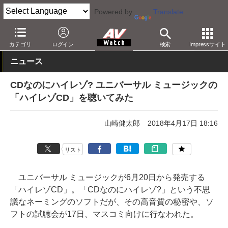
Powered by
Translate
AV Watch
コンテンツ・サービス
CD/SACD/アナログ
カテゴリ
ログイン
検索
Impressサイト
ニュース
CDなのにハイレゾ? ユニバーサル ミュージックの
「ハイレゾCD」を聴いてみた
山崎健太郎
2018年4月17日 18:16
リスト
ユニバーサル ミュージックが6月20日から発売する
「ハイレゾCD」。「CDなのにハイレゾ?」という不思
議なネーミングのソフトだが、その高音質の秘密や、ソ
フトの試聴会が17日、マスコミ向けに行なわれた。