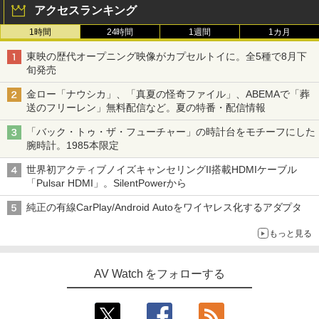
アクセスランキング
1時間
24時間
1週間
1カ月
東映の歴代オープニング映像がカプセルトイに。全5種で8月下
旬発売
金ロー「ナウシカ」、「真夏の怪奇ファイル」、ABEMAで「葬
送のフリーレン」無料配信など。夏の特番・配信情報
「バック・トゥ・ザ・フューチャー」の時計台をモチーフにした
腕時計。1985本限定
世界初アクティブノイズキャンセリングII搭載HDMIケーブル
「Pulsar HDMI」。SilentPowerから
純正の有線CarPlay/Android Autoをワイヤレス化するアダプタ
もっと見る
AV Watch をフォローする