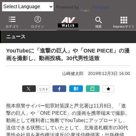
Powered by
Translate
AV Watch
コンテンツ・サービス
映像配信
YouTube
カテゴリ
ログイン
検索
Impressサイト
ニュース
YouTubeに「進撃の巨人」や「ONE PIECE」の漫
画を撮影し、動画投稿。30代男性送致
山崎健太郎
2019年12月3日 16:00
リスト
熊本県警サイバー犯罪対策課と芦北署は11月8日、「進
撃の巨人」や「ONE PIECE」の漫画を携帯端末で撮影。
動画として権利者に無断でYouTubeにアップロードし、
送信できる状態にしていたとして、北海道札幌市の30代
男性会社員を著作権法違反(公衆送信権侵害・出版権侵