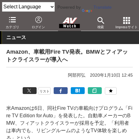
Powered by
Translate
AV Watch
イベント
CES
2020
カテゴリ
ログイン
検索
Impressサイト
ニュース
Amazon、車載用Fire TV発表。BMWとフィアッ
トクライスラーが導入へ
阿部邦弘
2020年1月10日 12:45
リスト
米Amazonは6日、同社Fire TVの車載向けプログラム「Fi
re TV Edition for Auto」を発表した。自動車メーカーのB
MW、フィアットクライスラーが採用を予定。「利用者
は車内でも、リビングルームのようなTV体験を楽しめ
る」という。