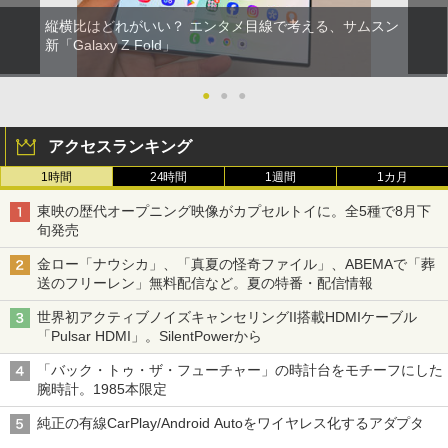
縦横比はどれがいい？ エンタメ目線で考える、サムスン
新「Galaxy Z Fold」
●
●
●
アクセスランキング
1時間
24時間
1週間
1カ月
東映の歴代オープニング映像がカプセルトイに。全5種で8月下
旬発売
金ロー「ナウシカ」、「真夏の怪奇ファイル」、ABEMAで「葬
送のフリーレン」無料配信など。夏の特番・配信情報
世界初アクティブノイズキャンセリングII搭載HDMIケーブル
「Pulsar HDMI」。SilentPowerから
「バック・トゥ・ザ・フューチャー」の時計台をモチーフにした
腕時計。1985本限定
純正の有線CarPlay/Android Autoをワイヤレス化するアダプタ