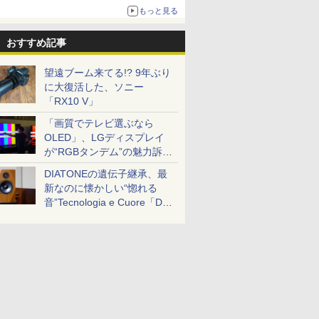
もっと見る
おすすめ記事
望遠ブーム来てる!? 9年ぶり
に大復活した、ソニー
「RX10 V」
「画質でテレビ選ぶなら
OLED」、LGディスプレイ
が“RGBタンデム”の魅力訴
求。液晶とのガチ比較も
DIATONEの遺伝子継承、最
新なのに懐かしい“惚れる
音”Tecnologia e Cuore「DS-
TC52B」を聴く