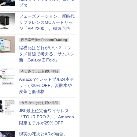
プタ
フェーズメーション、新時代
リファレンスMCカートリッ
ジ「PP-2200」。磁気回路や
ハウジングを根本から見直し
西田宗千佳のRandomTracking
縦横比はどれがいい？ エン
タメ目線で考える、サムスン
新「Galaxy Z Fold」
今日みつけたお買い得品
Amazonでレッドブル24本セ
ットが20% OFF。炭酸水や
麦茶も低価格
今日みつけたお買い得品
JBL最上位完全ワイヤレス
「TOUR PRO 3」、Amazon
限定モデルが25% OFF
現実の花火とARが融合、