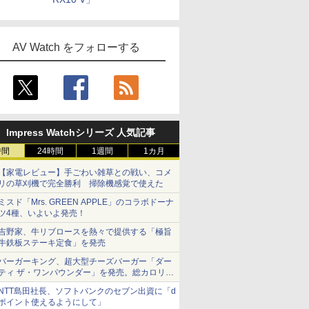
AV Watch をフォローする
Impress Watchシリーズ 人気記事
時間
24時間
1週間
1カ月
【家電レビュー】手ごわい雑草との戦い、コメ
リの草刈機で完全勝利 掃除機感覚で使えた
ミスド「Mrs. GREEN APPLE」のコラボドーナ
ツ4種、いよいよ発売！
吉野家、牛リブロースを熱々で提供する「極旨
牛鉄板ステーキ定食」を発売
バーガーキング、超大型チーズバーガー「ダー
ティ ザ・ワンパウンダー」を発売。総カロリー
約1656kcal、総重量約527g！
NTT島田社長、ソフトバンクのセブン出資に「d
ポイント使えるようにして」