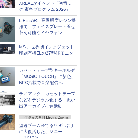
XREALがイベント「初音ミ
ク 夜空プログラム 2026」
LIFEEAR、高透明度レジン採
用で、フェイスプレート着せ
替え可能なイヤフォン
「Nova Shell」
MSI、世界初インクジェット
印刷有機ELの27型4Kモニタ
ー
カセットテープ型キーホルダ
「MUSIC TOUCH」に新色。
NFC搭載で音楽配信へ
ティアック、カセットテープ
などをデジタル化する「思い
出アーカイブ推進活動」
小寺信良の週刊 Electric Zooma!
望遠ブーム来てる!? 9年ぶり
に大復活した、ソニー
「RX10 V」