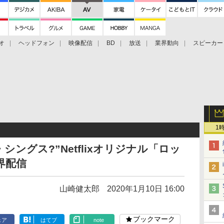
オ
ヘッドフォン
映像配信
BD
放送
業界動向
スピーカー
ェクタ
PS4
BDプレーヤー
映像配信
BD
1
シングス?”Netflixオリジナル「ロッ
界配信
山崎健太郎
2020年1月10日 16:00
ブックマーク
ェア
はてブ
note