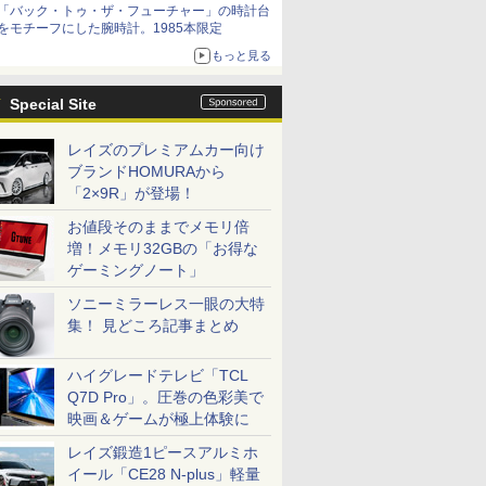
「バック・トゥ・ザ・フューチャー」の時計台
をモチーフにした腕時計。1985本限定
もっと見る
Special Site
レイズのプレミアムカー向け
ブランドHOMURAから
「2×9R」が登場！
お値段そのままでメモリ倍
増！メモリ32GBの「お得な
ゲーミングノート」
ソニーミラーレス一眼の大特
集！ 見どころ記事まとめ
ハイグレードテレビ「TCL
Q7D Pro」。圧巻の色彩美で
映画＆ゲームが極上体験に
レイズ鍛造1ピースアルミホ
イール「CE28 N-plus」軽量