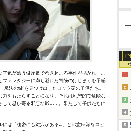
1
な空気が漂う鍵屋敷で巻き起こる事件が描かれ、こ
とファンタジーに満ち溢れた冒険のはじまりを予感
、“魔法の鍵”を見つけ出したロック家の子供たち。
な力をもたらすことになり、それは幻想的で危険な
そして忍び寄る邪悪な影……。果たして子供たちに
には「秘密にも鍵穴がある...」との意味深なコピ