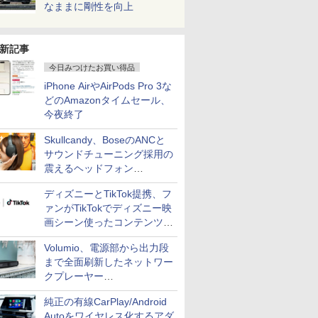
なままに剛性を向上
新記事
今日みつけたお買い得品
iPhone AirやAirPods Pro 3な
どのAmazonタイムセール、
今夜終了
Skullcandy、BoseのANCと
サウンドチューニング採用の
震えるヘッドフォン
「Crusher 1080 ANC」
ディズニーとTikTok提携、フ
ァンがTikTokでディズニー映
画シーン使ったコンテンツ制
作、Disney+にも配信
Volumio、電源部から出力段
まで全面刷新したネットワー
クプレーヤー
「Primo（2026）」
純正の有線CarPlay/Android
Autoをワイヤレス化するアダ