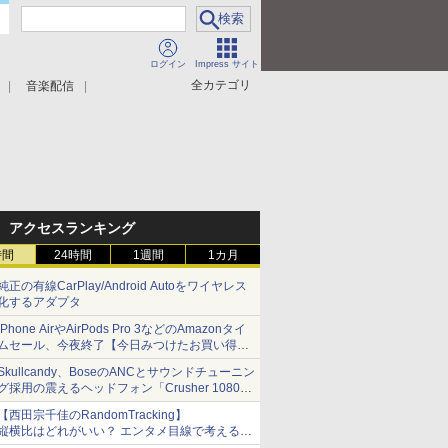
ログイン
Impress サイト
全カテゴリ
音楽配信
アクセスランキング
時間
24時間
1週間
1カ月
純正の有線CarPlay/Android Autoをワイヤレス
化するアダプタ
iPhone AirやAirPods Pro 3などのAmazonタイ
ムセール、今夜終了【今日みつけたお買い得
品】
Skullcandy、BoseのANCとサウンドチューニン
グ採用の震えるヘッドフォン「Crusher 1080
ANC」
【西田宗千佳のRandomTracking】
縦横比はどれがいい？ エンタメ目線で考える、
サムスン新「Galaxy Z Fold」