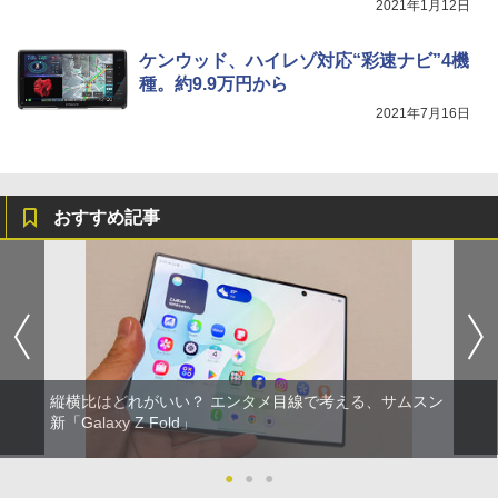
2021年1月12日
ケンウッド、ハイレゾ対応“彩速ナビ”4機
種。約9.9万円から
2021年7月16日
おすすめ記事
縦横比はどれがいい？ エンタメ目線で考える、サムスン
新「Galaxy Z Fold」
●
●
●