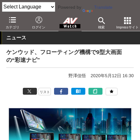
Powered by
Translate
AV Watch
製品
カーナビ/オーディオ
カテゴリ
ログイン
検索
Impressサイト
ニュース
ケンウッド、フローティング機構で9型大画面
の“彩速ナビ"
野澤佳悟
2020年5月12日 16:30
リスト