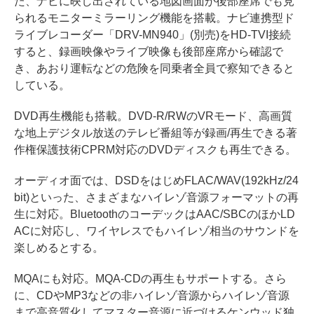
た、ナビに映し出されている地図画面が後部座席でも見
られるモニターミラーリング機能を搭載。ナビ連携型ド
ライブレコーダー「DRV-MN940」(別売)をHD-TVI接続
すると、録画映像やライブ映像も後部座席から確認で
き、あおり運転などの危険を同乗者全員で察知できると
している。
DVD再生機能も搭載。DVD-R/RWのVRモード、高画質
な地上デジタル放送のテレビ番組等が録画/再生できる著
作権保護技術CPRM対応のDVDディスクも再生できる。
オーディオ面では、DSDをはじめFLAC/WAV(192kHz/24
bit)といった、さまざまなハイレゾ音源フォーマットの再
生に対応。BluetoothのコーデックはAAC/SBCのほかLD
ACに対応し、ワイヤレスでもハイレゾ相当のサウンドを
楽しめるとする。
MQAにも対応。MQA-CDの再生もサポートする。さら
に、CDやMP3などの非ハイレゾ音源からハイレゾ音源
まで高音質化してマスター音源に近づけるケンウッド独