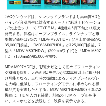
JVCケンウッドは、ケンウッドブランドより高画質HDと
ハイレゾ音源再生に対応するカーナビ“彩速ナビゲーショ
ン”の上位シリーズ「TYPE M」4機種を5月下旬より順次
発売する。価格はオープンプライス。ラインナップと市
場想定価格は9型の「MDV-M907HDF」(7月上旬発売)が1
35,000円前後、「MDV-M907HDL」が125,000円前後、7
型の「MDV-M807HDW」(200mmワイド)と「MDV-M807
HD」(180mm)が85,000円前後。
MDV-M907HDFは、彩速ナビとして初めてフローティン
グ機構を採用。大画面9型モデルが230車種以上に取り付
け可能となる。走行時の振動によるディスプレイのブレ
を大幅に低減し、フローティングモデルに求められる機
構品質を実現したとする。MDV-M907HDF/M907HDLの2
機種は、HDMI入力も装備。別売のHDMIケーブルを使
い、スマホなどを接続して、映像を表示できる。