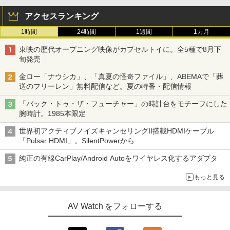
アクセスランキング
1時間
24時間
1週間
1カ月
東映の歴代オープニング映像がカプセルトイに。全5種で8月下
旬発売
金ロー「ナウシカ」、「真夏の怪奇ファイル」、ABEMAで「葬
送のフリーレン」無料配信など。夏の特番・配信情報
「バック・トゥ・ザ・フューチャー」の時計台をモチーフにした
腕時計。1985本限定
世界初アクティブノイズキャンセリングII搭載HDMIケーブル
「Pulsar HDMI」。SilentPowerから
純正の有線CarPlay/Android Autoをワイヤレス化するアダプタ
もっと見る
AV Watch をフォローする