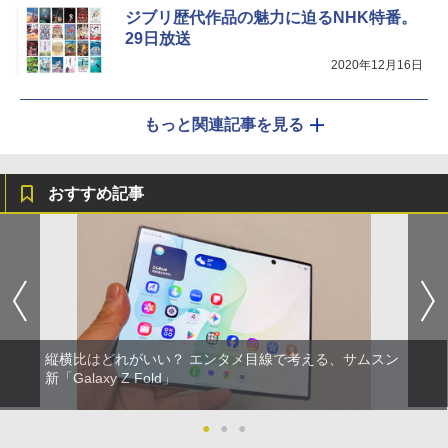
ジブリ歴代作品の魅力に迫るNHK特番。
29日放送
2020年12月16日
もっと関連記事を見る
おすすめ記事
縦横比はどれがいい？ エンタメ目線で考える、サムスン
新「Galaxy Z Fold」
●
●
●