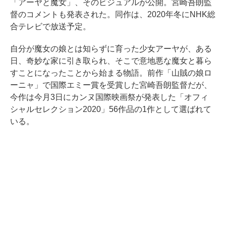
「アーヤと魔女」、そのビジュアルが公開。宮崎吾朗監
督のコメントも発表された。同作は、2020年冬にNHK総
合テレビで放送予定。
自分が魔女の娘とは知らずに育った少女アーヤが、ある
日、奇妙な家に引き取られ、そこで意地悪な魔女と暮ら
すことになったことから始まる物語。前作「山賊の娘ロ
ーニャ」で国際エミー賞を受賞した宮崎吾朗監督だが、
今作は今月3日にカンヌ国際映画祭が発表した「オフィ
シャルセレクション2020」56作品の1作として選ばれて
いる。