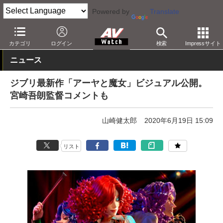
Powered by
Translate
AV Watch
コンテンツ・サービス
放送
その他
カテゴリ
ログイン
検索
Impressサイト
ニュース
ジブリ最新作「アーヤと魔女」ビジュアル公開。
宮崎吾朗監督コメントも
山崎健太郎
2020年6月19日 15:09
リスト