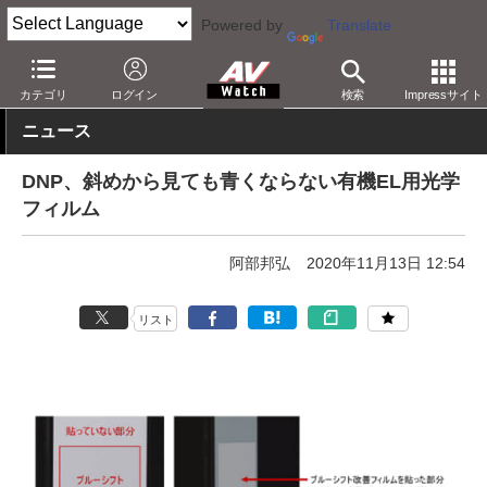
Powered by
Translate
AV Watch
動向
技術・デバイス
その他
カテゴリ
ログイン
検索
Impressサイト
ニュース
DNP、斜めから見ても青くならない有機EL用光学
フィルム
阿部邦弘
2020年11月13日 12:54
リスト