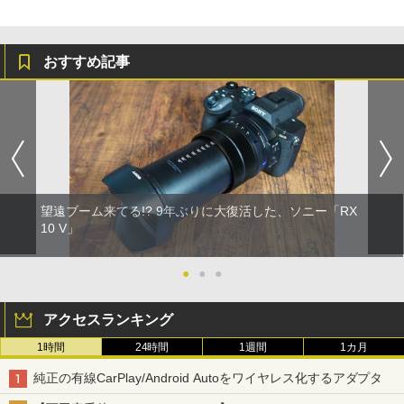
おすすめ記事
望遠ブーム来てる!? 9年ぶりに大復活した、ソニー「RX
10 V」
●
●
●
アクセスランキング
1時間
24時間
1週間
1カ月
純正の有線CarPlay/Android Autoをワイヤレス化するアダプタ