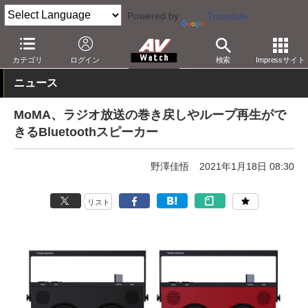
Powered by
Translate
AV Watch
製品
Bluetoothスピーカー
カテゴリ
ログイン
検索
Impressサイト
ニュース
MoMA、ラジオ放送の巻き戻しやループ再生がで
きるBluetoothスピーカー
野澤佳悟
2021年1月18日 08:30
リスト