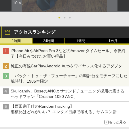
10 V」
●
●
●
アクセスランキング
1時間
24時間
1週間
1カ月
iPhone AirやAirPods Pro 3などのAmazonタイムセール、今夜終
了【今日みつけたお買い得品】
純正の有線CarPlay/Android Autoをワイヤレス化するアダプタ
「バック・トゥ・ザ・フューチャー」の時計台をモチーフにした
腕時計。1985本限定
Skullcandy、BoseのANCとサウンドチューニング採用の震える
ヘッドフォン「Crusher 1080 ANC」
【西田宗千佳のRandomTracking】
縦横比はどれがいい？ エンタメ目線で考える、サムスン新
「Galaxy Z Fold」
もっと見る