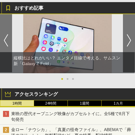
おすすめ記事
縦横比はどれがいい？ エンタメ目線で考える、サムスン
新「Galaxy Z Fold」
●
●
●
アクセスランキング
1時間
24時間
1週間
1カ月
東映の歴代オープニング映像がカプセルトイに。全5種で8月下
旬発売
金ロー「ナウシカ」、「真夏の怪奇ファイル」、ABEMAで「葬