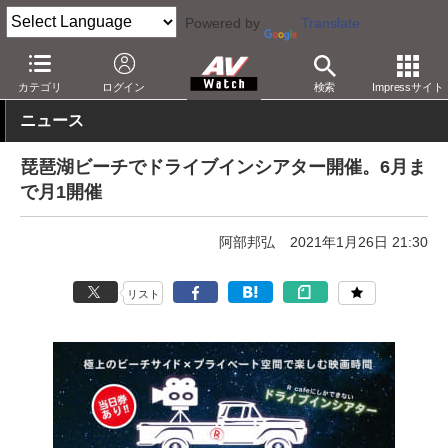
Powered by
Translate
AV Watch
コンテンツ・サービス
映画
カテゴリ
ログイン
検索
Impressサイト
ニュース
琵琶湖ビーチでドライブインシアター開催。6月ま
で月1開催
阿部邦弘
2021年1月26日 21:30
リスト