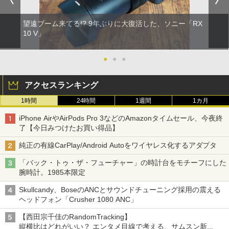
望遠ブーム来てる!? 9年ぶりに大復活した、ソニー「RX
10 V」
●
●
●
アクセスランキング
1時間
24時間
1週間
1カ月
iPhone AirやAirPods Pro 3などのAmazonタイムセール、今夜終
了【今日みつけたお買い得品】
純正の有線CarPlay/Android Autoをワイヤレス化するアダプタ
「バック・トゥ・ザ・フューチャー」の時計台をモチーフにした
腕時計。1985本限定
Skullcandy、BoseのANCとサウンドチューニング採用の震える
ヘッドフォン「Crusher 1080 ANC」
【西田宗千佳のRandomTracking】
縦横比はどれがいい？ エンタメ目線で考える、サムスン新