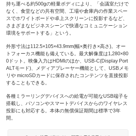
持ち運べる約500gの軽量ボディにより、「会議室だけで
なく、食堂などの共有空間、工場や倉庫内の作業スペー
スでホワイトボードや卓上スクリーンに投影するなど、
さまざまなビジネスシーンで快適なコミュニケーション
環境をサポートする」という。
外形寸法は112.5×105×43.9mm(幅×奥行き×高さ)。オー
トフォーカス機能も備えている。最大解像度は1,280×80
0ドット。映像入力はHDMIのほか、USB-C(Display Port
ALTモード)、メディアプレーヤー機能として、USBメモ
リや microSDカードに保存されたコンテンツを直接投影
することもできる。
各種ミラーリングデバイスへの給電が可能なUSB端子を
搭載し、パソコンやスマートデバイスからのワイヤレス
投影にも対応する。本体の無償保証期間は標準で3年
間。