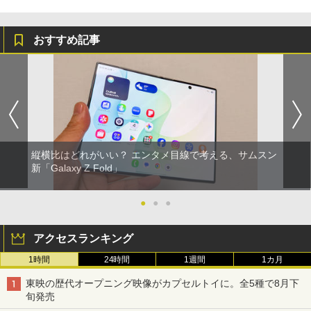
おすすめ記事
縦横比はどれがいい？ エンタメ目線で考える、サムスン
新「Galaxy Z Fold」
●
●
●
アクセスランキング
1時間
24時間
1週間
1カ月
東映の歴代オープニング映像がカプセルトイに。全5種で8月下
旬発売