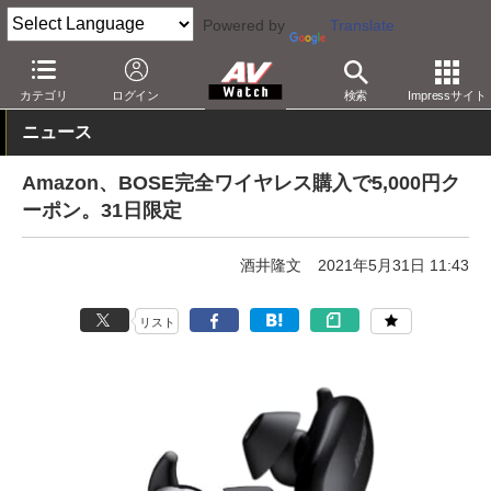
Powered by
Translate
AV Watch
動向
ショップ
セール
カテゴリ
ログイン
検索
Impressサイト
ニュース
Amazon、BOSE完全ワイヤレス購入で5,000円ク
ーポン。31日限定
酒井隆文
2021年5月31日 11:43
リスト