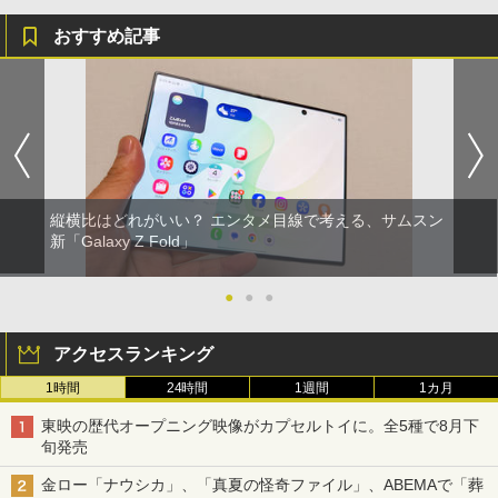
おすすめ記事
縦横比はどれがいい？ エンタメ目線で考える、サムスン
新「Galaxy Z Fold」
●
●
●
アクセスランキング
1時間
24時間
1週間
1カ月
東映の歴代オープニング映像がカプセルトイに。全5種で8月下
旬発売
金ロー「ナウシカ」、「真夏の怪奇ファイル」、ABEMAで「葬