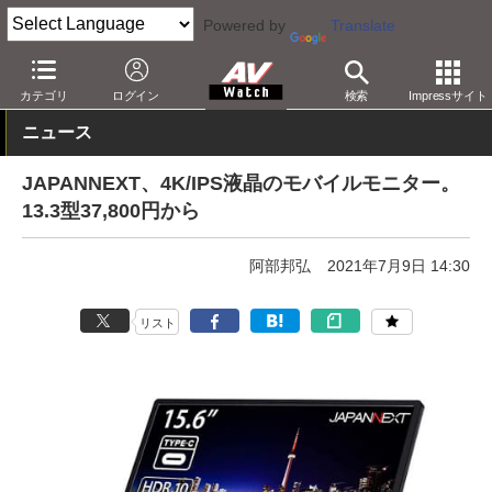
Powered by
Translate
AV Watch
製品
ディスプレイ
カテゴリ
ログイン
検索
Impressサイト
ニュース
JAPANNEXT、4K/IPS液晶のモバイルモニター。
13.3型37,800円から
阿部邦弘
2021年7月9日 14:30
リスト