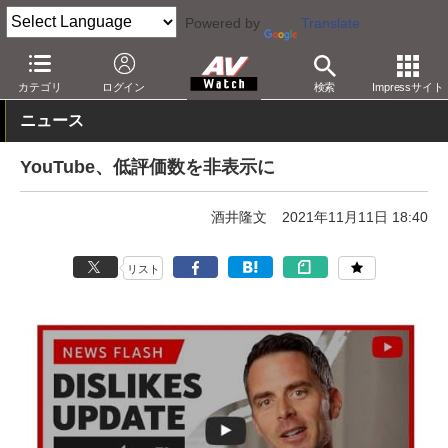
Powered by
Translate
AV Watch
コンテンツ・サービス
映像配信
YouTube
カテゴリ
ログイン
検索
Impressサイト
ニュース
YouTube、低評価数を非表示に
酒井隆文
2021年11月11日 18:40
リスト