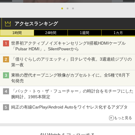
●
●
●
アクセスランキング
1時間
24時間
1週間
1カ月
世界初アクティブノイズキャンセリングII搭載HDMIケーブル
「Pulsar HDMI」。SilentPowerから
「借りぐらしのアリエッティ」日テレで今夜。3週連続ジブリの
第一夜
東映の歴代オープニング映像がカプセルトイに。全5種で8月下
旬発売
「バック・トゥ・ザ・フューチャー」の時計台をモチーフにした
腕時計。1985本限定
純正の有線CarPlay/Android Autoをワイヤレス化するアダプタ
もっと見る