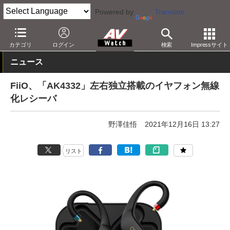
Powered by
Translate
AV Watch
製品
オーディオアクセサリ
カテゴリ
ログイン
検索
Impressサイト
ニュース
FiiO、「AK4332」左右独立搭載のイヤフォン無線
化レシーバ
野澤佳悟
2021年12月16日 13:27
リスト