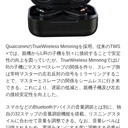
QualcommのTrueWireless Mirroringを採用。従来のTWS
+では、親機からL/Rの子機を別々に接続することで安定
性の向上を図っていたが、TrueWireless MirroringではL/
Rの子機にマスター/スレーブの関係を作り、スレーブ側
は常時マスターの左右反対の信号をミラーリングするこ
とで、マスターとスレーブの関係をシームレスに行き来
できる。これにより、遅延の低減と、親機子機及び左右
の接続安定性を向上した。
スマホなどのBluetoothデバイスの音量調節とは別に、独
自の32ステップの音量調節機能を搭載。リスニングスタ
イルに合わせて音量を調整できる。なお、音量レベルは
記憶されるため、電源をオンにする度に調整する必要が