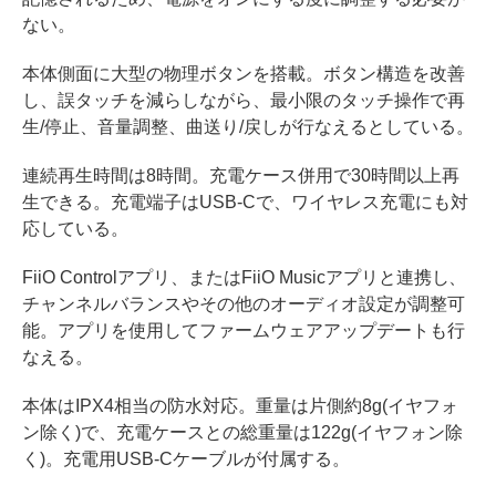
ない。
本体側面に大型の物理ボタンを搭載。ボタン構造を改善
し、誤タッチを減らしながら、最小限のタッチ操作で再
生/停止、音量調整、曲送り/戻しが行なえるとしている。
連続再生時間は8時間。充電ケース併用で30時間以上再
生できる。充電端子はUSB-Cで、ワイヤレス充電にも対
応している。
FiiO Controlアプリ、またはFiiO Musicアプリと連携し、
チャンネルバランスやその他のオーディオ設定が調整可
能。アプリを使用してファームウェアアップデートも行
なえる。
本体はIPX4相当の防水対応。重量は片側約8g(イヤフォ
ン除く)で、充電ケースとの総重量は122g(イヤフォン除
く)。充電用USB-Cケーブルが付属する。