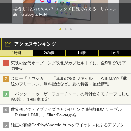
縦横比はどれがいい？ エンタメ目線で考える、サムスン
新「Galaxy Z Fold」
●
●
●
アクセスランキング
1時間
24時間
1週間
1カ月
東映の歴代オープニング映像がカプセルトイに。全5種で8月下
旬発売
金ロー「ナウシカ」、「真夏の怪奇ファイル」、ABEMAで「葬
送のフリーレン」無料配信など。夏の特番・配信情報
「バック・トゥ・ザ・フューチャー」の時計台をモチーフにした
腕時計。1985本限定
世界初アクティブノイズキャンセリングII搭載HDMIケーブル
「Pulsar HDMI」。SilentPowerから
純正の有線CarPlay/Android Autoをワイヤレス化するアダプタ