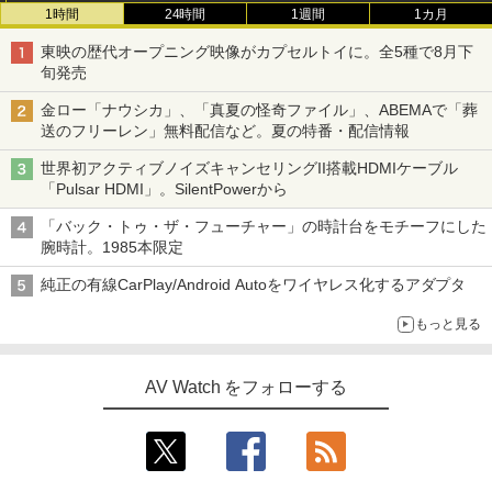
1時間
24時間
1週間
1カ月
東映の歴代オープニング映像がカプセルトイに。全5種で8月下
旬発売
金ロー「ナウシカ」、「真夏の怪奇ファイル」、ABEMAで「葬
送のフリーレン」無料配信など。夏の特番・配信情報
世界初アクティブノイズキャンセリングII搭載HDMIケーブル
「Pulsar HDMI」。SilentPowerから
「バック・トゥ・ザ・フューチャー」の時計台をモチーフにした
腕時計。1985本限定
純正の有線CarPlay/Android Autoをワイヤレス化するアダプタ
もっと見る
AV Watch をフォローする