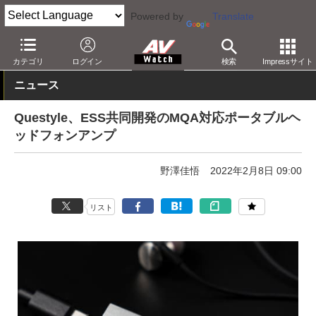
Powered by
Translate
AV Watch
製品
ヘッドフォンアンプ
その他
カテゴリ
ログイン
検索
Impressサイト
ニュース
Questyle、ESS共同開発のMQA対応ポータブルヘ
ッドフォンアンプ
野澤佳悟
2022年2月8日 09:00
リスト