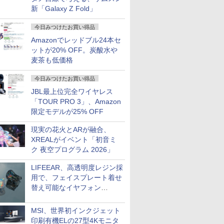
新「Galaxy Z Fold」
今日みつけたお買い得品
Amazonでレッドブル24本セ
ットが20% OFF。炭酸水や
麦茶も低価格
今日みつけたお買い得品
JBL最上位完全ワイヤレス
「TOUR PRO 3」、Amazon
限定モデルが25% OFF
現実の花火とARが融合、
XREALがイベント「初音ミ
ク 夜空プログラム 2026」
LIFEEAR、高透明度レジン採
用で、フェイスプレート着せ
替え可能なイヤフォン
「Nova Shell」
MSI、世界初インクジェット
印刷有機ELの27型4Kモニタ