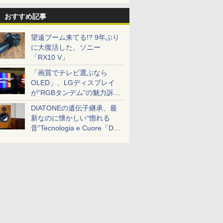
おすすめ記事
望遠ブーム来てる!? 9年ぶり
に大復活した、ソニー
「RX10 V」
「画質でテレビ選ぶなら
OLED」、LGディスプレイ
が“RGBタンデム”の魅力訴
求。液晶とのガチ比較も
DIATONEの遺伝子継承、最
新なのに懐かしい“惚れる
音”Tecnologia e Cuore「DS-
TC52B」を聴く