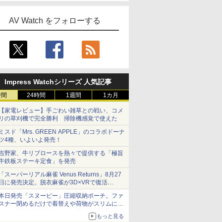
AV Watch をフォローする
Impress Watchシリーズ 人気記事
時間
24時間
1週間
1カ月
【家電レビュー】手ごわい雑草との戦い、コメ
リの草刈機で完全勝利 掃除機感覚で使えた
ミスド「Mrs. GREEN APPLE」のコラボドーナ
ツ4種、いよいよ発売！
吉野家、牛リブロースを熱々で提供する「極旨
牛鉄板ステーキ定食」を発売
「スーパーリアル麻雀 Venus Returns」8月27
日に発売決定。脱衣麻雀が3D×VRで復活
発売から2週間は20%オフになるセールが実施
本日発売「スヌーピー」圧縮収納ポーチ。ファ
スナー閉めるだけで着替えや荷物がスリムにま
とまる
もっと見る