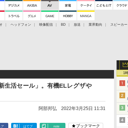
オ
ヘッドフォン
映像配信
BD
放送
業界動向
スピーカー
ェクタ
PS4
BDプレーヤー
映像配信
BD
1
on新生活セール」。有機ELレグザや
阿部邦弘
2022年3月25日 11:31
ブックマーク
ェア
はてブ
note