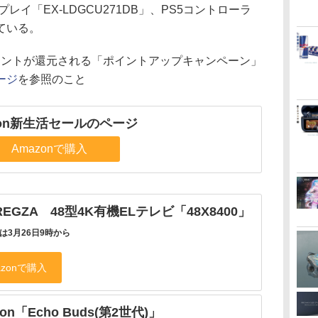
レイ「EX-LDGCU271DB」、PS5コントローラ
れている。
ポイントが還元される「ポイントアップキャンペーン」
ージ
を参照のこと
zon新生活セールのページ
Amazonで購入
 REGZA 48型4K有機ELテレビ「48X8400」
は3月26日9時から
on「Echo Buds(第2世代)」