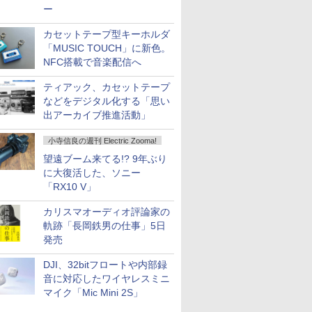
ー
カセットテープ型キーホルダ
「MUSIC TOUCH」に新色。
NFC搭載で音楽配信へ
ティアック、カセットテープ
などをデジタル化する「思い
出アーカイブ推進活動」
小寺信良の週刊 Electric Zooma!
望遠ブーム来てる!? 9年ぶり
に大復活した、ソニー
「RX10 V」
カリスマオーディオ評論家の
軌跡「長岡鉄男の仕事」5日
発売
DJI、32bitフロートや内部録
音に対応したワイヤレスミニ
マイク「Mic Mini 2S」