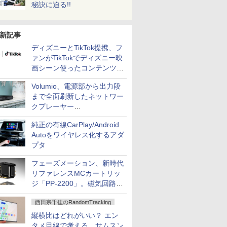
秘訣に迫る!!
新記事
ディズニーとTikTok提携、フ
ァンがTikTokでディズニー映
画シーン使ったコンテンツ制
作、Disney+にも配信
Volumio、電源部から出力段
まで全面刷新したネットワー
クプレーヤー
「Primo（2026）」
純正の有線CarPlay/Android
Autoをワイヤレス化するアダ
プタ
フェーズメーション、新時代
リファレンスMCカートリッ
ジ「PP-2200」。磁気回路や
ハウジングを根本から見直し
西田宗千佳のRandomTracking
縦横比はどれがいい？ エン
タメ目線で考える、サムスン