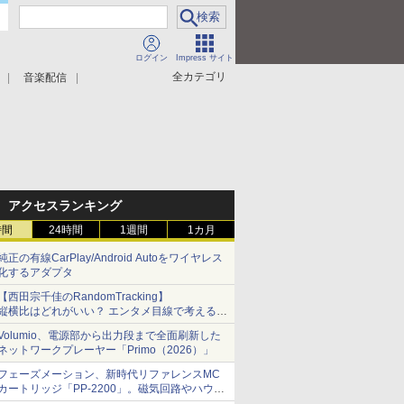
ログイン
Impress サイト
全カテゴリ
音楽配信
アクセスランキング
時間
24時間
1週間
1カ月
純正の有線CarPlay/Android Autoをワイヤレス
化するアダプタ
【西田宗千佳のRandomTracking】
縦横比はどれがいい？ エンタメ目線で考える、
サムスン新「Galaxy Z Fold」
Volumio、電源部から出力段まで全面刷新した
ネットワークプレーヤー「Primo（2026）」
フェーズメーション、新時代リファレンスMC
カートリッジ「PP-2200」。磁気回路やハウジ
ングを根本から見直し