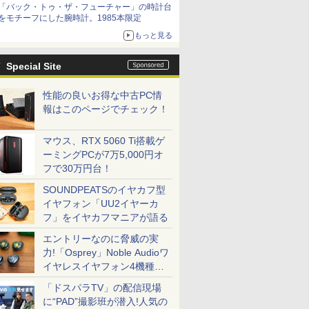
「バック・トゥ・ザ・フューチャー」の時計台
をモチーフにした腕時計。1985本限定
もっと見る
Special Site
性能の良いお得な中古PC情
報はこのページでチェック！
マウス、RTX 5060 Ti搭載ゲ
ーミングPCが7万5,000円オ
フで30万円台！
SOUNDPEATSのイヤカフ型
イヤフォン「UU2イヤーカ
フ」をイヤカフマニアが語る
エントリーなのに脅威の実
力!「Osprey」Noble Audioワ
イヤレスイヤフォン4機種を
一気に聴く
「ドスパラTV」の配信現場
に“PAD”撮影班が潜入!人気の