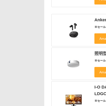
Ank
※セール
照明型
※セール
I-O
LDG
※セール