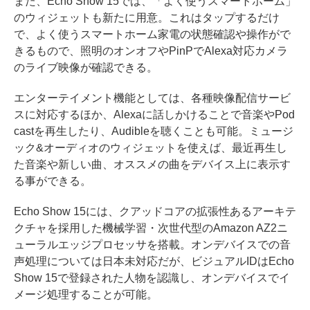
また、Echo Show 15では、「よく使うスマートホーム」
のウィジェットも新たに用意。これはタップするだけ
で、よく使うスマートホーム家電の状態確認や操作がで
きるもので、照明のオンオフやPinPでAlexa対応カメラ
のライブ映像が確認できる。
エンターテイメント機能としては、各種映像配信サービ
スに対応するほか、Alexaに話しかけることで音楽やPod
castを再生したり、Audibleを聴くことも可能。ミュージ
ック&オーディオのウィジェットを使えば、最近再生し
た音楽や新しい曲、オススメの曲をデバイス上に表示す
る事ができる。
Echo Show 15には、クアッドコアの拡張性あるアーキテ
クチャを採用した機械学習・次世代型のAmazon AZ2ニ
ューラルエッジプロセッサを搭載。オンデバイスでの音
声処理については日本未対応だが、ビジュアルIDはEcho
Show 15で登録された人物を認識し、オンデバイスでイ
メージ処理することが可能。