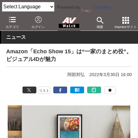
Powered by
Translate
AV Watch
製品
スマートスピーカー
Alexa
カテゴリ
ログイン
検索
Impressサイト
ニュース
Amazon「Echo Show 15」は“一家のまとめ役”。
ビジュアルIDが魅力
阿部邦弘
2022年3月30日 16:00
リスト