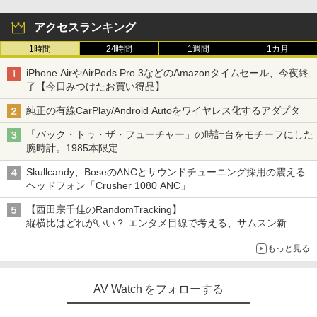
アクセスランキング
1時間
24時間
1週間
1カ月
iPhone AirやAirPods Pro 3などのAmazonタイムセール、今夜終
了【今日みつけたお買い得品】
純正の有線CarPlay/Android Autoをワイヤレス化するアダプタ
「バック・トゥ・ザ・フューチャー」の時計台をモチーフにした
腕時計。1985本限定
Skullcandy、BoseのANCとサウンドチューニング採用の震える
ヘッドフォン「Crusher 1080 ANC」
【西田宗千佳のRandomTracking】
縦横比はどれがいい？ エンタメ目線で考える、サムスン新
「Galaxy Z Fold」
もっと見る
AV Watch をフォローする