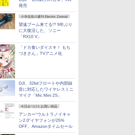
発売
小寺信良の週刊 Electric Zooma!
望遠ブーム来てる!? 9年ぶり
に大復活した、ソニー
「RX10 V」
「ドカ食いダイスキ！ もち
づきさん」TVアニメ化
DJI、32bitフロートや内部録
音に対応したワイヤレスミニ
マイク「Mic Mini 2S」
今日みつけたお買い得品
アンカー“ウルトラノイキャ
ン2.0”イヤフォンが25%
OFF。Amazonタイムセール