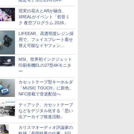
限定モデルが25% OFF
現実の花火とARが融合、
XREALがイベント「初音ミ
ク 夜空プログラム 2026」
LIFEEAR、高透明度レジン採
用で、フェイスプレート着せ
替え可能なイヤフォン
「Nova Shell」
MSI、世界初インクジェット
印刷有機ELの27型4Kモニタ
ー
カセットテープ型キーホルダ
「MUSIC TOUCH」に新色。
NFC搭載で音楽配信へ
ティアック、カセットテープ
などをデジタル化する「思い
出アーカイブ推進活動」
カリスマオーディオ評論家の
軌跡「長岡鉄男の仕事」5日