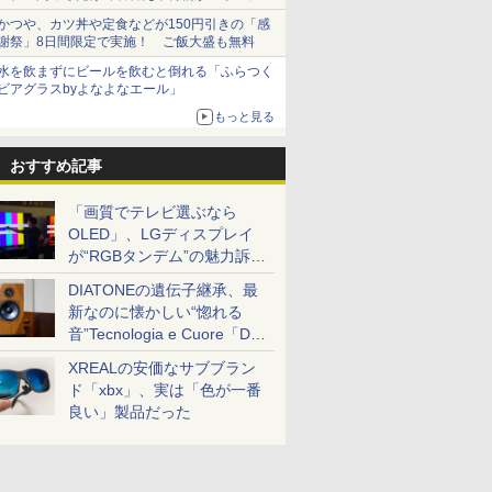
とまる
かつや、カツ丼や定食などが150円引きの「感
謝祭」8日間限定で実施！ ご飯大盛も無料
水を飲まずにビールを飲むと倒れる「ふらつく
ビアグラスbyよなよなエール」
もっと見る
おすすめ記事
「画質でテレビ選ぶなら
OLED」、LGディスプレイ
が“RGBタンデム”の魅力訴
求。液晶とのガチ比較も
DIATONEの遺伝子継承、最
新なのに懐かしい“惚れる
音”Tecnologia e Cuore「DS-
TC52B」を聴く
XREALの安価なサブブラン
ド「xbx」、実は「色が一番
良い」製品だった