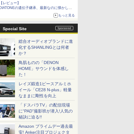
【レビュー】
DIATONEの遺伝子継承、最新なのに懐かし
い“惚れる音”Tecnologia e Cuore「DS-TC52B」
もっと見る
を聴く
Special Site
総合オーディオブランドに進
化するSHANLINGとは何者
か？
鳥肌ものの「DENON
HOME」サウンドを体感し
た！
レイズ鍛造1ピースアルミホ
イール「CE28 N-plus」軽量
なままに剛性を向上
「ドスパラTV」の配信現場
に“PAD”撮影班が潜入!人気の
秘訣に迫る!!
Amazon プライムデー過去最
安! Anker注目プロジェクタ