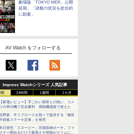
劇場版「TOKYO MER」公開
延期。「諸般の状況を総合的
に勘案」
AV Watch をフォローする
Impress Watchシリーズ 人気記事
時間
24時間
1週間
1カ月
【家電レビュー】手ごわい雑草との戦い、コメ
リの草刈機で完全勝利 掃除機感覚で使えた
吉野家、牛リブロースを熱々で提供する「極旨
牛鉄板ステーキ定食」を発売
本日発売「スヌーピー」圧縮収納ポーチ。ファ
スナー閉めるだけで着替えや荷物がスリムにま