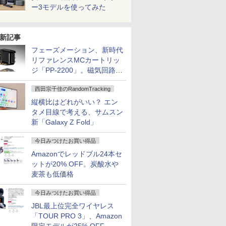
ー3モデルを使ってみた
新記事
フェーズメーション、新時代
リファレンスMCカートリッ
ジ「PP-2200」。磁気回路や
ハウジングを根本から見直し
西田宗千佳のRandomTracking
縦横比はどれがいい？ エン
タメ目線で考える、サムスン
新「Galaxy Z Fold」
今日みつけたお買い得品
Amazonでレッドブル24本セ
ットが20% OFF。炭酸水や
麦茶も低価格
今日みつけたお買い得品
JBL最上位完全ワイヤレス
「TOUR PRO 3」、Amazon