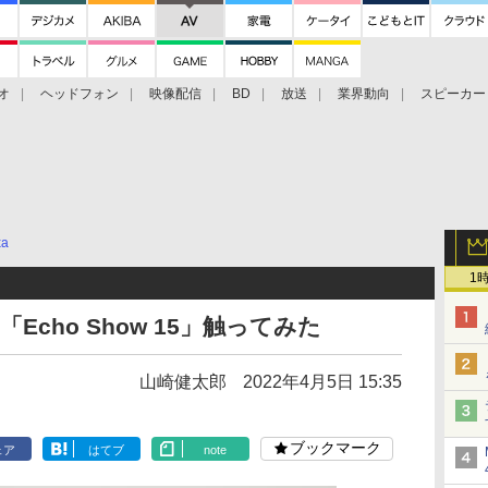
オ
ヘッドフォン
映像配信
BD
放送
業界動向
スピーカー
ェクタ
PS4
BDプレーヤー
映像配信
BD
xa
1
Echo Show 15」触ってみた
山崎健太郎
2022年4月5日 15:35
ブックマーク
ェア
はてブ
note