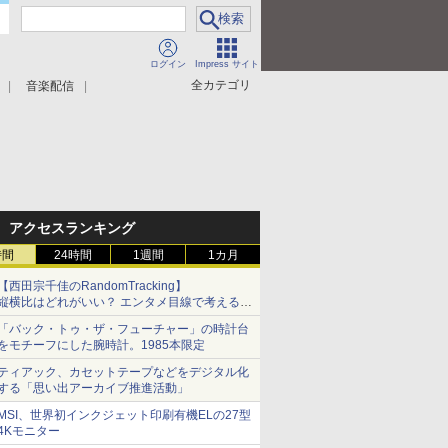
ログイン
Impress サイト
全カテゴリ
音楽配信
アクセスランキング
時間
24時間
1週間
1カ月
【西田宗千佳のRandomTracking】
縦横比はどれがいい？ エンタメ目線で考える、
サムスン新「Galaxy Z Fold」
「バック・トゥ・ザ・フューチャー」の時計台
をモチーフにした腕時計。1985本限定
ティアック、カセットテープなどをデジタル化
する「思い出アーカイブ推進活動」
MSI、世界初インクジェット印刷有機ELの27型
4Kモニター