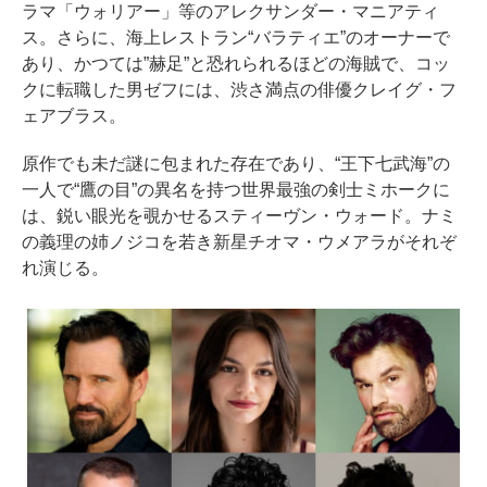
ラマ「ウォリアー」等のアレクサンダー・マニアティ
ス。さらに、海上レストラン“バラティエ”のオーナーで
あり、かつては”赫足”と恐れられるほどの海賊で、コッ
クに転職した男ゼフには、渋さ満点の俳優クレイグ・フ
ェアブラス。
原作でも未だ謎に包まれた存在であり、“王下七武海”の
一人で“鷹の目”の異名を持つ世界最強の剣士ミホークに
は、鋭い眼光を覗かせるスティーヴン・ウォード。ナミ
の義理の姉ノジコを若き新星チオマ・ウメアラがそれぞ
れ演じる。