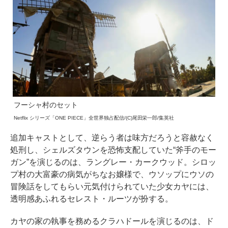
フーシャ村のセット
Netflix シリーズ「ONE PIECE」全世界独占配信/(C)尾田栄一郎/集英社
追加キャストとして、逆らう者は味方だろうと容赦なく
処刑し、シェルズタウンを恐怖支配していた“斧手のモー
ガン”を演じるのは、ラングレー・カークウッド。シロッ
プ村の大富豪の病気がちなお嬢様で、ウソップにウソの
冒険話をしてもらい元気付けられていた少女カヤには、
透明感あふれるセレスト・ルーツが扮する。
カヤの家の執事を務めるクラハドールを演じるのは、ド