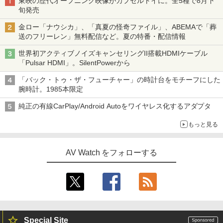
東映の歴代オープニング映像がカプセルトイに。全5種で8月下
旬発売
金ロー「ナウシカ」、「真夏の怪奇ファイル」、ABEMAで「葬
送のフリーレン」無料配信など。夏の特番・配信情報
世界初アクティブノイズキャンセリングII搭載HDMIケーブル
「Pulsar HDMI」。SilentPowerから
「バック・トゥ・ザ・フューチャー」の時計台をモチーフにした
腕時計。1985本限定
純正の有線CarPlay/Android Autoをワイヤレス化するアダプタ
もっと見る
AV Watch をフォローする
Special Site