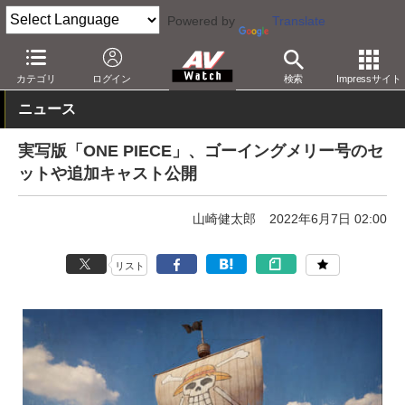
Powered by
Translate
AV Watch
コンテンツ・サービス
映像配信
Netflix
カテゴリ
ログイン
検索
Impressサイト
ニュース
実写版「ONE PIECE」、ゴーイングメリー号のセ
ットや追加キャスト公開
山崎健太郎
2022年6月7日 02:00
リスト