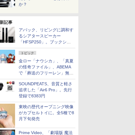
か？
新記事
アバック、リビングに調和す
るシアタースピーカー
「HFSP250」。ブックシェ
ルフはペア3万円以下
トピック
金ロー「ナウシカ」、「真夏
の怪奇ファイル」、ABEMA
で「葬送のフリーレン」無料
配信など。夏の特番・配信情
SOUNDPEATS、音質と軽さ
報
追求した「Air6 Pro」。先行
登録で8383円
東映の歴代オープニング映像
がカプセルトイに。全5種で8
月下旬発売
Prime Video、「劇場版 魔法