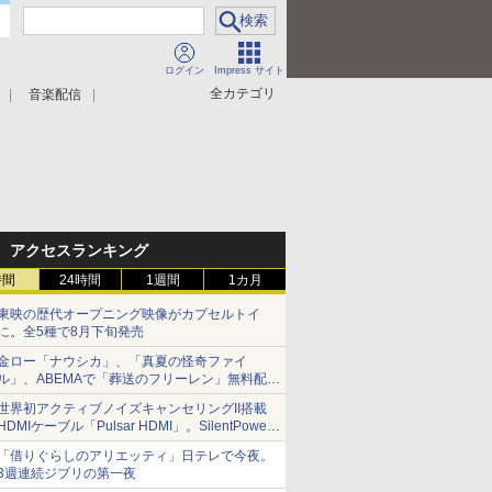
ログイン
Impress サイト
全カテゴリ
音楽配信
アクセスランキング
時間
24時間
1週間
1カ月
東映の歴代オープニング映像がカプセルトイ
に。全5種で8月下旬発売
金ロー「ナウシカ」、「真夏の怪奇ファイ
ル」、ABEMAで「葬送のフリーレン」無料配信
など。夏の特番・配信情報
世界初アクティブノイズキャンセリングII搭載
HDMIケーブル「Pulsar HDMI」。SilentPower
から
「借りぐらしのアリエッティ」日テレで今夜。
3週連続ジブリの第一夜