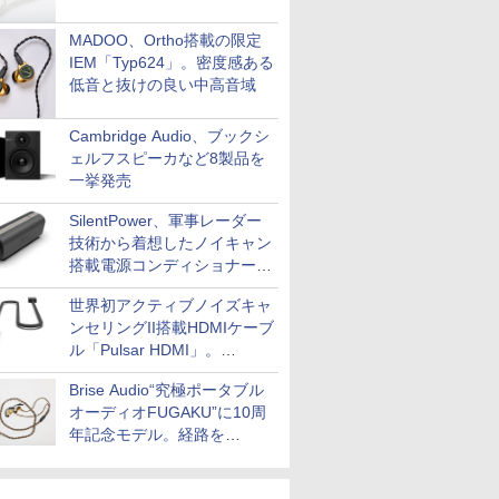
MADOO、Ortho搭載の限定
IEM「Typ624」。密度感ある
低音と抜けの良い中高音域
Cambridge Audio、ブックシ
ェルフスピーカなど8製品を
一挙発売
SilentPower、軍事レーダー
技術から着想したノイキャン
搭載電源コンディショナー
「AC iPurifier2」
世界初アクティブノイズキャ
ンセリングII搭載HDMIケーブ
ル「Pulsar HDMI」。
SilentPowerから
Brise Audio“究極ポータブル
オーディオFUGAKU”に10周
年記念モデル。経路を
NISHIKIで統一。400万円