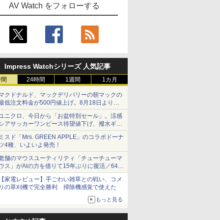
AV Watch をフォローする
Impress Watchシリーズ 人気記事
時間
24時間
1週間
1カ月
マクドナルド、マックデリバリーの朝マックの
最低注文料金が500円値上げ。8月18日より
1,500円から受付
ユニクロ、今日から「お盆特別セール」。涼感
シアサッカーワンピース待望値下げ、撥水ギア
ショーツは1990円に
ミスド「Mrs. GREEN APPLE」のコラボドーナ
ツ4種、いよいよ発売！
老舗のマウスユーティリティ「チューチューマ
ウス」がAIの力を借りて15年ぶりに復活／64bit
化、Windows 10/11、「Chrome」も走り回
【家電レビュー】手ごわい雑草との戦い、コメ
る。復活記念で2026年末まで500円
リの草刈機で完全勝利 掃除機感覚で使えた
もっと見る