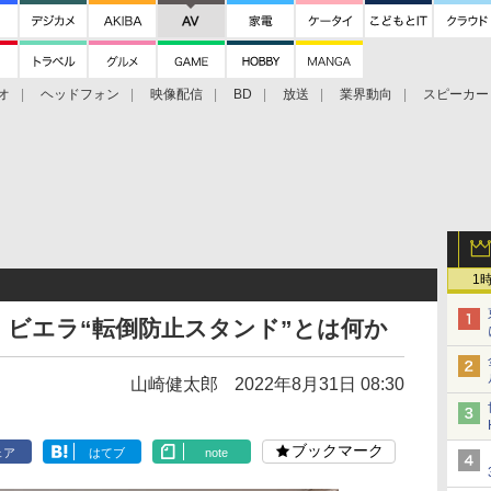
オ
ヘッドフォン
映像配信
BD
放送
業界動向
スピーカー
ェクタ
PS4
BDプレーヤー
映像配信
BD
1
ビエラ“転倒防止スタンド”とは何か
山崎健太郎
2022年8月31日 08:30
ブックマーク
ェア
はてブ
note