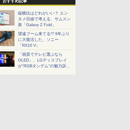
おすすめ記事
縦横比はどれがいい？ エン
タメ目線で考える、サムスン
新「Galaxy Z Fold」
望遠ブーム来てる!? 9年ぶり
に大復活した、ソニー
「RX10 V」
「画質でテレビ選ぶなら
OLED」、LGディスプレイ
が“RGBタンデム”の魅力訴
求。液晶とのガチ比較も