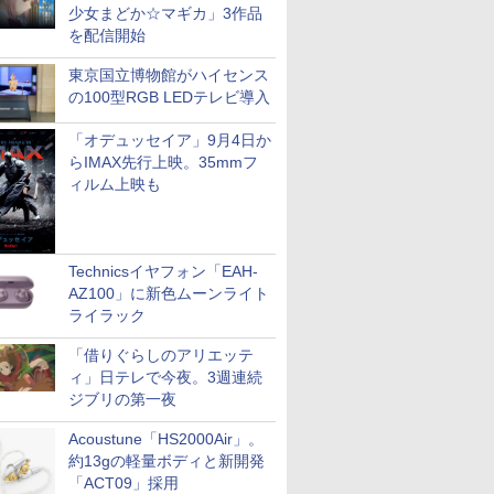
少女まどか☆マギカ」3作品
を配信開始
東京国立博物館がハイセンス
の100型RGB LEDテレビ導入
「オデュッセイア」9月4日か
らIMAX先行上映。35mmフ
ィルム上映も
Technicsイヤフォン「EAH-
AZ100」に新色ムーンライト
ライラック
「借りぐらしのアリエッテ
ィ」日テレで今夜。3週連続
ジブリの第一夜
Acoustune「HS2000Air」。
約13gの軽量ボディと新開発
「ACT09」採用