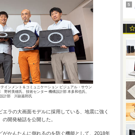
ーテインメント＆コミュニケーション ビジュアル・サウン
部 野村美穂氏、技術センター 機構設計部 本多和也氏、
設計部 川副嘉郎氏
ビエラの大画面モデルに採用している、地震に強く
」の開発秘話を公開した。
がかんたんに倒れるのを防ぐ機能として、2018年