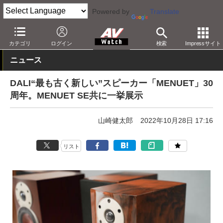
Powered by
Translate
AV Watch
イベント
東京インターナショナルオーディオショウ
カテゴリ
ログイン
検索
Impressサイト
ニュース
DALI“最も古く新しい”スピーカー「MENUET」30
周年。MENUET SE共に一挙展示
山崎健太郎
2022年10月28日 17:16
リスト