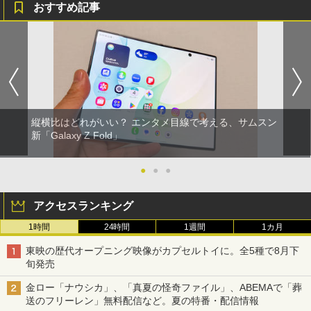
おすすめ記事
縦横比はどれがいい？ エンタメ目線で考える、サムスン
新「Galaxy Z Fold」
●
●
●
アクセスランキング
1時間
24時間
1週間
1カ月
東映の歴代オープニング映像がカプセルトイに。全5種で8月下
旬発売
金ロー「ナウシカ」、「真夏の怪奇ファイル」、ABEMAで「葬
送のフリーレン」無料配信など。夏の特番・配信情報