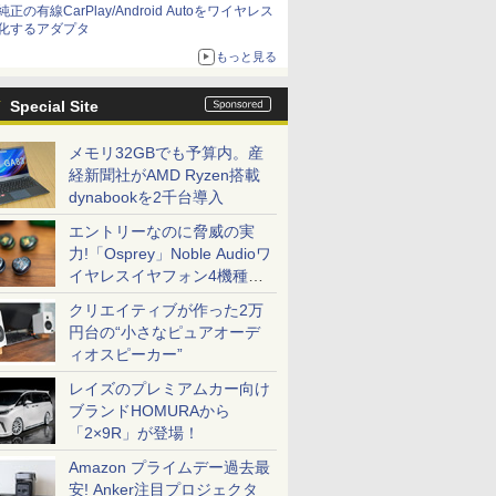
純正の有線CarPlay/Android Autoをワイヤレス
化するアダプタ
もっと見る
Special Site
メモリ32GBでも予算内。産
経新聞社がAMD Ryzen搭載
dynabookを2千台導入
エントリーなのに脅威の実
力!「Osprey」Noble Audioワ
イヤレスイヤフォン4機種を
一気に聴く
クリエイティブが作った2万
円台の“小さなピュアオーデ
ィオスピーカー”
レイズのプレミアムカー向け
ブランドHOMURAから
「2×9R」が登場！
Amazon プライムデー過去最
安! Anker注目プロジェクタ