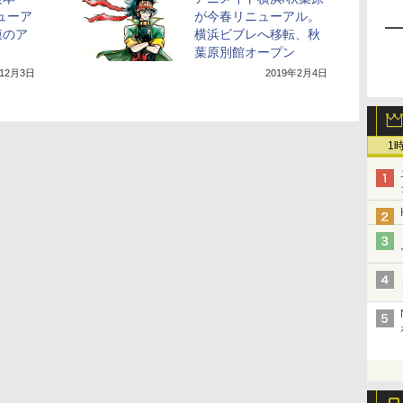
ューア
が今春リニューアル。
模のア
横浜ビブレへ移転、秋
葉原別館オープン
年12月3日
2019年2月4日
1