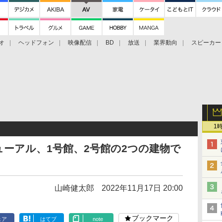
オ
ヘッドフォン
映像配信
BD
放送
業界動向
スピーカー
ェクタ
PS4
BDプレーヤー
映像配信
BD
1
ーアル、1号館、2号館の2つの建物で
山崎健太郎
2022年11月17日 20:00
ブックマーク
ェア
はてブ
note