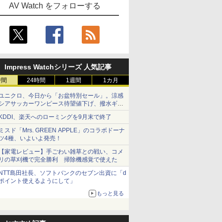
AV Watch をフォローする
Impress Watchシリーズ 人気記事
時間
24時間
1週間
1カ月
ユニクロ、今日から「お盆特別セール」。涼感
シアサッカーワンピース待望値下げ、撥水ギア
ショーツは1990円に
KDDI、楽天へのローミングを9月末で終了
ミスド「Mrs. GREEN APPLE」のコラボドーナ
ツ4種、いよいよ発売！
【家電レビュー】手ごわい雑草との戦い、コメ
リの草刈機で完全勝利 掃除機感覚で使えた
NTT島田社長、ソフトバンクのセブン出資に「d
ポイント使えるようにして」
もっと見る