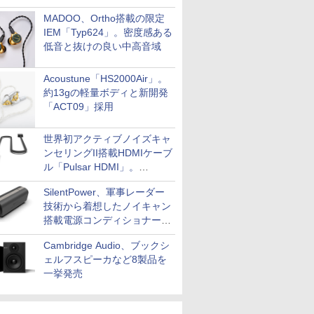
MADOO、Ortho搭載の限定
IEM「Typ624」。密度感ある
低音と抜けの良い中高音域
Acoustune「HS2000Air」。
約13gの軽量ボディと新開発
「ACT09」採用
世界初アクティブノイズキャ
ンセリングII搭載HDMIケーブ
ル「Pulsar HDMI」。
SilentPowerから
SilentPower、軍事レーダー
技術から着想したノイキャン
搭載電源コンディショナー
「AC iPurifier2」
Cambridge Audio、ブックシ
ェルフスピーカなど8製品を
一挙発売