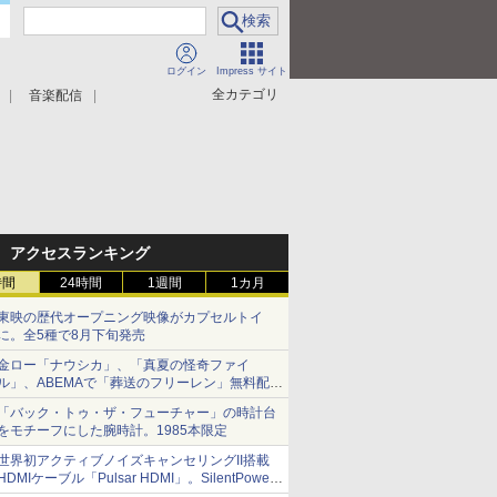
ログイン
Impress サイト
全カテゴリ
音楽配信
アクセスランキング
時間
24時間
1週間
1カ月
東映の歴代オープニング映像がカプセルトイ
に。全5種で8月下旬発売
金ロー「ナウシカ」、「真夏の怪奇ファイ
ル」、ABEMAで「葬送のフリーレン」無料配信
など。夏の特番・配信情報
「バック・トゥ・ザ・フューチャー」の時計台
をモチーフにした腕時計。1985本限定
世界初アクティブノイズキャンセリングII搭載
HDMIケーブル「Pulsar HDMI」。SilentPower
から