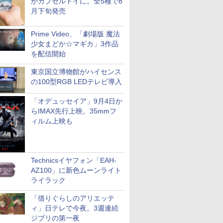
がカプセルトイに。全5種で8
月下旬発売
Prime Video、「劇場版 魔法
少女まどか☆マギカ」3作品
を配信開始
東京国立博物館がハイセンス
の100型RGB LEDテレビ導入
「オデュッセイア」9月4日か
らIMAX先行上映。35mmフ
ィルム上映も
Technicsイヤフォン「EAH-
AZ100」に新色ムーンライト
ライラック
「借りぐらしのアリエッテ
ィ」日テレで今夜。3週連続
ジブリの第一夜