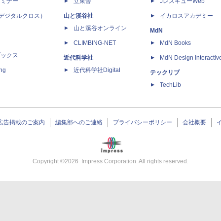
セミナー
立東舎
JレスキューWeb
 X（デジタルクロス）
山と溪谷社
イカロスアカデミー
山と溪谷オンライン
MdN
CLIMBING-NET
MdN Books
ブックス
近代科学社
MdN Design Interactiv
ing
近代科学社Digital
テックリブ
TechLib
広告掲載のご案内
編集部へのご連絡
プライバシーポリシー
会社概要
Copyright ©
2026
Impress Corporation. All rights reserved.