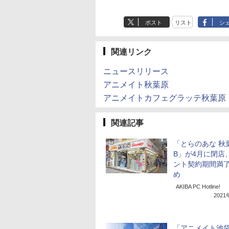
ポスト
リスト
シ
関連リンク
ニュースリリース
アニメイト秋葉原
アニメイトカフェグラッテ秋葉原
関連記事
「とらのあな 秋
B」が4月に閉店
ント契約期間満
め
AKIBA PC Hotline!
202
「アニメイト池