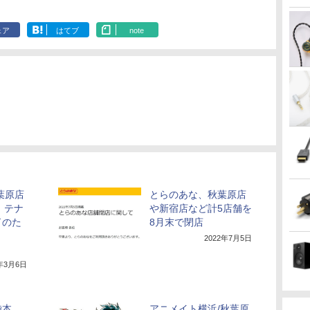
ェア
はてブ
note
葉原店
とらのあな、秋葉原店
、テナ
や新宿店など計5店舗を
了のた
8月末で閉店
2022年7月5日
1年3月6日
袋本
アニメイト横浜/秋葉原