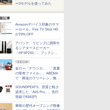
ー3モデルを使ってみた
新記事
Amazonデバイス対象のサマ
ーセール。Fire TV Stick HD
が29% OFF
アバック、リビングに調和す
るシアタースピーカー
「HFSP250」。ブックシェ
ルフはペア3万円以下
トピック
金ロー「ナウシカ」、「真夏
の怪奇ファイル」、ABEMA
で「葬送のフリーレン」無料
配信など。夏の特番・配信情
SOUNDPEATS、音質と軽さ
報
追求した「Air6 Pro」。先行
登録で8383円
東映の歴代オープニング映像