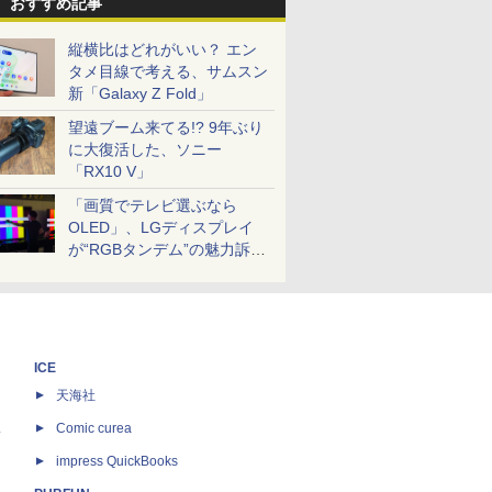
おすすめ記事
縦横比はどれがいい？ エン
タメ目線で考える、サムスン
新「Galaxy Z Fold」
望遠ブーム来てる!? 9年ぶり
に大復活した、ソニー
「RX10 V」
「画質でテレビ選ぶなら
OLED」、LGディスプレイ
が“RGBタンデム”の魅力訴
求。液晶とのガチ比較も
ICE
天海社
ス
Comic curea
impress QuickBooks