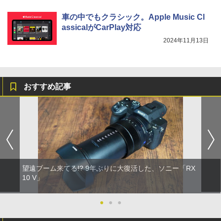
車の中でもクラシック。Apple Music Cl
assicalがCarPlay対応
2024年11月13日
おすすめ記事
望遠ブーム来てる!? 9年ぶりに大復活した、ソニー「RX
10 V」
●
●
●