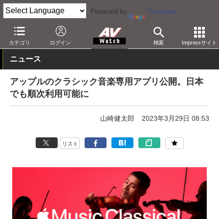
Powered by
Translate
AV Watch
コンテンツ・サービス
音楽配信
Apple Music
カテゴリ
ログイン
検索
Impressサイト
ニュース
アップルのクラシック音楽専用アプリ公開。日本
でも順次利用可能に
山崎健太郎
2023年3月29日 08:53
リスト