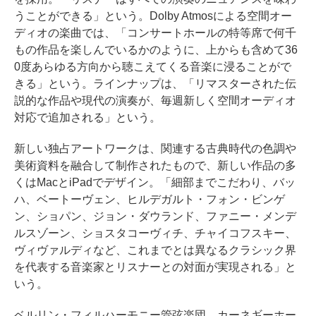
うことができる」という。Dolby Atmosによる空間オー
ディオの楽曲では、「コンサートホールの特等席で何千
もの作品を楽しんでいるかのように、上からも含めて36
0度あらゆる方向から聴こえてくる音楽に浸ることがで
きる」という。ラインナップは、「リマスターされた伝
説的な作品や現代の演奏が、毎週新しく空間オーディオ
対応で追加される」という。
新しい独占アートワークは、関連する古典時代の色調や
美術資料を融合して制作されたもので、新しい作品の多
くはMacとiPadでデザイン。「細部までこだわり、バッ
ハ、ベートーヴェン、ヒルデガルト・フォン・ビンゲ
ン、ショパン、ジョン・ダウランド、ファニー・メンデ
ルスゾーン、ショスタコーヴィチ、チャイコフスキー、
ヴィヴァルディなど、これまでとは異なるクラシック界
を代表する音楽家とリスナーとの対面が実現される」と
いう。
ベルリン・フィルハーモニー管弦楽団、カーネギーホー