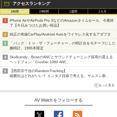
アクセスランキング
1時間
24時間
1週間
1カ月
iPhone AirやAirPods Pro 3などのAmazonタイムセール、今夜終
了【今日みつけたお買い得品】
純正の有線CarPlay/Android Autoをワイヤレス化するアダプタ
「バック・トゥ・ザ・フューチャー」の時計台をモチーフにした
腕時計。1985本限定
Skullcandy、BoseのANCとサウンドチューニング採用の震える
ヘッドフォン「Crusher 1080 ANC」
【西田宗千佳のRandomTracking】
縦横比はどれがいい？ エンタメ目線で考える、サムスン新
「Galaxy Z Fold」
もっと見る
AV Watch をフォローする