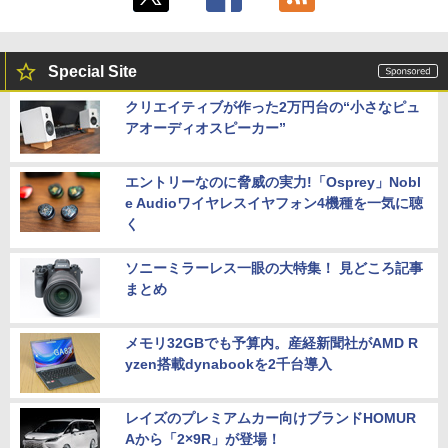
Special Site
クリエイティブが作った2万円台の“小さなピュ
アオーディオスピーカー”
エントリーなのに脅威の実力!「Osprey」Nobl
e Audioワイヤレスイヤフォン4機種を一気に聴
く
ソニーミラーレス一眼の大特集！ 見どころ記事
まとめ
メモリ32GBでも予算内。産経新聞社がAMD R
yzen搭載dynabookを2千台導入
レイズのプレミアムカー向けブランドHOMUR
Aから「2×9R」が登場！