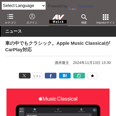
Powered by
Translate
AV Watch
コンテンツ・サービス
音楽配信
Apple Music
カテゴリ
ログイン
検索
Impressサイト
ニュース
車の中でもクラシック。Apple Music Classicalが
CarPlay対応
酒井隆文
2024年11月13日 13:30
リスト