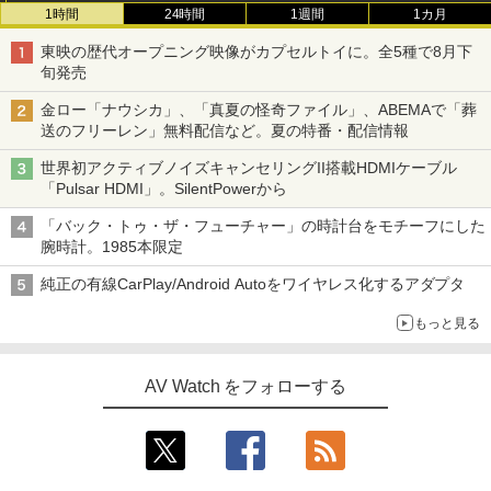
1時間
24時間
1週間
1カ月
東映の歴代オープニング映像がカプセルトイに。全5種で8月下
旬発売
金ロー「ナウシカ」、「真夏の怪奇ファイル」、ABEMAで「葬
送のフリーレン」無料配信など。夏の特番・配信情報
世界初アクティブノイズキャンセリングII搭載HDMIケーブル
「Pulsar HDMI」。SilentPowerから
「バック・トゥ・ザ・フューチャー」の時計台をモチーフにした
腕時計。1985本限定
純正の有線CarPlay/Android Autoをワイヤレス化するアダプタ
もっと見る
AV Watch をフォローする