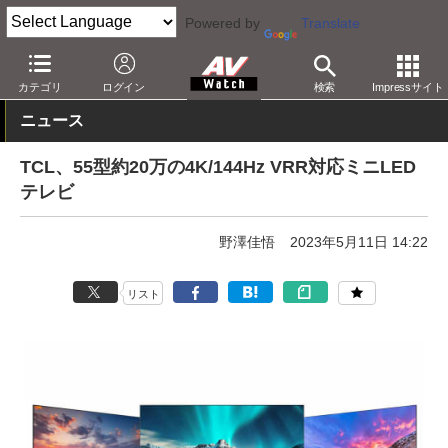
Powered by
Translate
AV Watch
製品
テレビ
その他
カテゴリ
ログイン
検索
Impressサイト
ニュース
TCL、55型約20万の4K/144Hz VRR対応ミニLED
テレビ
野澤佳悟
2023年5月11日 14:22
リスト