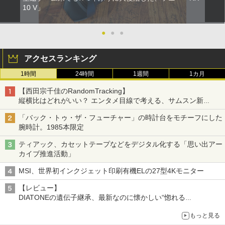
10 V」
●
●
●
アクセスランキング
1時間
24時間
1週間
1カ月
【西田宗千佳のRandomTracking】
縦横比はどれがいい？ エンタメ目線で考える、サムスン新
「Galaxy Z Fold」
「バック・トゥ・ザ・フューチャー」の時計台をモチーフにした
腕時計。1985本限定
ティアック、カセットテープなどをデジタル化する「思い出アー
カイブ推進活動」
MSI、世界初インクジェット印刷有機ELの27型4Kモニター
【レビュー】
DIATONEの遺伝子継承、最新なのに懐かしい“惚れる
音”Tecnologia e Cuore「DS-TC52B」を聴く
もっと見る