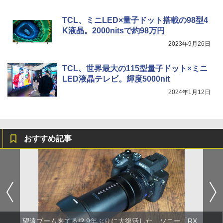
TCL、ミニLED×量子ドット搭載の98型4
K液晶。2000nitsで約98万円
2023年9月26日
TCL、世界最大の115型量子ドット×ミニ
LED液晶テレビ。輝度5000nit
2024年1月12日
おすすめ記事
望遠ブーム来てる!? 9年ぶりに大復活した、ソニー「RX