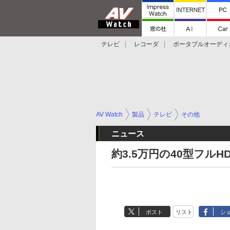
テレビ
レコーダ
ポータブルオーディ
スマートスピーカー
デジカメ
プロジ
AV Watch
製品
テレビ
その他
ニュース
約3.5万円の40型フルHD
ポスト
リスト
シ