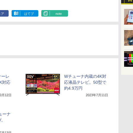
ェア
はてブ
note
ナーレ
Wチューナ内蔵の4K対
4K対応
応液晶テレビ。50型で
約4.9万円
10月12日
2023年7月11日
ューナ
V。
年7月13日