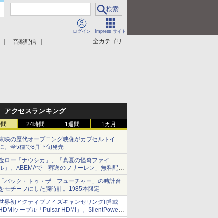
ログイン
Impress サイト
全カテゴリ
音楽配信
アクセスランキング
時間
24時間
1週間
1カ月
東映の歴代オープニング映像がカプセルトイ
に。全5種で8月下旬発売
金ロー「ナウシカ」、「真夏の怪奇ファイ
ル」、ABEMAで「葬送のフリーレン」無料配信
など。夏の特番・配信情報
「バック・トゥ・ザ・フューチャー」の時計台
をモチーフにした腕時計。1985本限定
世界初アクティブノイズキャンセリングII搭載
HDMIケーブル「Pulsar HDMI」。SilentPower
から