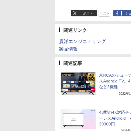
ポスト
リスト
シ
関連リンク
慶洋エンジニアリング
製品情報
関連記事
米RCAのチュー
スAndroid TV。
など3機種
2022年
43型の4K対応チ
ーレスAndroid T
39900円
2023