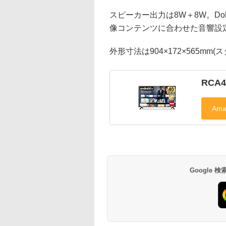
スピーカー出力は8W＋8W。Do
像コンテンツに合わせた音響設
外形寸法は904×172×565mm(
RCA
Google