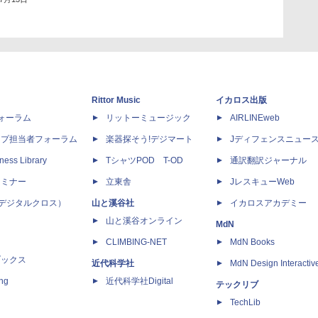
Rittor Music
イカロス出版
dフォーラム
リットーミュージック
AIRLINEweb
ップ担当者フォーラム
楽器探そう!デジマート
Jディフェンスニュー
ness Library
TシャツPOD T-OD
通訳翻訳ジャーナル
セミナー
立東舎
JレスキューWeb
 X（デジタルクロス）
山と溪谷社
イカロスアカデミー
山と溪谷オンライン
MdN
CLIMBING-NET
MdN Books
ブックス
近代科学社
MdN Design Interactiv
ing
近代科学社Digital
テックリブ
TechLib