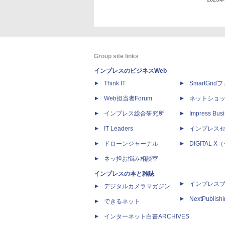
Group site links
インプレスのビジネスWeb
Think IT
SmartGri
Web担当者Forum
ネットショ
インプレス総合研究所
Impress Busi
IT Leaders
インプレス
ドローンジャーナル
DIGITAL
ネッ担お悩み相談室
インプレスの本と雑誌
インプレス
デジタルカメラマガジン
NextPublish
できるネット
インターネット白書ARCHIVES