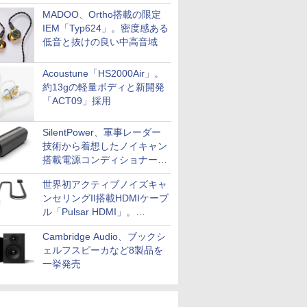
MADOO、Ortho搭載の限定
IEM「Typ624」。密度感ある
低音と抜けの良い中高音域
Acoustune「HS2000Air」。
約13gの軽量ボディと新開発
「ACT09」採用
SilentPower、軍事レーダー
技術から着想したノイキャン
搭載電源コンディショナー
「AC iPurifier2」
世界初アクティブノイズキャ
ンセリングII搭載HDMIケーブ
ル「Pulsar HDMI」。
SilentPowerから
Cambridge Audio、ブックシ
ェルフスピーカなど8製品を
一挙発売