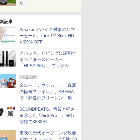
た！
新記事
Amazonデバイス対象のサマ
ーセール。Fire TV Stick HD
が29% OFF
アバック、リビングに調和す
るシアタースピーカー
「HFSP250」。ブックシェ
ルフはペア3万円以下
トピック
金ロー「ナウシカ」、「真夏
の怪奇ファイル」、ABEMA
で「葬送のフリーレン」無料
配信など。夏の特番・配信情
SOUNDPEATS、音質と軽さ
報
追求した「Air6 Pro」。先行
登録で8383円
東映の歴代オープニング映像
がカプセルトイに。全5種で8