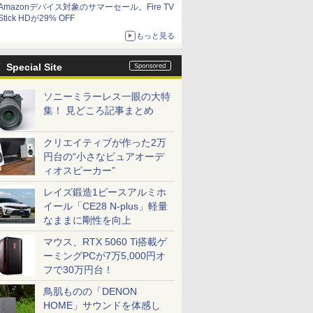
Amazonデバイス対象のサマーセール。Fire TV
Stick HDが29% OFF
もっと見る
Special Site
ソニーミラーレス一眼の大特
集！ 見どころ記事まとめ
クリエイティブが作った2万
円台の“小さなピュアオーデ
ィオスピーカー”
レイズ鍛造1ピースアルミホ
イール「CE28 N-plus」軽量
なままに剛性を向上
マウス、RTX 5060 Ti搭載ゲ
ーミングPCが7万5,000円オ
フで30万円台！
鳥肌ものの「DENON
HOME」サウンドを体感し