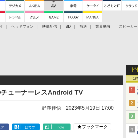
オ
ヘッドフォン
映像配信
BD
放送
業界動向
スピーカー
ェクタ
PS4
BDプレーヤー
映像配信
BD
1
チューナーレスAndroid TV
野澤佳悟
2023年5月19日 17:00
ブックマーク
ェア
はてブ
note