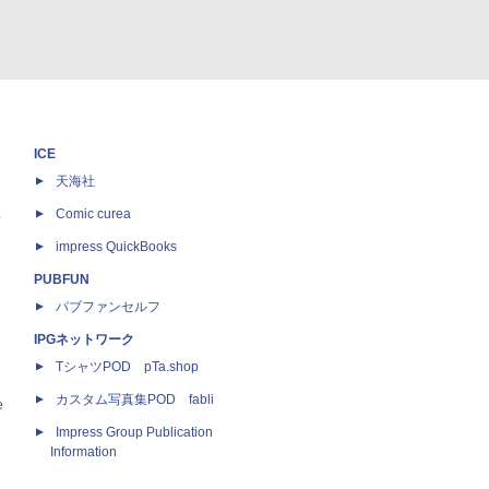
ICE
天海社
ス
Comic curea
impress QuickBooks
PUBFUN
パブファンセルフ
IPGネットワーク
TシャツPOD pTa.shop
カスタム写真集POD fabli
e
Impress Group Publication
Information