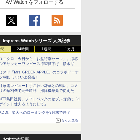
AV Watch をフォローする
Impress Watchシリーズ 人気記事
時間
24時間
1週間
1カ月
ユニクロ、今日から「お盆特別セール」。涼感
シアサッカーワンピース待望値下げ、撥水ギア
ショーツは1990円に
ミスド「Mrs. GREEN APPLE」のコラボドーナ
ツ4種、いよいよ発売！
【家電レビュー】手ごわい雑草との戦い、コメ
リの草刈機で完全勝利 掃除機感覚で使えた
NTT島田社長、ソフトバンクのセブン出資に「d
ポイント使えるようにして」
KDDI、楽天へのローミングを9月末で終了
もっと見る
おすすめ記事