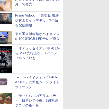
月下旬発売
Prime Video、「劇場版 魔法
少女まどか☆マギカ」3作品
を配信開始
東京国立博物館がハイセンス
の100型RGB LEDテレビ導入
「オデュッセイア」9月4日か
らIMAX先行上映。35mmフ
ィルム上映も
Technicsイヤフォン「EAH-
AZ100」に新色ムーンライト
ライラック
「借りぐらしのアリエッテ
ィ」日テレで今夜。3週連続
ジブリの第一夜