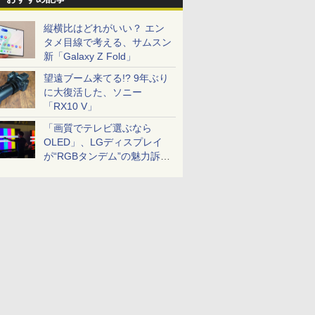
縦横比はどれがいい？ エン
タメ目線で考える、サムスン
新「Galaxy Z Fold」
望遠ブーム来てる!? 9年ぶり
に大復活した、ソニー
「RX10 V」
「画質でテレビ選ぶなら
OLED」、LGディスプレイ
が“RGBタンデム”の魅力訴
求。液晶とのガチ比較も