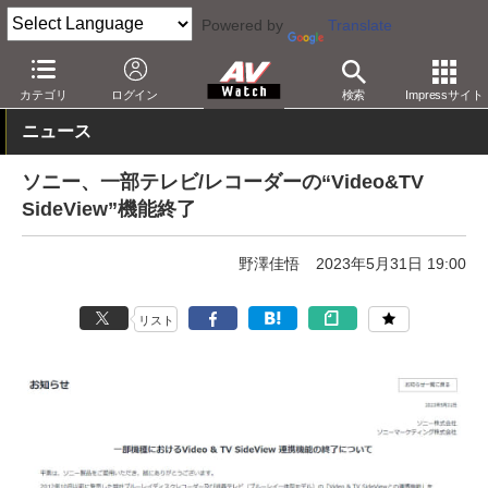
Powered by
Translate
AV Watch
製品
レコーダ
カテゴリ
ログイン
検索
Impressサイト
ニュース
ソニー、一部テレビ/レコーダーの“Video&TV
SideView”機能終了
野澤佳悟
2023年5月31日 19:00
リスト