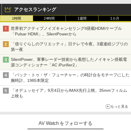
アクセスランキング
1時間
24時間
1週間
1カ月
世界初アクティブノイズキャンセリングII搭載HDMIケーブル
「Pulsar HDMI」。SilentPowerから
「借りぐらしのアリエッティ」日テレで今夜。3週連続ジブリの
第一夜
SilentPower、軍事レーダー技術から着想したノイキャン搭載電
源コンディショナー「AC iPurifier2」
「バック・トゥ・ザ・フューチャー」の時計台をモチーフにした
腕時計。1985本限定
「オデュッセイア」9月4日からIMAX先行上映。35mmフィルム
上映も
もっと見る
AV Watch をフォローする