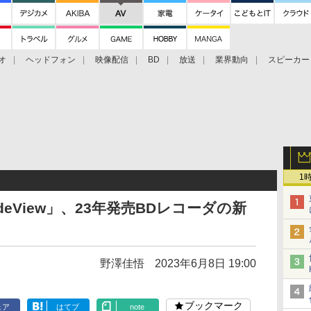
オ
ヘッドフォン
映像配信
BD
放送
業界動向
スピーカー
ェクタ
PS4
BDプレーヤー
映像配信
BD
1
 SideView」、23年発売BDレコーダの新
野澤佳悟
2023年6月8日 19:00
ブックマーク
ェア
はてブ
note