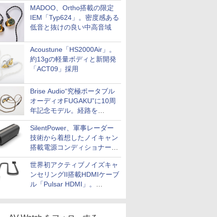
MADOO、Ortho搭載の限定
IEM「Typ624」。密度感ある
低音と抜けの良い中高音域
Acoustune「HS2000Air」。
約13gの軽量ボディと新開発
「ACT09」採用
Brise Audio“究極ポータブル
オーディオFUGAKU”に10周
年記念モデル。経路を
NISHIKIで統一。400万円
SilentPower、軍事レーダー
技術から着想したノイキャン
搭載電源コンディショナー
「AC iPurifier2」
世界初アクティブノイズキャ
ンセリングII搭載HDMIケーブ
ル「Pulsar HDMI」。
SilentPowerから