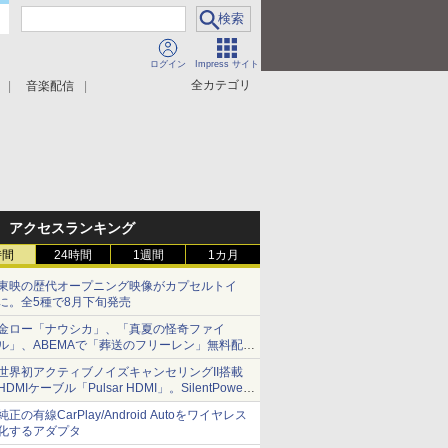
ログイン
Impress サイト
全カテゴリ
音楽配信
アクセスランキング
時間
24時間
1週間
1カ月
東映の歴代オープニング映像がカプセルトイ
に。全5種で8月下旬発売
金ロー「ナウシカ」、「真夏の怪奇ファイ
ル」、ABEMAで「葬送のフリーレン」無料配信
など。夏の特番・配信情報
世界初アクティブノイズキャンセリングII搭載
HDMIケーブル「Pulsar HDMI」。SilentPower
から
純正の有線CarPlay/Android Autoをワイヤレス
化するアダプタ