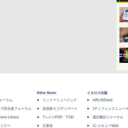
Rittor Music
イカロス出版
dフォーラム
リットーミュージック
AIRLINEweb
ップ担当者フォーラム
楽器探そう!デジマート
Jディフェンスニュー
ness Library
TシャツPOD T-OD
通訳翻訳ジャーナル
セミナー
立東舎
JレスキューWeb