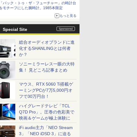
「バック・トゥ・ザ・フューチャー」の時計台
をモチーフにした腕時計。1985本限定
もっと見る
Special Site
総合オーディオブランドに進
化するSHANLINGとは何者
か？
ソニーミラーレス一眼の大特
集！ 見どころ記事まとめ
マウス、RTX 5060 Ti搭載ゲ
ーミングPCが7万5,000円オ
フで30万円台！
ハイグレードテレビ「TCL
Q7D Pro」。圧巻の色彩美で
映画＆ゲームが極上体験に
iFi audio主力「NEO Stream
3」「NEO iDSD 3」に迫る