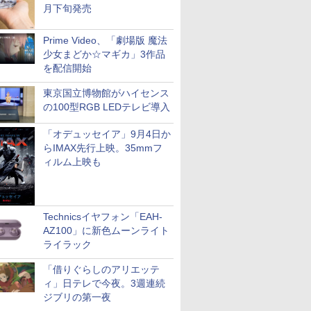
月下旬発売
Prime Video、「劇場版 魔法
少女まどか☆マギカ」3作品
を配信開始
東京国立博物館がハイセンス
の100型RGB LEDテレビ導入
「オデュッセイア」9月4日か
らIMAX先行上映。35mmフ
ィルム上映も
Technicsイヤフォン「EAH-
AZ100」に新色ムーンライト
ライラック
「借りぐらしのアリエッテ
ィ」日テレで今夜。3週連続
ジブリの第一夜