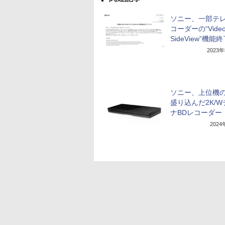
ソニー、一部テレ
コーダーの“Video
SideView”機能
2023
ソニー、上位機
盛り込んだ2K/
ナBDレコーダー
202