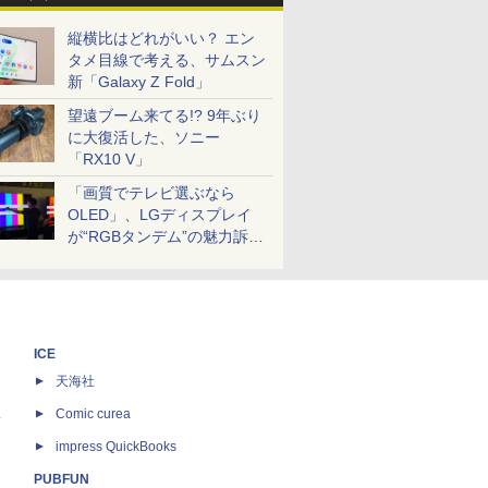
縦横比はどれがいい？ エン
タメ目線で考える、サムスン
新「Galaxy Z Fold」
望遠ブーム来てる!? 9年ぶり
に大復活した、ソニー
「RX10 V」
「画質でテレビ選ぶなら
OLED」、LGディスプレイ
が“RGBタンデム”の魅力訴
求。液晶とのガチ比較も
ICE
天海社
ス
Comic curea
impress QuickBooks
PUBFUN