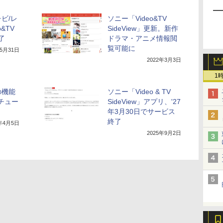
ビ/レ
ソニー「Video&TV
&TV
SideView」更新。新作
終了
ドラマ・アニメ情報閲
覧可能に
年5月31日
2022年3月3日
1
の機能
ソニー「Video & TV
Wチュー
SideView」アプリ、'27
年3月30日でサービス
終了
4年4月5日
2025年9月2日