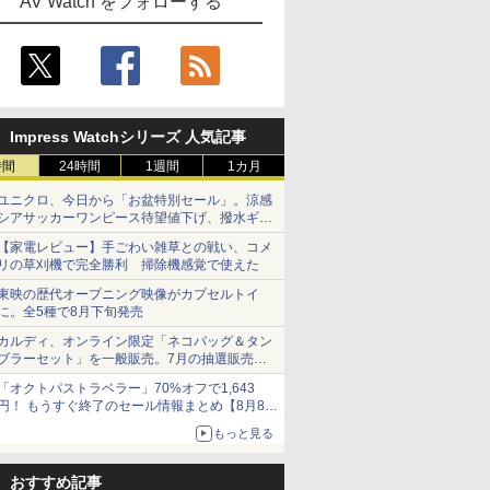
AV Watch をフォローする
Impress Watchシリーズ 人気記事
時間
24時間
1週間
1カ月
ユニクロ、今日から「お盆特別セール」。涼感
シアサッカーワンピース待望値下げ、撥水ギア
ショーツは1990円に
【家電レビュー】手ごわい雑草との戦い、コメ
リの草刈機で完全勝利 掃除機感覚で使えた
東映の歴代オープニング映像がカプセルトイ
に。全5種で8月下旬発売
カルディ、オンライン限定「ネコバッグ＆タン
ブラーセット」を一般販売。7月の抽選販売の
当選無効分
「オクトパストラベラー」70%オフで1,643
円！ もうすぐ終了のセール情報まとめ【8月8日
更新】
もっと見る
ニンテンドーeショップでは「大神 絶景版」が
67%オフで990円
おすすめ記事