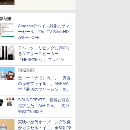
新記事
Amazonデバイス対象のサマ
ーセール。Fire TV Stick HD
が29% OFF
アバック、リビングに調和す
るシアタースピーカー
「HFSP250」。ブックシェ
ルフはペア3万円以下
トピック
金ロー「ナウシカ」、「真夏
の怪奇ファイル」、ABEMA
で「葬送のフリーレン」無料
配信など。夏の特番・配信情
SOUNDPEATS、音質と軽さ
報
追求した「Air6 Pro」。先行
登録で8383円
東映の歴代オープニング映像
がカプセルトイに。全5種で8